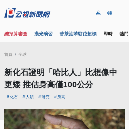
總預算審查
漢光演習
苦茶油苯駢芘超標
即時
熱門
首頁
全球
新化石證明「哈比人」比想像中
更矮 推估身高僅100公分
化石
人類
研究
身高