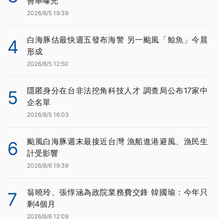
善舉曝光
2026/8/5 19:39
白海豚估最快週五發布海警 另一颱風「鯨魚」今晨
4
形成
2026/8/5 12:50
隱匿身分在台非法挖角科技人才 調查局公布17家中
5
企名單
2026/8/5 16:03
颱風白海豚週末最接近台灣 漁船進港避風、漁民生
6
計受影響
2026/8/6 19:39
翁曉玲、張惇涵為政院業務費交鋒 韓國瑜：今年只
7
剩4個月
2026/8/6 12:09