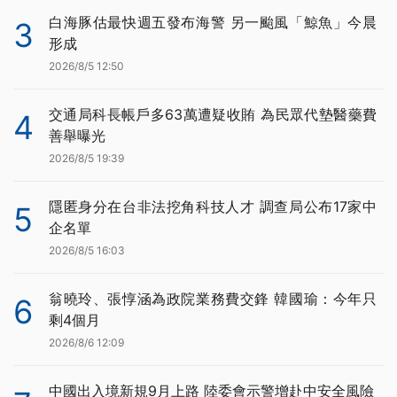
白海豚估最快週五發布海警 另一颱風「鯨魚」今晨
3
形成
2026/8/5 12:50
交通局科長帳戶多63萬遭疑收賄 為民眾代墊醫藥費
4
善舉曝光
2026/8/5 19:39
隱匿身分在台非法挖角科技人才 調查局公布17家中
5
企名單
2026/8/5 16:03
翁曉玲、張惇涵為政院業務費交鋒 韓國瑜：今年只
6
剩4個月
2026/8/6 12:09
中國出入境新規9月上路 陸委會示警增赴中安全風險