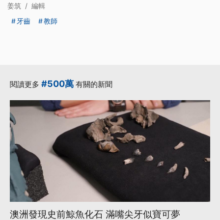
姜筑
/
編輯
牙齒
教師
#500萬
閱讀更多
有關的新聞
澳洲發現史前鯨魚化石 滿嘴尖牙似寶可夢