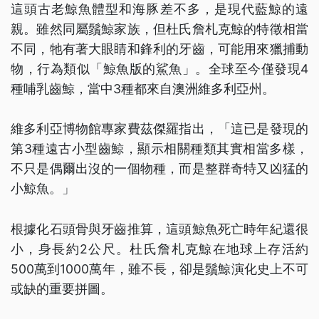
這頭古老鯨魚體型和海豚差不多，是現代藍鯨的遠
親。雖然同屬鬚鯨家族，但杜氏詹札克鯨的特徵相當
不同，牠有著大眼睛和鋒利的牙齒，可能用來獵捕動
物，行為類似「鯨魚版的鯊魚」。全球至今僅發現4
種哺乳齒鯨，當中3種都來自澳洲維多利亞州。
維多利亞博物館專家費茲傑羅指出，「這已是發現的
第3種遠古小型齒鯨，顯示相關種類其實相當多樣，
不只是偶爾出沒的一個物種，而是整群奇特又凶猛的
小鯨魚。」
根據化石頭骨與牙齒推算，這頭鯨魚死亡時年紀還很
小，身長約2公尺。杜氏詹札克鯨在地球上存活約
500萬到1000萬年，雖不長，卻是鬚鯨演化史上不可
或缺的重要拼圖。