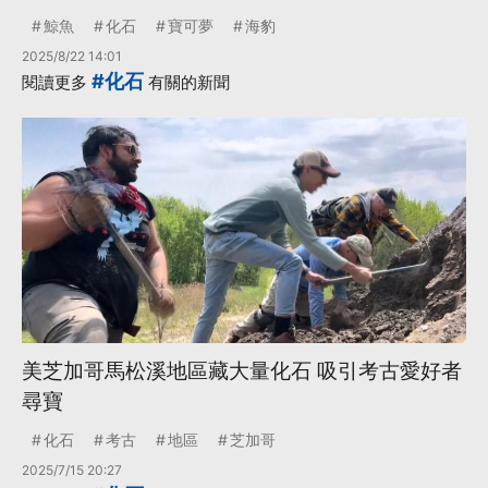
鯨魚
化石
寶可夢
海豹
2025/8/22 14:01
#化石
閱讀更多
有關的新聞
美芝加哥馬松溪地區藏大量化石 吸引考古愛好者
尋寶
化石
考古
地區
芝加哥
2025/7/15 20:27