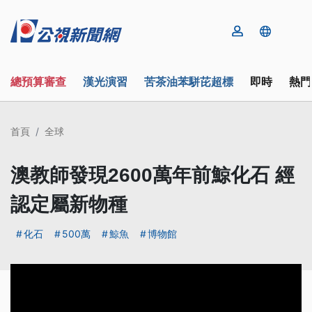
總預算審查
漢光演習
苦茶油苯駢芘超標
即時
熱門
首頁
全球
澳教師發現2600萬年前鯨化石 經
認定屬新物種
化石
500萬
鯨魚
博物館