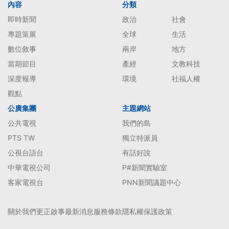
內容
分類
即時新聞
政治
社會
專題策展
全球
生活
數位敘事
兩岸
地方
當期節目
產經
文教科技
深度報導
環境
社福人權
觀點
公廣集團
主題網站
公共電視
我們的島
PTS TW
獨立特派員
公視台語台
有話好說
中華電視公司
P#新聞實驗室
客家電視台
PNN新聞議題中心
關於我們
更正啟事
最新消息
服務條款
隱私權保護政策