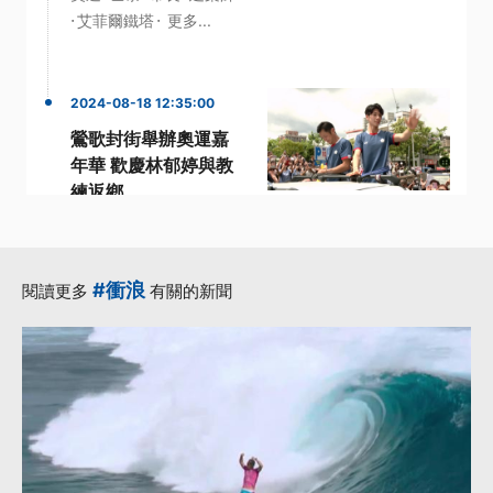
·
·
艾菲爾鐵塔
更多...
2024-08-18 12:35:00
鶯歌封街舉辦奧運嘉
年華 歡慶林郁婷與教
練返鄉
·
·
·
嘉年華
奧運金牌
拳擊
·
·
林郁婷
鶯歌
更多...
#衝浪
閱讀更多
有關的新聞