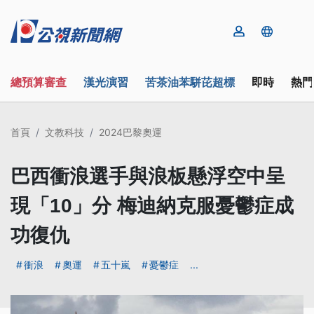
總預算審查
漢光演習
苦茶油苯駢芘超標
即時
熱門
首頁
文教科技
2024巴黎奧運
巴西衝浪選手與浪板懸浮空中呈
現「10」分 梅迪納克服憂鬱症成
功復仇
衝浪
奧運
五十嵐
憂鬱症
...