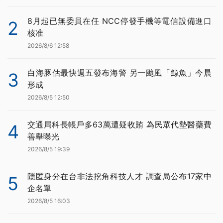
8月起已無委員在任 NCC停發手機等電信設備進口
2
核准
2026/8/6 12:58
白海豚估最快週五發布海警 另一颱風「鯨魚」今晨
3
形成
2026/8/5 12:50
交通局科長帳戶多63萬遭疑收賄 為民眾代墊醫藥費
4
善舉曝光
2026/8/5 19:39
隱匿身分在台非法挖角科技人才 調查局公布17家中
5
企名單
2026/8/5 16:03