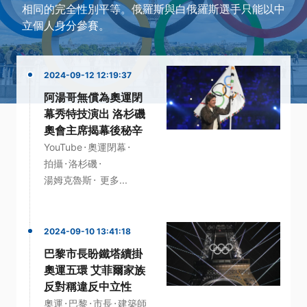
相同的完全性別平等。俄羅斯與白俄羅斯選手只能以中
立個人身分參賽。
2024-09-12 12:19:37
阿湯哥無償為奧運閉
幕秀特技演出 洛杉磯
奧會主席揭幕後秘辛
·
·
YouTube
奧運閉幕
·
·
拍攝
洛杉磯
·
湯姆克魯斯
更多...
2024-09-10 13:41:18
巴黎市長盼鐵塔續掛
奧運五環 艾菲爾家族
反對稱違反中立性
·
·
·
奧運
巴黎
市長
建築師