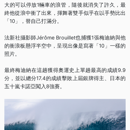
大的可以停放1輛車的浪管，隨後就消失了許久，最
終他從浪中衝了出來，揮舞著雙手似乎在以手勢比出
「10」，替自己打滿分。
法新社攝影師Jérôme Brouillet也捕獲1張梅迪納與他
的衝浪板懸浮半空中，呈現出像是寫著「10」一樣的
照片。
最終梅迪納在這趟獲得奧運史上單趟最高的成績9.9
分，並以總分17.4的成績擊敗上屆銀牌得主、日本的
五十嵐卡諾亞闖入8強賽。