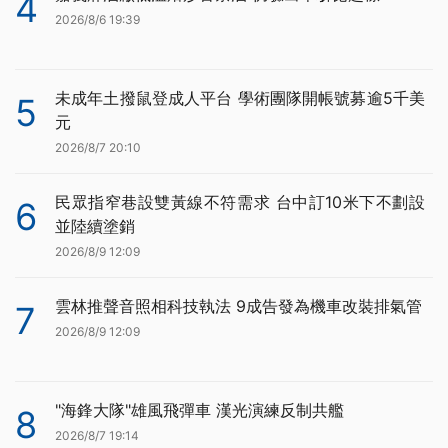
4
2026/8/6 19:39
未成年土撥鼠登成人平台 學術團隊開帳號募逾5千美
5
元
2026/8/7 20:10
民眾指窄巷設雙黃線不符需求 台中訂10米下不劃設
6
並陸續塗銷
2026/8/9 12:09
雲林推聲音照相科技執法 9成告發為機車改裝排氣管
7
2026/8/9 12:09
"海鋒大隊"雄風飛彈車 漢光演練反制共艦
8
2026/8/7 19:14