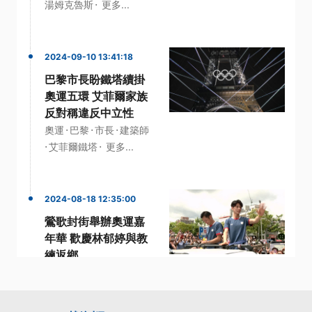
·
湯姆克魯斯
更多...
2024-09-10 13:41:18
巴黎市長盼鐵塔續掛
奧運五環 艾菲爾家族
反對稱違反中立性
·
·
·
奧運
巴黎
市長
建築師
·
·
艾菲爾鐵塔
更多...
2024-08-18 12:35:00
鶯歌封街舉辦奧運嘉
年華 歡慶林郁婷與教
練返鄉
·
·
·
嘉年華
奧運金牌
拳擊
·
·
林郁婷
鶯歌
更多...