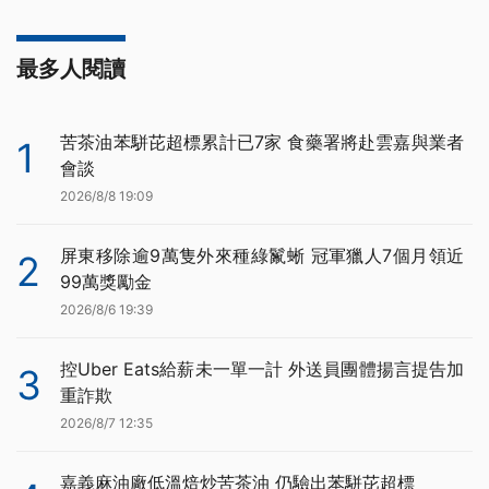
最多人閱讀
苦茶油苯駢芘超標累計已7家 食藥署將赴雲嘉與業者
1
會談
2026/8/8 19:09
屏東移除逾9萬隻外來種綠鬣蜥 冠軍獵人7個月領近
2
99萬獎勵金
2026/8/6 19:39
控Uber Eats給薪未一單一計 外送員團體揚言提告加
3
重詐欺
2026/8/7 12:35
嘉義麻油廠低溫焙炒苦茶油 仍驗出苯駢芘超標