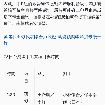
因此抽中E組的戴資穎依照籤表若順利晉級，淘汰賽
首輪可輪空直接晉級8強，屆時可能碰上印尼東宗或
是南韓金佳恩，但接著在4強戰恐怕就會提前強碰第1
種子、南韓球后安洗瑩。
奧運我羽球代表隊全力以赴 戴資穎與李洋拚最後一
舞
28日台灣國手出賽項目與時間：
時間
項
國手
對手
目
羽
1:30
王齊麟／
小林優吾／保木卓
球
李洋
朗（日本）