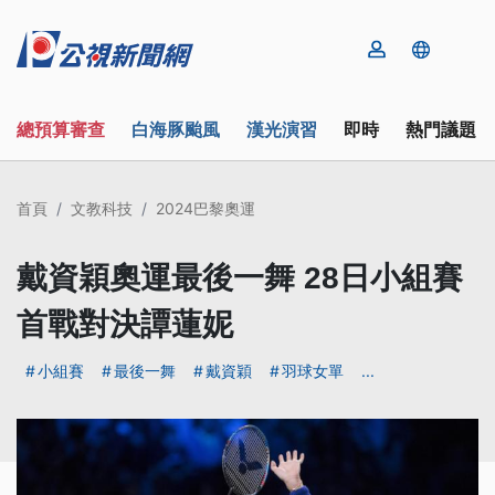
總預算審查
白海豚颱風
漢光演習
即時
熱門議題
首頁
文教科技
2024巴黎奧運
戴資穎奧運最後一舞 28日小組賽
首戰對決譚蓮妮
小組賽
最後一舞
戴資穎
羽球女單
...