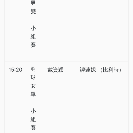
男
雙
小
組
賽
羽
15:20
戴資穎
譚蓮妮 （比利時）
球
女
單
小
組
賽