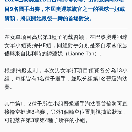
目9名國手出賽，本屆奧運掌旗官之一的羽球一姐戴
資穎，將展開她最後一舞的首場對決。
在女單項目高居第3種子的戴資穎，在巴黎奧運羽球
女單小組賽抽中E組，同組對手分別是來自泰國依瑟
儂與來自比利時的譚蓮妮（Lianne Tan）。
根據抽籤規則，本次男女單打項目預賽各分為13小
組，每組皆有1名種子選手，並取分組第1名晉級淘汰
賽。
其中第1、2種子所在小組晉級選手淘汰賽首輪將可直
接輪空挺進8強賽，另外1個輪空位置則視抽籤狀況，
可能落在第3或第4種子所在的小組。