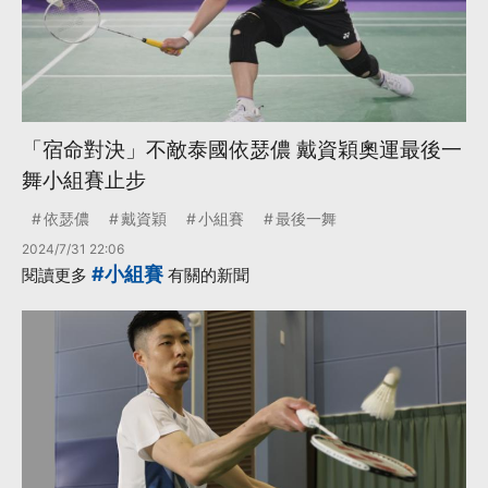
「宿命對決」不敵泰國依瑟儂 戴資穎奧運最後一
舞小組賽止步
依瑟儂
戴資穎
小組賽
最後一舞
2024/7/31 22:06
#小組賽
閱讀更多
有關的新聞