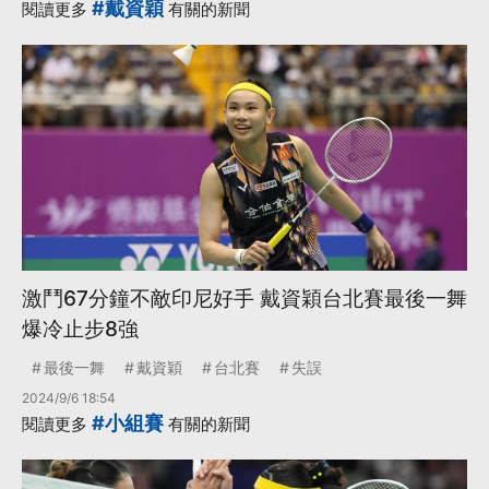
#戴資穎
閱讀更多
有關的新聞
激鬥67分鐘不敵印尼好手 戴資穎台北賽最後一舞
爆冷止步8強
最後一舞
戴資穎
台北賽
失誤
2024/9/6 18:54
#小組賽
閱讀更多
有關的新聞