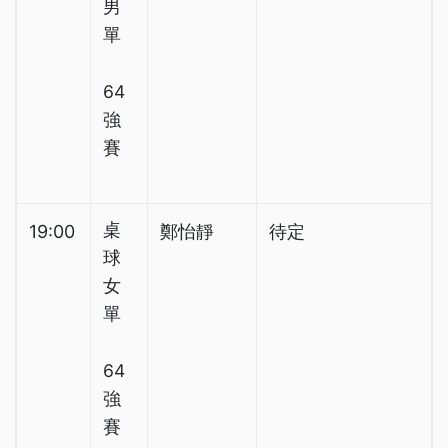
男
單
64
強
賽
桌
19:00
鄭怡靜
待定
球
女
單
64
強
賽