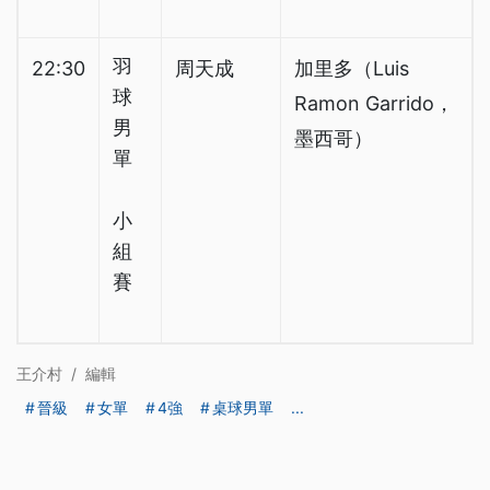
羽
22:30
周天成
加里多（Luis
球
Ramon Garrido，
男
墨西哥）
單
小
組
賽
王介村
/
編輯
晉級
女單
4強
桌球男單
...