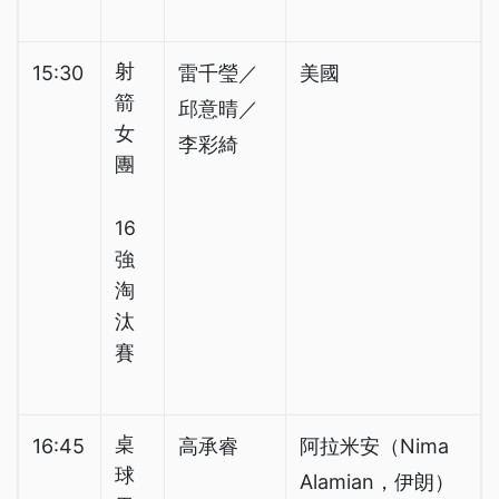
射
15:30
雷千瑩／
美國
箭
邱意晴／
女
李彩綺
團
16
強
淘
汰
賽
桌
16:45
高承睿
阿拉米安（Nima
球
Alamian，伊朗）