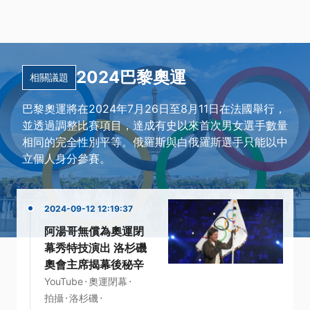
2024巴黎奧運
相關議題
巴黎奧運將在2024年7月26日至8月11日在法國舉行，
並透過調整比賽項目，達成有史以來首次男女選手數量
相同的完全性別平等。俄羅斯與白俄羅斯選手只能以中
立個人身分參賽。
2024-09-12 12:19:37
阿湯哥無償為奧運閉
幕秀特技演出 洛杉磯
奧會主席揭幕後秘辛
·
·
YouTube
奧運閉幕
·
·
拍攝
洛杉磯