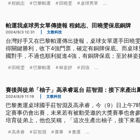
程銘志
巴黎帕運
田曉雯
桌球男單
...
帕運我桌球男女單傳捷報 程銘志、田曉雯保底銅牌
2024/9/3 12:31
|
文教科技
台灣好手又在巴黎帕運傳出捷報，桌球女單選手田曉雯
得關鍵勝利，收下4強門票，確定有銅牌保底。而桌球
國對手，不過也順利挺進4強，有銅牌保底；至於林姿
田曉雯
巴黎帕運
林姿妤
四強
...
賽後與徒弟「柚子」高承睿返台 莊智淵：接下來產出
2024/8/9 11:19
|
文教科技
巴黎奧運桌球國手莊智淵及高承睿，今（9）日上午7
定賽事仍會出賽，未來若有被動受邀的大獎賽事也會
培育徒弟上，他也笑稱，「這次生產出柚子，接下來
果。」
高承睿
莊智淵
賽事
奧運
...