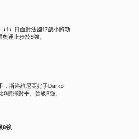
（1）日面對法國17歲小將勒
，本屆奧運止步於8強。
，斯洛維尼亞好手Darko
4比0橫掃對手、晉級8強。
級8強