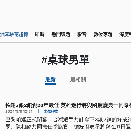
油苯駢芘超標
即時
熱門議題
影音
數位專題
深度
#桌球男單
最新
最相關
帕運3銀2銅創20年最佳 英雄遊行將與國慶慶典一同舉
2024/9/9 12:31
|
文教科技
巴黎帕運正式閉幕，台灣選手共計奪下3銀2銅的好成
雯、陳柏諺共同擔任掌旗官，總統府表示將會在11日