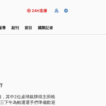
24H直播
報導
副刊
節目
國際記者
行
績，其中2位桌球銀牌得主田曉
週三下午為帕運選手們準備歡迎