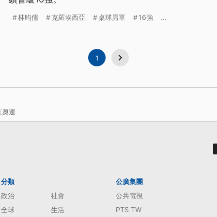
林昀儒
克羅埃西亞
桌球男單
16強
...
1
京奧運
分類
公廣集團
政治
社會
公共電視
全球
生活
PTS TW