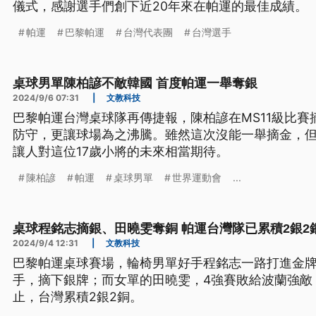
儀式，感謝選手們創下近20年來在帕運的最佳成績。
帕運
巴黎帕運
台灣代表團
台灣選手
桌球男單陳柏諺不敵韓國 首度帕運一舉奪銀
2024/9/6 07:31
|
文教科技
巴黎帕運台灣桌球隊再傳捷報，陳柏諺在MS11級比
防守，更讓球場為之沸騰。雖然這次沒能一舉摘金，
讓人對這位17歲小將的未來相當期待。
陳柏諺
帕運
桌球男單
世界運動會
...
桌球程銘志摘銀、田曉雯奪銅 帕運台灣隊已累積2銀2
2024/9/4 12:31
|
文教科技
巴黎帕運桌球賽場，輪椅男單好手程銘志一路打進金牌
手，摘下銀牌；而女單的田曉雯，4強賽敗給波蘭強敵
止，台灣累積2銀2銅。