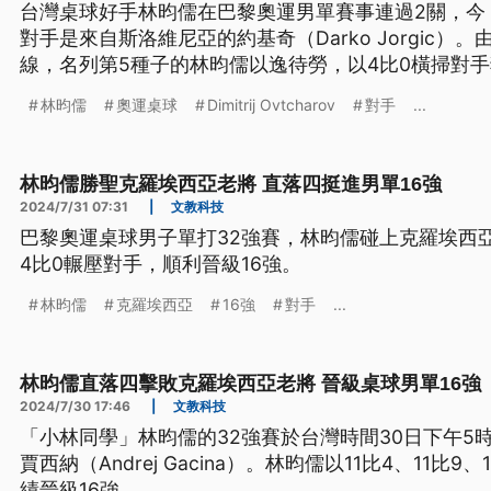
台灣桌球好手林昀儒在巴黎奧運男單賽事連過2關，今（
對手是來自斯洛維尼亞的約基奇（Darko Jorgic）
線，名列第5種子的林昀儒以逸待勞，以4比0橫掃對
僅17歲的地主法國新星勒布倫（Felix Lebrun）爭奪
林昀儒
奧運桌球
Dimitrij Ovtcharov
對手
...
林昀儒勝聖克羅埃西亞老將 直落四挺進男單16強
2024/7/31 07:31
|
文教科技
巴黎奧運桌球男子單打32強賽，林昀儒碰上克羅埃西
4比0輾壓對手，順利晉級16強。
林昀儒
克羅埃西亞
16強
對手
...
林昀儒直落四擊敗克羅埃西亞老將 晉級桌球男單16強
2024/7/30 17:46
|
文教科技
「小林同學」林昀儒的32強賽於台灣時間30日下午5
賈西納（Andrej Gacina）。林昀儒以11比4、11比9
績晉級16強。