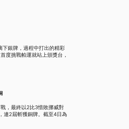
賽摘下銀牌，過程中打出的精彩
但首度挑戰帕運就站上頒獎台，
銅
戰，最終以2比3惜敗挪威對
，連2屆斬獲銅牌。截至4日為