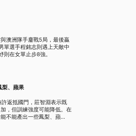
與澳洲隊手鏖戰5局，最後贏
男單選手程銘志則遇上天敵中
妤則在女單止步8強。
鳳梨、蘋果
時許返抵國門，莊智淵表示既
參加，但訓練強度可能降低。在
看能不能產出一些鳳梨、蘋