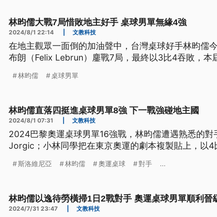
林昀儒大戰7局惜敗地主好手 桌球男單無緣4強
2024/8/1 22:14
|
文教科技
在地主觀眾一面倒的加油聲中，台灣桌球好手林昀儒今
布朗（Felix Lebrun）鏖戰7局，最終以3比4吞敗
林昀儒
桌球男單
林昀儒直落四挺進桌球男單8強 下一戰強碰地主國
2024/8/1 07:31
|
文教科技
2024巴黎奧運桌球男單16強戰，林昀儒遭遇熟悉的對手
Jorgic；小林同學把在東京奧運的劇本複製貼上，以
斯洛維尼亞
林昀儒
奧運桌球
對手
...
林昀儒以逸待勞橫掃1日2戰對手 奧運桌球男單順利晉
2024/7/31 23:47
|
文教科技