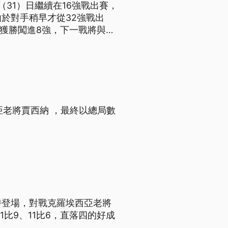
31）日繼續在16強戰出賽，
。由於對手稍早才從32強戰出
手獲勝闖進8強，下一戰將與年
4強門票。
亞老將賈西納 ，最終以總局數
時登場，對戰克羅埃西亞老將
、11比9、11比6，直落四的好成