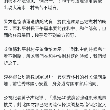
的樹木不敵強風，倒成一片；和平村遭逢強雨襲擾，
出現大淹水，村民苦不堪言。
警方也協助運送防颱物資，提供泡麵給已經撤村的民
眾，而和平村長下午驅車要前往和中、和仁部落，但
面臨狂風暴雨，幾乎看不到前方視野。
花蓮縣和平村村長董蓮怡表示，「到和中的時候完全
看不到路，所以我們在和中快到村落的時候，我們就
折返了。」
秀林鄉公所鄉長挨家挨戶，要求秀林村的村民強制撤
離，前往秀林國小安置，身旁還有國軍官兵陪同。
公視記者黃子杰報導，「漢光40號演習強碰凱米颱風
攪局，對此國防部已經將這個操演調整為這個沙盤兵