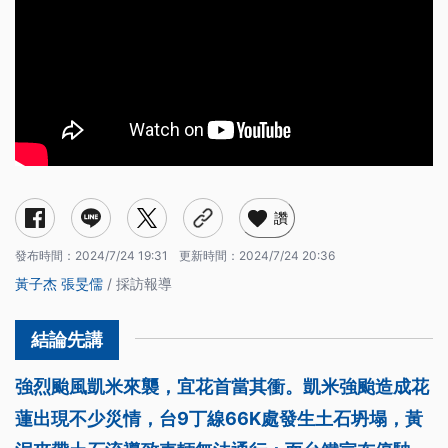
讚
發布時間：
2024/7/24 19:31
更新時間：
2024/7/24 20:36
黃子杰
張旻儒
/ 採訪報導
強烈颱風凱米來襲，宜花首當其衝。凱米強颱造成花
蓮出現不少災情，台9丁線66K處發生土石坍塌，黃