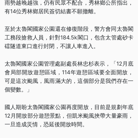
雨勢越晚越強，仍有民眾不配合，秀林鄉公所指出，
有14位秀林鄉居民簽切結書不願撤離。
至於太魯閣國家公園還在修復階段，警方會同太魯閣
工務段搶救人員，針對184.5k閣口，包含太管處砂卡
礑隧道東口進行封閉，不讓人車進入。
太魯閣國家公園管理處副處長林忠杉表示，「12月底
會局部開放遊憩區域，114年遊憩區域要全面開放，
可是這次颱風，風雨滿大的，這個部分是我們存在一
個變數。」
國人期盼太魯閣國家公園再度開放，目前是規劃年底
12月開放部分遊憩景點，但凱米颱風挾帶大量豪雨，
一旦造成災情，恐延後開放時間。