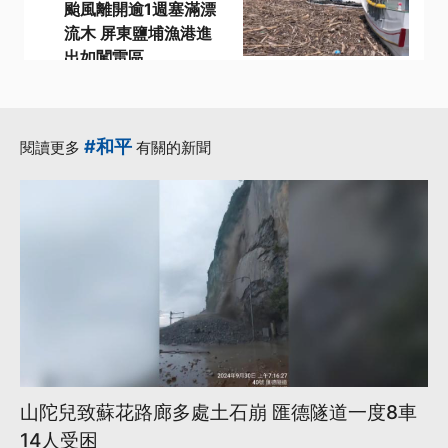
颱風離開逾1週塞滿漂
流木 屏東鹽埔漁港進
出如闖雷區
·
·
交通船
凱米颱風
·
·
漂流木
高屏溪
·
鹽埔漁港
更多...
#和平
閱讀更多
有關的新聞
山陀兒致蘇花路廊多處土石崩 匯德隧道一度8車
14人受困