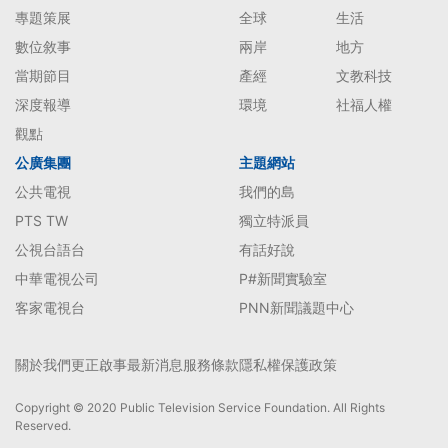
專題策展
全球
生活
數位敘事
兩岸
地方
當期節目
產經
文教科技
深度報導
環境
社福人權
觀點
公廣集團
主題網站
公共電視
我們的島
PTS TW
獨立特派員
公視台語台
有話好說
中華電視公司
P#新聞實驗室
客家電視台
PNN新聞議題中心
關於我們
更正啟事
最新消息
服務條款
隱私權保護政策
Copyright © 2020 Public Television Service Foundation. All Rights
Reserved.