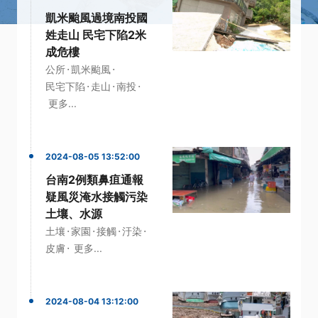
凱米颱風過境南投國
姓走山 民宅下陷2米
成危樓
·
·
公所
凱米颱風
·
·
·
民宅下陷
走山
南投
更多...
2024-08-05 13:52:00
台南2例類鼻疽通報
疑風災淹水接觸污染
土壤、水源
·
·
·
·
土壤
家園
接觸
汙染
·
皮膚
更多...
2024-08-04 13:12:00