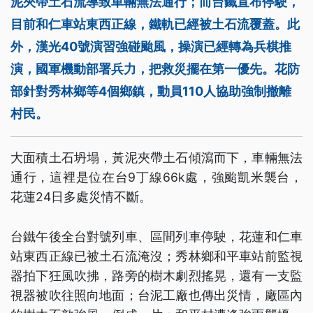
泥夾帶土石流導致車輛無法通行；而台鐵宣布停駛，
目前和仁車站東西正線，鐵軌已經被土石流覆蓋。此
外，漢光40號演習強碰颱風，操演已經轉為兵棋推
演，國軍機動部署兵力，把救災擺在第一優先。花防
部針對秀林鄉等4個鄉鎮，動員110人協助強制撤離
村民。
大面積土石坍塌，黃泥夾帶土石傾瀉而下，車輛無法
通行，這裡是位在台9丁線66k處，強颱凱米襲台，
花蓮24日多處災情不斷。
台鐵午後全台對號列車、區間列車停駛，花蓮和仁車
站東西正線已被土石流淹沒；秀林鄉和平車站前監視
器拍下狂風吹拂，路旁的樹木劇烈搖晃，還有一支監
視器被吹往照向地面；台泥工廠也傳出災情，廠區內