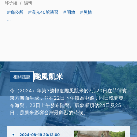
邱子綾
/
編輯
鄉公所
漢光40號演習
開放
災情
...
颱風凱米
相關議題
今（2024）年第3號輕度颱風凱米於7月20日在菲律賓
東方海面生成，並在22日下午轉為中颱，同日晚間發
布海警，23日上午發布陸警。氣象署預估24日及25
日，是凱米影響台灣最劇烈的時候。
2024-08-19 20:12:00