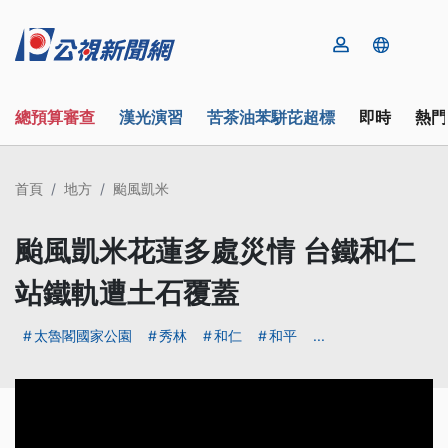
總預算審查
漢光演習
苦茶油苯駢芘超標
即時
熱門
首頁
地方
颱風凱米
颱風凱米花蓮多處災情 台鐵和仁
站鐵軌遭土石覆蓋
太魯閣國家公園
秀林
和仁
和平
...