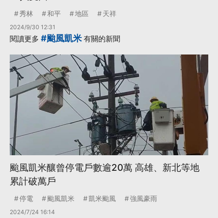
秀林
和平
地區
天祥
2024/9/30 12:31
#颱風凱米
閱讀更多
有關的新聞
颱風凱米釀曾停電戶數逾20萬 高雄、新北等地
累計破萬戶
停電
颱風凱米
凱米颱風
強風豪雨
2024/7/24 16:14