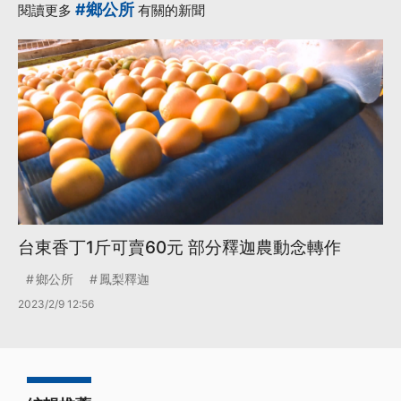
#鄉公所
閱讀更多
有關的新聞
台東香丁1斤可賣60元 部分釋迦農動念轉作
鄉公所
鳳梨釋迦
2023/2/9 12:56