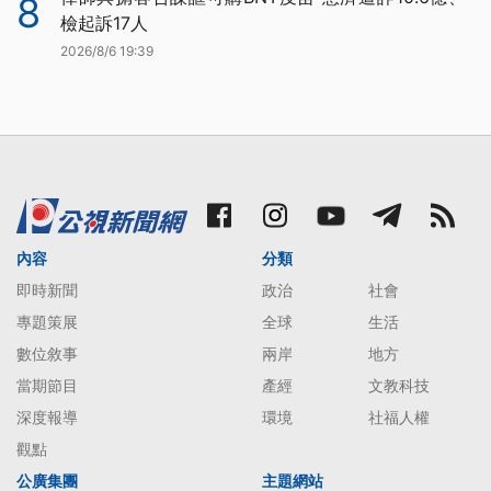
8
檢起訴17人
2026/8/6 19:39
內容
分類
即時新聞
政治
社會
專題策展
全球
生活
數位敘事
兩岸
地方
當期節目
產經
文教科技
深度報導
環境
社福人權
觀點
公廣集團
主題網站