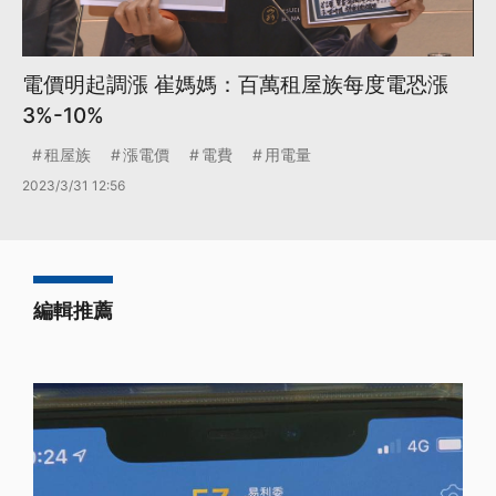
電價明起調漲 崔媽媽：百萬租屋族每度電恐漲
3%-10%
租屋族
漲電價
電費
用電量
2023/3/31 12:56
編輯推薦