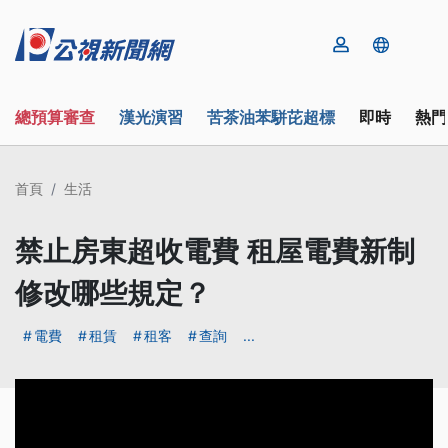
總預算審查
漢光演習
苦茶油苯駢芘超標
即時
熱門
首頁
生活
禁止房東超收電費 租屋電費新制
修改哪些規定？
電費
租賃
租客
查詢
...