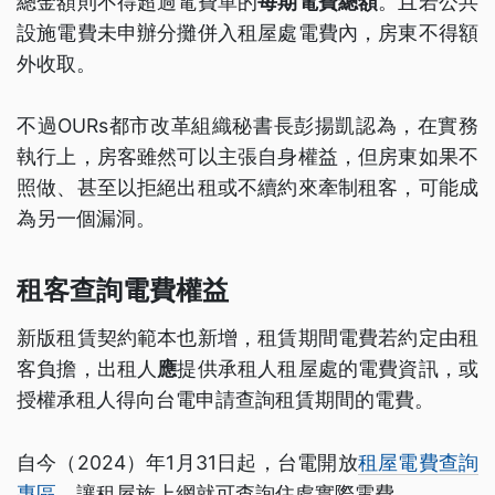
總金額則不得超過電費單的
每期電費總額
。且若公共
設施電費未申辦分攤併入租屋處電費內，房東不得額
外收取。
不過OURs都市改革組織秘書長彭揚凱認為，在實務
執行上，房客雖然可以主張自身權益，但房東如果不
照做、甚至以拒絕出租或不續約來牽制租客，可能成
為另一個漏洞。
租客查詢電費權益
新版租賃契約範本也新增，租賃期間電費若約定由租
客負擔，出租人
應
提供承租人租屋處的電費資訊，或
授權承租人得向台電申請查詢租賃期間的電費。
自今（2024）年1月31日起，台電開放
租屋電費查詢
專區
，讓租屋族上網就可查詢住處實際電費。