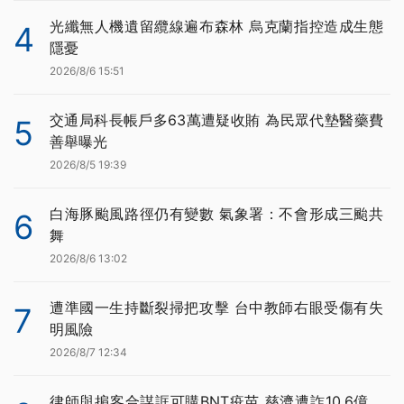
光纖無人機遺留纜線遍布森林 烏克蘭指控造成生態
4
隱憂
2026/8/6 15:51
交通局科長帳戶多63萬遭疑收賄 為民眾代墊醫藥費
5
善舉曝光
2026/8/5 19:39
白海豚颱風路徑仍有變數 氣象署：不會形成三颱共
6
舞
2026/8/6 13:02
遭準國一生持斷裂掃把攻擊 台中教師右眼受傷有失
7
明風險
2026/8/7 12:34
律師與掮客合謀誆可購BNT疫苗 慈濟遭詐10.6億、