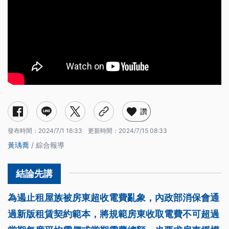
租賃契約範本修正重點？
過去租屋族被超收多少電費？
電費定價標準
租客查詢電費權益
讚
發布時間：
2024/7/1 16:33
更新時間：
2024/7/15 08:33
黃瑀喬
/ 綜合報導
為遏止租屋族被房東超收電費亂象，內政部消保會通
過新版租賃契約範本，將規範房東收取電費不可超過