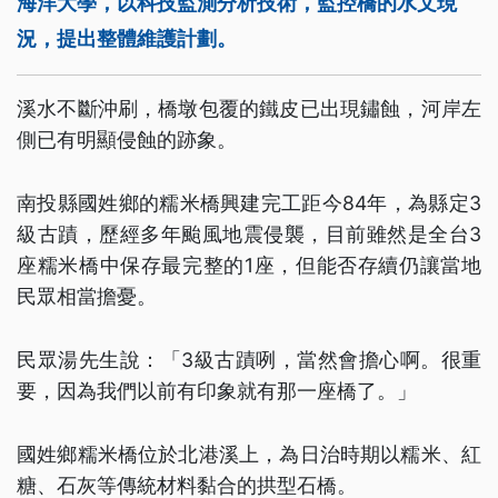
海洋大學，以科技監測分析技術，監控橋的水文現
況，提出整體維護計劃。
溪水不斷沖刷，橋墩包覆的鐵皮已出現鏽蝕，河岸左
側已有明顯侵蝕的跡象。
南投縣國姓鄉的糯米橋興建完工距今84年，為縣定3
級古蹟，歷經多年颱風地震侵襲，目前雖然是全台3
座糯米橋中保存最完整的1座，但能否存續仍讓當地
民眾相當擔憂。
民眾湯先生說：「3級古蹟咧，當然會擔心啊。很重
要，因為我們以前有印象就有那一座橋了。」
國姓鄉糯米橋位於北港溪上，為日治時期以糯米、紅
糖、石灰等傳統材料黏合的拱型石橋。