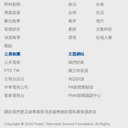
即時新聞
政治
社會
專題策展
全球
生活
數位敘事
兩岸
地方
當期節目
產經
文教科技
深度報導
環境
社福人權
觀點
公廣集團
主題網站
公共電視
我們的島
PTS TW
獨立特派員
公視台語台
有話好說
中華電視公司
P#新聞實驗室
客家電視台
PNN新聞議題中心
關於我們
更正啟事
最新消息
服務條款
隱私權保護政策
Copyright © 2020 Public Television Service Foundation. All Rights