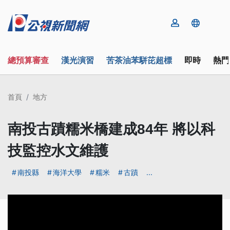
總預算審查
漢光演習
苦茶油苯駢芘超標
即時
熱門
首頁
地方
南投古蹟糯米橋建成84年 將以科
技監控水文維護
南投縣
海洋大學
糯米
古蹟
...