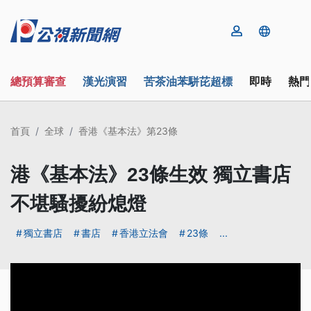
總預算審查
漢光演習
苦茶油苯駢芘超標
即時
熱門
首頁
全球
香港《基本法》第23條
港《基本法》23條生效 獨立書店
不堪騷擾紛熄燈
獨立書店
書店
香港立法會
23條
...