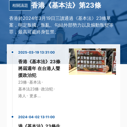
香港《基本法》第23條
相關議題
香港於2024年3月19日三讀通過《基本法》23條草
案，明定叛國、叛亂、勾結外部勢力以及煽動叛變等
罪，最高可處終身監禁。
2025-03-19 13:31:00
香港《基本法》23條
將屆週年 在台港人聲
援政治犯
·
·
23條
基本法
·
·
基本法23條
政治犯
·
港人
更多...
2024-04-02 13:11:00
港《基本法》23條生