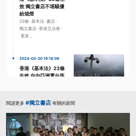
效 獨立書店不堪騷擾
紛熄燈
·
·
·
23條
基本法
書店
·
·
獨立書店
香港立法會
更多...
2024-03-30 19:18:09
香港《基本法》23條
生效 自由亞洲電台等
外媒陸續撤離
·
·
·
國家安全
基本法
自由
·
·
電台
香港
更多...
#獨立書店
閱讀更多
有關的新聞