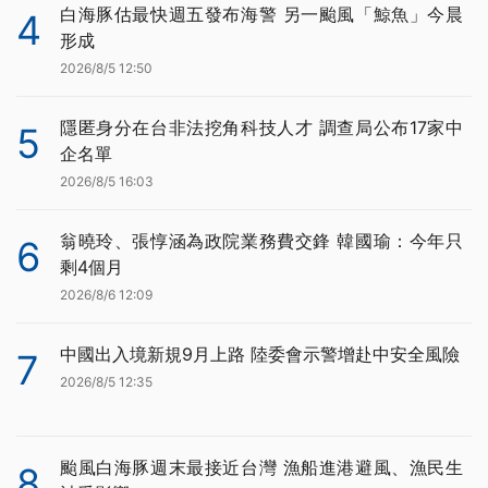
白海豚估最快週五發布海警 另一颱風「鯨魚」今晨
4
形成
2026/8/5 12:50
隱匿身分在台非法挖角科技人才 調查局公布17家中
5
企名單
2026/8/5 16:03
翁曉玲、張惇涵為政院業務費交鋒 韓國瑜：今年只
6
剩4個月
2026/8/6 12:09
中國出入境新規9月上路 陸委會示警增赴中安全風險
7
2026/8/5 12:35
颱風白海豚週末最接近台灣 漁船進港避風、漁民生
8