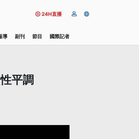
24H直播
報導
副刊
節目
國際記者
籲性平調