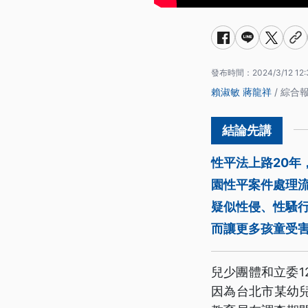
發布時間：
2024/3/12 12:
賴淑敏
蔣龍祥
/ 綜合
性平法上路20
園性平案件處理流
疑似性侵、性騷
而讓更多孩童受
兒少團體和立委
因為台北市某幼兒