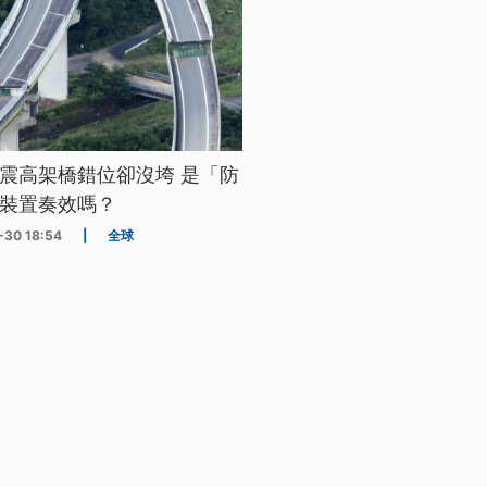
震高架橋錯位卻沒垮 是「防
裝置奏效嗎？
-30 18:54
|
全球