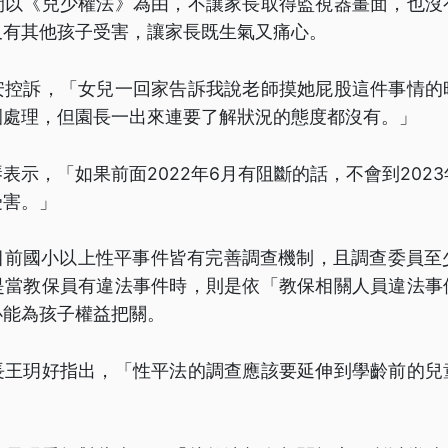
間以《兒少權法》為由，不讓家長取得監視器畫面，也沒
又有其他孩子受害，讓家長既生氣又痛心。
安控訴，「女兒一回家告訴我說老師摸她屁股這件事情的
園處理，但園長一出來連要了解狀況的態度都沒有。」
表示，「如果前面2022年6月有阻斷的話，不會到2023
受害。」
目前國小以上性平事件皆有完善調查機制，且調查委員至少
是當教保員有違法事件時，則是依「教保相關人員違法事
必能為孩子權益把關。
長王玥好指出，「性平法的調查應該要延伸到學齡前的兒