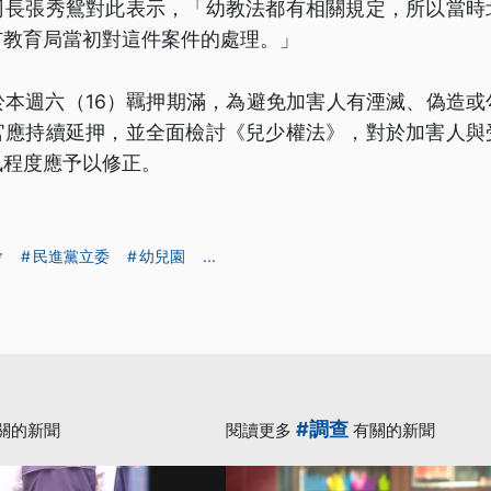
司長張秀鴛對此表示，「幼教法都有相關規定，所以當時
市教育局當初對這件案件的處理。」
於本週六（16）羈押期滿，為避免加害人有湮滅、偽造或
官應持續延押，並全面檢討《兒少權法》，對於加害人與
訊程度應予以修正。
會
民進黨立委
幼兒園
...
#調查
關的新聞
閱讀更多
有關的新聞