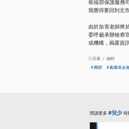
衛福部保護服務
我覺得要回到北
由於加害老師將
委呼籲承辦檢察
或機構，揭露資
江采蓁
/
編輯
團體
勵馨基金
#兒少
閱讀更多
有