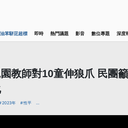
油苯駢芘超標
即時
熱門議題
影音
數位專題
深度
園教師對10童伸狼爪 民團
化
2023年
性平
...