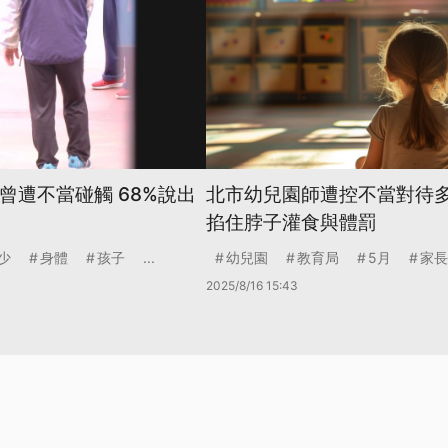
曾遭不當碰觸 68%說出
北市幼兒園師遭控不當對待多
掐住脖子灌食與體罰
少
身體
孩子
...
幼兒園
教育局
5月
家長
2025/8/16 15:43