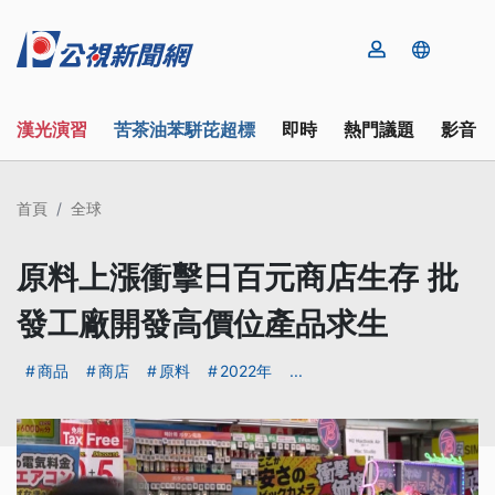
漢光演習
苦茶油苯駢芘超標
即時
熱門議題
影音
首頁
全球
原料上漲衝擊日百元商店生存 批
發工廠開發高價位產品求生
商品
商店
原料
2022年
...