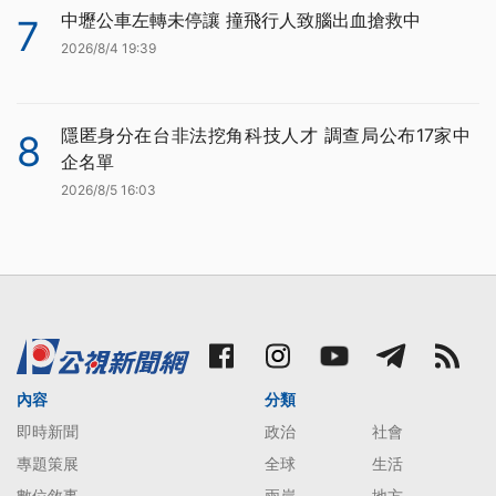
中壢公車左轉未停讓 撞飛行人致腦出血搶救中
7
2026/8/4 19:39
隱匿身分在台非法挖角科技人才 調查局公布17家中
8
企名單
2026/8/5 16:03
內容
分類
即時新聞
政治
社會
專題策展
全球
生活
數位敘事
兩岸
地方