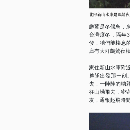
北部新山水庫是鸕鶿夜
鸕鶿是冬候鳥，
台灣度冬，隔年
發，牠們能棲息
庫有大群鸕鶿夜
家住新山水庫附近
整隊出發那一刻
去，一陣陣的嘈
往山坳飛去，密
友，通報起飛時