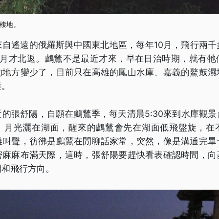
棲地。
來自遙遠的俄羅斯與中國東北地區，每年10月，飛行兩千
3月才北返。鸕鶿不是最近才來，早在日治時期，就有牠
的地方變少了，目前只在高雄的鳳山水庫、嘉義的鰲鼓濕
棲。
的張舒陽，自願在鸕鶿季，每天清晨5:30來到水庫觀
。月光灑在湖面，醒來的鸕鶿會先在湖面低飛盤旋，在
雜叫聲，彷彿是鸕鶿在閒聊話家常，突然，像是溝通完畢
密麻麻布滿天際，這時，張舒陽要趕快看表確認時間，向
間和飛行方向。