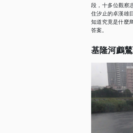
段，十多位觀察
住汐止的卓漢雄
知道究竟是什麼
答案。
基隆河鸕鶿