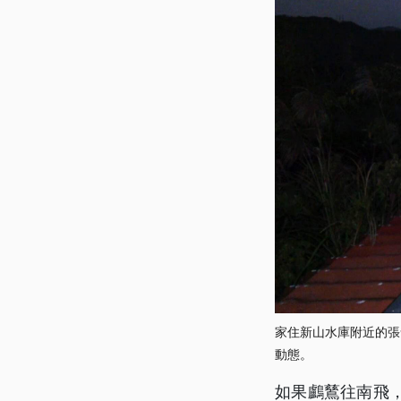
家住新山水庫附近的張
動態。
如果鸕鶿往南飛