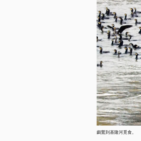
鸕鶿到基隆河覓食。