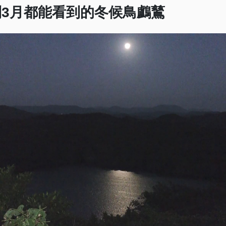
到3月都能看到的冬候鳥鸕鶿