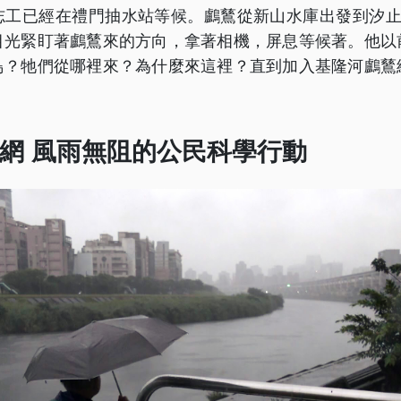
志工已經在禮門抽水站等候。鸕鶿從新山水庫出發到汐止
目光緊盯著鸕鶿來的方向，拿著相機，屏息等候著。他以
鳥？牠們從哪裡來？為什麼來這裡？直到加入基隆河鸕鶿
網 風雨無阻的公民科學行動