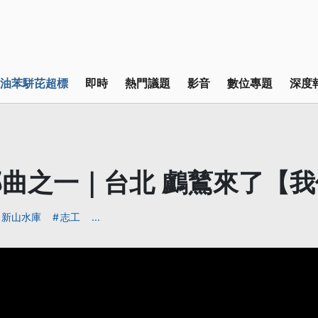
油苯駢芘超標
即時
熱門議題
影音
數位專題
深度
曲之一｜台北 鸕鶿來了【
新山水庫
志工
...