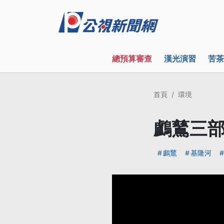
總預算審查
漢光演習
苦茶
首頁
環境
鸕鶿三部
鸕鶿
基隆河