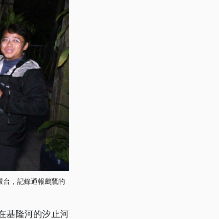
觀景台，記錄通報鸕鶿的
在基隆河的汐止河