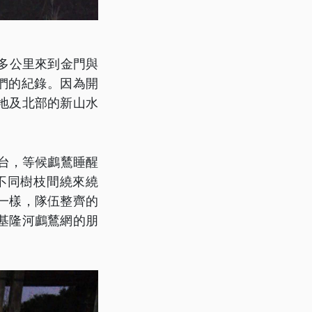
多公里來到金門與
們的紀錄。因為開
地及北部的新山水
景台，等候鸕鶿睡醒
不同樹枝間繞來繞
一樣，隊伍整齊的
基隆河鸕鶿網的朋