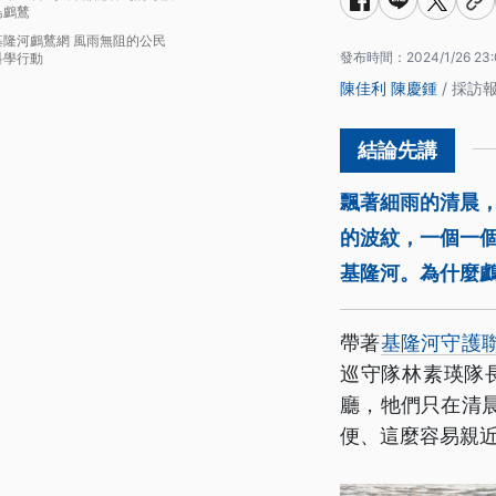
鳥鸕鶿
基隆河鸕鶿網 風雨無阻的公民
發布時間：
2024/1/26 23
科學行動
陳佳利
陳慶鍾
/ 採訪
飄著細雨的清晨
的波紋，一個一
基隆河。為什麼
帶著
基隆河守護
巡守隊林素瑛隊
廳，牠們只在清
便、這麼容易親