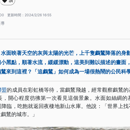
讚
:00
更新時間：
2024/2/26 16:55
報導
，水面映著天空的灰與太陽的光芒，上千隻鸕鶿降落的身
個小黑點，順著水流，緩緩漂動，這美到難以描述的畫面
鸕鶿來到這裡？「追鸕鶿」如何成為一場很熱鬧的公民科
聯盟
的成員在彩虹橋等待，當鸕鶿飛越，經常觀察鸕鶿的
長，開心程度彷彿第一次看見這個景象。水面如絲綢的
晨降臨，吃飽就返回夜棲地新山水庫。他說：「世界上找
近鸕鶿的城市。」