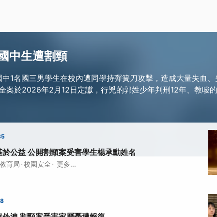
國中生遭割頸
某國中1名國三男學生在校內遭同學持彈簧刀攻擊，造成大量失血
案於2026年2月12日定讞，行兇的郭姓少年判刑12年、教唆的
35
基於公益 公開割頸案受害學生楊承勳姓名
·
·
教育局
校園安全
更多...
48
資外洩 割頸案受害家屬憂遭報復