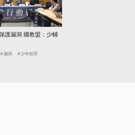
保護漏洞 國教盟：少輔
漏洞
少年犯罪