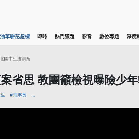
油苯駢芘超標
即時
熱門議題
影音
數位專題
深度
北國中生遭割頸
案省思 教團籲檢視曝險少
學生
理事長
...