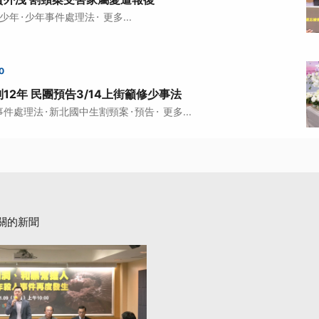
·
·
少年
少年事件處理法
更多...
0
12年 民團預告3/14上街籲修少事法
·
·
·
事件處理法
新北國中生割頸案
預告
更多...
關的新聞