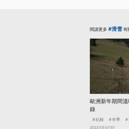
#滑雪
閱讀更多
有
歐洲新年期間溫
錄
紀錄
冬季
2023/1/5 07:57