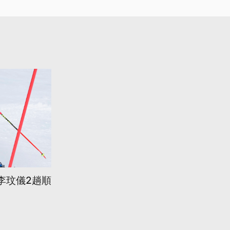
李玟儀2趟順