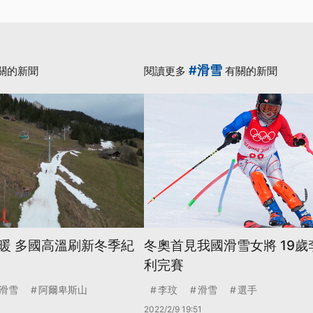
#滑雪
關的新聞
閱讀更多
有關的新聞
暖 多國高溫刷新冬季紀
冬奧首見我國滑雪女將 19歲
利完賽
滑雪
阿爾卑斯山
李玟
滑雪
選手
2022/2/9 19:51