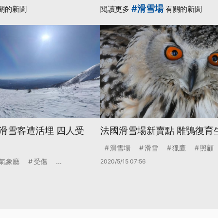
#滑雪場
關的新聞
閱讀更多
有關的新聞
滑雪客遭活埋 四人受
法國滑雪場新賣點 雕鴞復育
滑雪場
滑雪
獵鷹
照顧
氣象廳
受傷
...
2020/5/15 07:56