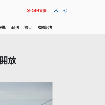
24H直播
報導
副刊
節目
國際記者
開放