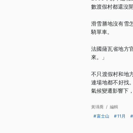
數渡假村都還沒
滑雪勝地沒有雪
騎單車。
法國薩瓦省地方
來。」
不只渡假村和地
連場地都不好找
氣候變遷影響下
黃瑀喬
/
編輯
富士山
11月