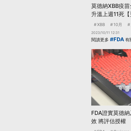
莫德納XBB疫
升溫上週11死
XBB
10月
2023/10/11 12:31
#FDA
閱讀更多
有
FDA證實莫德
效 將評估授權