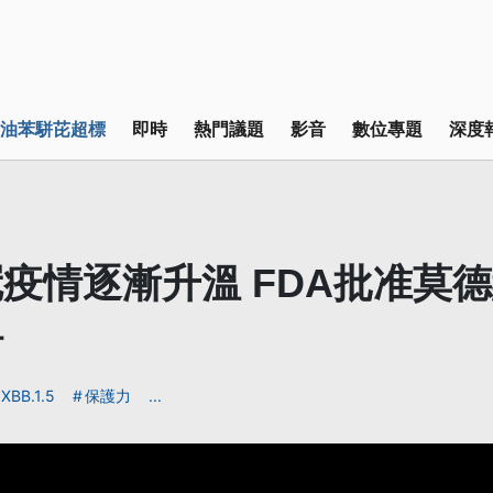
油苯駢芘超標
即時
熱門議題
影音
數位專題
深度
疫情逐漸升溫 FDA批准莫
針
XBB.1.5
保護力
...