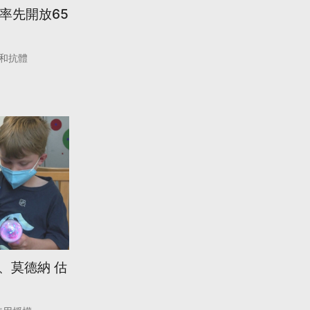
 率先開放65
和抗體
T、莫德納 估