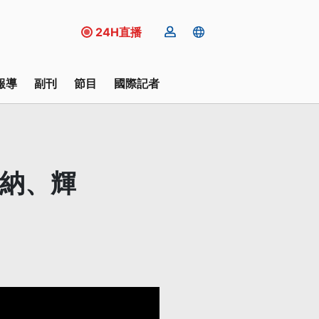
24H直播
報導
副刊
節目
國際記者
德納、輝