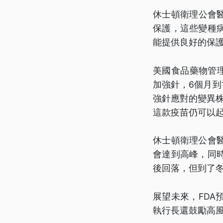
休士頓衛理公會
保護，這些變種
能提供良好的保
美國食品藥物管理
加強針，6個月到
強針應對的變異株X
這款疫苗仍可以
休士頓衛理公會
會達到高峰，同
後回落，但到了冬
展望未來，FD
執行長還鼓勵高