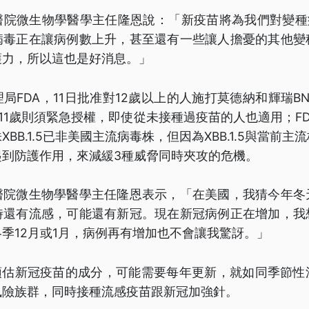
醫院微生物學醫學主任隆恩說：「新疫苗將為我們對變種病
病毒正在讓病例數上升，甚至還有一些讓人擔憂的其他變
護力，所以這也是好消息。」
局FDA，11日批准對12歲以上的人施打莫德納和輝瑞B
11歲則須緊急授權，即使從未接種過疫苗的人也適用；F
BB.1.5已非美國主流病毒株，但因為XBB.1.5與當前
起到防護作用，來減緩3種威脅同時夾攻的危機。
醫院微生物學醫學主任隆恩表示，「在美國，我猜今年冬
時還有流感，可能還有新冠。現在新冠病例正在增加，我
季12月或1月，病例再有增加也不會讓我驚訝。」
A預估新冠疫苗的成分，可能需要每年更新，就如同季節性
風險族群，同時接種流感疫苗跟新冠加強針。