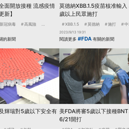
苗全面開放接種 流感疫情
莫德納XBB.1.5疫苗核准輸入
【更新】
歲以上民眾施打
新冠病毒
高風險
...
XBB.1.5
莫德納
施打
中
2023/9/13 19:31
#FDA
關的新聞
閱讀更多
有關的新聞
納及輝瑞對5歲以下安全有
美FDA將審5歲以下接種BN
6/21開打