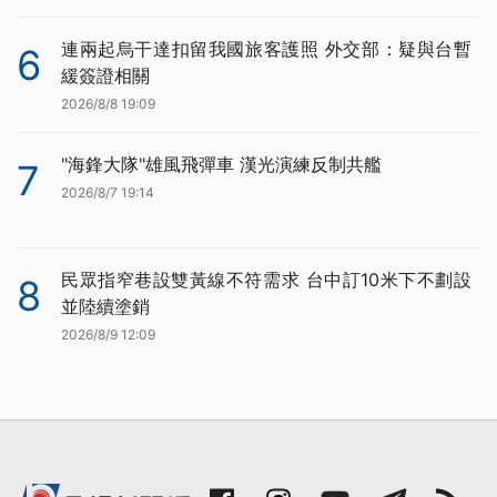
連兩起烏干達扣留我國旅客護照 外交部：疑與台暫
6
緩簽證相關
2026/8/8 19:09
"海鋒大隊"雄風飛彈車 漢光演練反制共艦
7
2026/8/7 19:14
民眾指窄巷設雙黃線不符需求 台中訂10米下不劃設
8
並陸續塗銷
2026/8/9 12:09