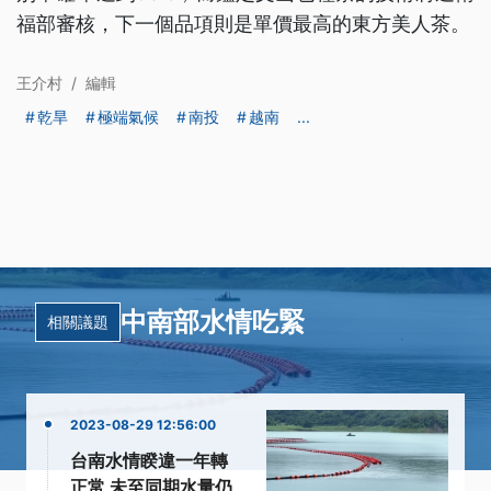
福部審核，下一個品項則是單價最高的東方美人茶。
王介村
/
編輯
乾旱
極端氣候
南投
越南
...
中南部水情吃緊
相關議題
2023-08-29 12:56:00
台南水情睽違一年轉
正常 未至同期水量仍