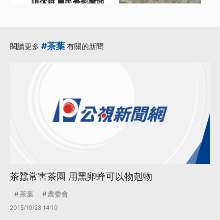
頃休耕 農民憂影響地
力恢復
·
·
·
二期稻作
嘉南
影響
·
·
烏山頭水庫
農民
#茶葉
閱讀更多
有關的新聞
更多...
茶蠶常害茶園 用黑卵蜂可以物剋物
茶葉
農委會
2015/10/28 14:10