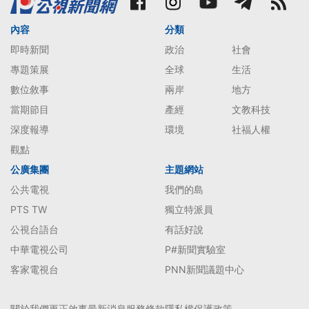
內容
分類
即時新聞
政治
社會
專題策展
全球
生活
數位敘事
兩岸
地方
當期節目
產經
文教科技
深度報導
環境
社福人權
觀點
公廣集團
主題網站
公共電視
我們的島
PTS TW
獨立特派員
公視台語台
有話好說
中華電視公司
P#新聞實驗室
客家電視台
PNN新聞議題中心
關於我們
更正啟事
最新消息
服務條款
隱私權保護政策