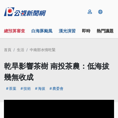
總預算審查
白海豚颱風
漢光演習
即時
熱門議題
首頁
生活
中南部水情吃緊
乾旱影響茶樹 南投茶農：低海拔
幾無收成
茶葉
技術
海拔
農委會