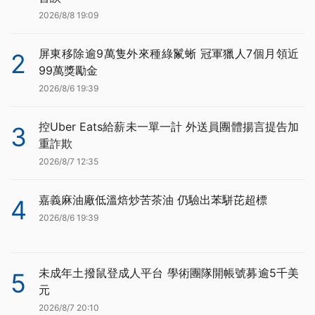
2026/8/8 19:09
屏東移除逾9萬隻外來種綠鬣蜥 冠軍獵人7個月領近
2
99萬獎勵金
2026/8/6 19:39
控Uber Eats給薪未一單一計 外送員團體揚言提告加
3
重詐欺
2026/8/7 12:35
嘉義麻油廠低溫焙炒苦茶油 仍驗出苯駢芘超標
4
2026/8/6 19:39
未成年土撥鼠登成人平台 學術團隊開帳號募逾5千美
5
元
2026/8/7 20:10