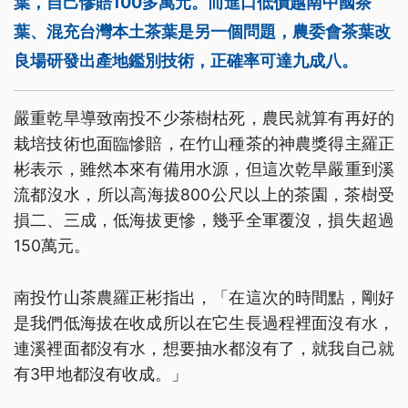
葉，自己慘賠100多萬元。而進口低價越南中國茶
葉、混充台灣本土茶葉是另一個問題，農委會茶葉改
良場研發出產地鑑別技術，正確率可達九成八。
嚴重乾旱導致南投不少茶樹枯死，農民就算有再好的
栽培技術也面臨慘賠，在竹山種茶的神農獎得主羅正
彬表示，雖然本來有備用水源，但這次乾旱嚴重到溪
流都沒水，所以高海拔800公尺以上的茶園，茶樹受
損二、三成，低海拔更慘，幾乎全軍覆沒，損失超過
150萬元。
南投竹山茶農羅正彬指出，「在這次的時間點，剛好
是我們低海拔在收成所以在它生長過程裡面沒有水，
連溪裡面都沒有水，想要抽水都沒有了，就我自己就
有3甲地都沒有收成。」