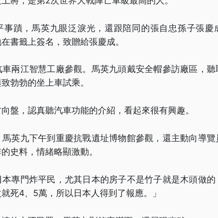
級上將，是第2次世界大戰陣亡軍級最高的人。
平事蹟，馬英九眼泛淚光，還跟陪同的張自忠孫子張慶
地在書籤上簽名，致贈給張慶成。
汽車兩江智慧工廠參觀。馬英九頭戴安全帽參訪廠區，聽
興致勃勃的坐上車試乘。
方向盤，認真聽汽車功能的介紹，看起來很有興趣。
，馬英九下午到重慶抗戰遺址博物館參觀，還主動向導覽
炸的史料，情緒略顯激動。
日本專門炸平民，尤其日本的房子不是竹子就是木頭做的
就死4、5萬，所以日本人得到了報應。」