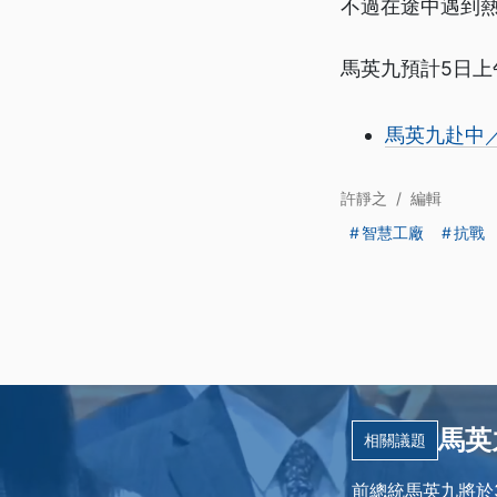
不過在途中遇到
馬英九預計5日
馬英九赴中／
許靜之
/
編輯
智慧工廠
抗戰
馬英
相關議題
前總統馬英九將於