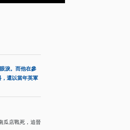
住眼淚。而他在參
料，還以當年英軍
南瓜店戰死，追晉