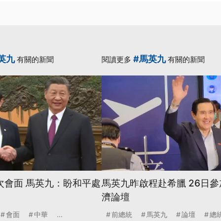
英九
#馬英九
有關的新聞
閱讀更多
有關的新聞
次會面 馬英九：盼和平處
馬英九昨啟程赴希臘 26日
濟論壇
會面
中華
...
前總統
馬英九
論壇
總