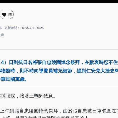
讚
6
更新時間：
2023/4/4 20:25
報導
（4）日到抗日名將張自忠陵園悼念祭拜，在默哀時忍不
博物館時，則不時向導覽員補充細節，提到仁安羌大捷史
中華民國萬歲。
擦拭眼淚，接著三鞠躬致意。
日上午到張自忠陵園悼念祭拜，由於張自忠被日軍包圍在