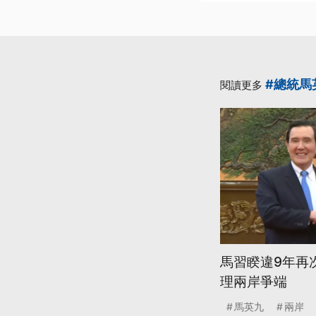
#總統馬
閱讀更多
馬習睽違9年再
理兩岸爭端
馬英九
兩岸