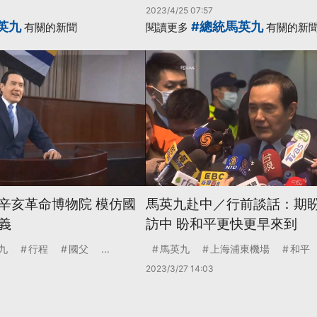
2023/4/25 07:57
英九
#總統馬英九
有關的新聞
閱讀更多
有關的新
辛亥革命博物院 模仿國
馬英九赴中／行前談話：期盼
義
訪中 盼和平更快更早來到
九
行程
國父
...
馬英九
上海浦東機場
和平
2023/3/27 14:03