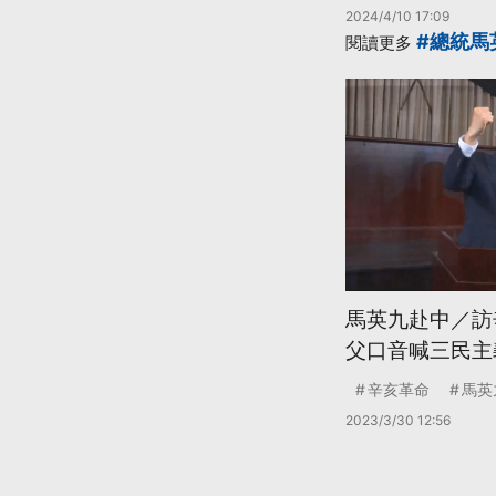
2024/4/10 17:09
#總統馬
閱讀更多
馬英九赴中／訪
父口音喊三民主
辛亥革命
馬英
2023/3/30 12:56