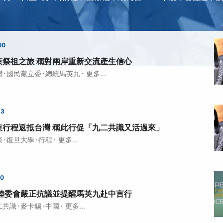
00
束祭祖之旅 稱對兩岸重新交流產生信心
·
·
·
灣
國民黨立委
總統馬英九
更多...
33
束行程返抵台灣 稱此行促「九二共識又活過來」
·
·
·
談
復旦大學
行程
更多...
00
 陸委會嚴正抗議並提醒馬英九赴中言行
·
·
·
二共識
麥卡錫
中國
更多...