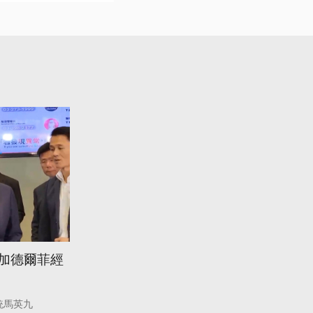
參加德爾菲經
統馬英九