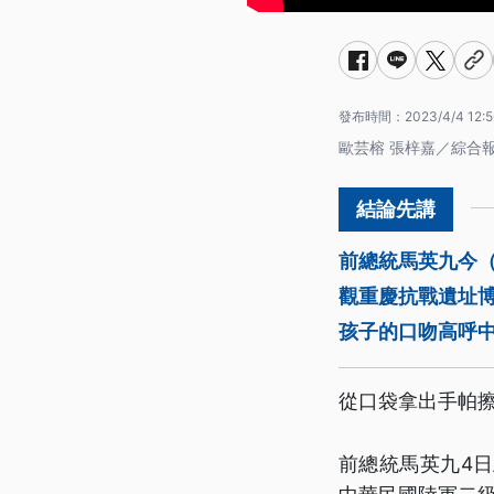
發布時間：
2023/4/4 12:5
歐芸榕 張梓嘉／綜合
前總統馬英九今
觀重慶抗戰遺址
孩子的口吻高呼
從口袋拿出手帕
前總統馬英九4