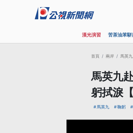
漢光演習
苦茶油苯駢
首頁
兩岸
馬英九
馬英九赴
躬拭淚
馬英九
鞠躬