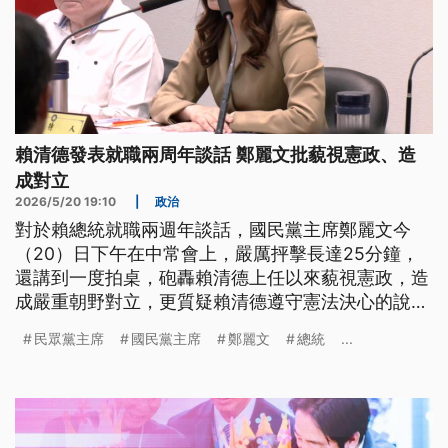
賴清德發表就職兩周年談話 鄭麗文批藐視憲政、造
成對立
2026/5/20 19:10
|
政治
對於賴總統就職兩週年談話，國民黨主席鄭麗文今
（20）日下午在中常會上，嚴厲抨擊長達25分鐘，
還講到一度拍桌，砲轟賴清德上任以來藐視憲政，造
成嚴重朝野對立，更質疑賴清德遵守憲法決心的說
法。民眾黨主席黃國昌則是批評，賴總統針對少子化
民眾黨主席
國民黨主席
鄭麗文
總統
...
提出的成長津貼，仍看不到完整配套，也要求賴政府
徹底檢討相關政策。