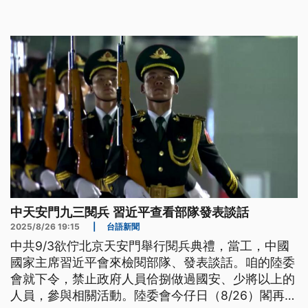
德出席4月將官晉任典禮，再次向立法院朝野喊話，
一起支持不打折的政院版國防特別條例。
中天安門九三閱兵 習近平查看部隊發表談話
2025/8/26 19:15
|
台語新聞
中共9/3欲佇北京天安門舉行閱兵典禮，當工，中國
國家主席習近平會來檢閱部隊、發表談話。咱的陸委
會就下令，禁止政府人員佮捌做過國安、少將以上的
人員，參與相關活動。陸委會今仔日（8/26）閣再提