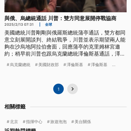
與俄、烏總統通話 川普：雙方同意展開停戰協商
2025/2/13 07:31
|
全球
美國總統川普剛剛與俄羅斯總統蒲亭通話，雙方都同
意立刻展開談判、終結戰爭，川普並表示期望兩人能
夠在沙烏地阿拉伯會面，回應蒲亭的克里姆林宮邀
約；稍早前川普也跟烏克蘭總統澤倫斯基通話，澤倫
斯基表示相信美國的力量夠強，足以對俄及蒲亭施壓
烏克蘭總統
美國財政部
澤倫斯基
澤倫斯基
...
邁向和平。
1
相關標籤
北京
指揮中心
旅遊泡泡
美台關係