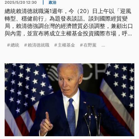
2025/5/20 12:30
|
政治
總統賴清德就職滿1週年，今（20）日上午以「迎風
轉型、穩健前行」為題發表談話。談到國際經貿變
局，賴清德強調台灣的經濟體質必須調整，兼顧出口
與內需，並宣布將成立主權基金投資國際市場，呼籲
朝野共同支持。對於在野黨喊話應舉行朝野對談，賴
總統
賴清德就職
主權基金
在野黨
...
清德也釋出善意，表示將指示國安團隊著手規劃，向
在野黨主席進行重要國安情勢簡報，彼此坦率交換意
見、共商國是。