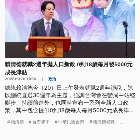
賴清德就職2週年拋人口新政 0到18歲每月發5000元
成長津貼
2026/5/20 11:56
|
政治
總統賴清德今（20）日上午發表就職2週年演說，除
以總統直選30週年為主題，強調台灣會在變局中站穩
腳步、持續前進外，也同時宣布一系列全新人口政
策，其中包含提供0到18歲每人每月5000元成長津
貼。賴清德並強調，不會因此排擠其他預算。而在兩
賴清德
台海和平
中華民國台灣
賴清德就職
...
岸關係方面，賴清德也重申，中華民國台灣是主權獨
立國家，沒有任何一個國家有權利併吞台灣。