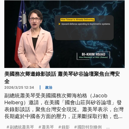
美國務次卿邀錄影談話 蕭美琴矽谷論壇聚焦台灣安
全
2026/3/25 12:34
|
政治
副總統蕭美琴受美國國務次卿海柏格（Jacob
Helberg）邀請，在美國「國會山莊與矽谷論壇」發
表錄影談話，聚焦台灣安全現況。蕭美琴表示，台灣
長期處於中國各方面的壓力，正果斷採取行動，也指
台美是真正的「國防產業夥伴關係」。至於總統賴清
副總統蕭美琴
蕭美琴
錄影
國防特別條例
...