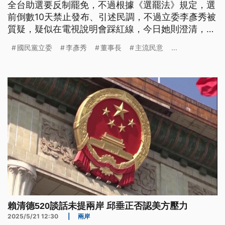
全台助選要反制罷免，不過根據《選罷法》規定，選
前倒數10天禁止發布、引述民調，不過立委李彥秀被
質疑，疑似在電視說明會踩紅線，今日她則澄清，自
己的談話脈絡很清楚。另外核三重啟公投也將在8月
國民黨立委
李彥秀
董事長
主流民意
...
23日投票，民眾黨找來和碩董事長童子賢擔任辯論正
方，總統府表示尊重。
賴清德520談話未提兩岸 邱垂正否認美方壓力
2025/5/21 12:30
|
兩岸