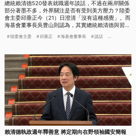
總統賴清德520發表就職週年談話，不過在兩岸關係
部分著墨不多，外界關注是否有受到美方壓力？陸委
會主委邱垂正今（21）日澄清「沒有這種感覺」。而
海基會董事長吳豊山則認為，其實總統賴清德與習近
平這陣子的談話難得有交集，他個人審慎樂觀看待兩
陸委會主委
邱垂正
海基會董事長
談話
...
岸發展。
賴清德執政週年釋善意 將定期向在野領袖國安簡報