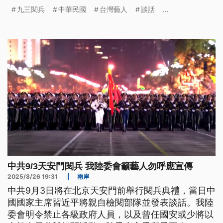
醒，佇中國發展的臺灣藝人，毋通替中共統戰宣傳，
九三閱兵
中華民國
台灣藝人
談話
...
發表傷害中華民國的言論。（新聞標題、導言為台語
文）
中共9/3天安門閱兵 我陸委會籲藝人勿呼應宣傳
2025/8/26 19:31
|
兩岸
中共9月3日將在北京天安門前舉行閱兵典禮，當日中
國國家主席習近平將親自檢閱部隊並發表談話。我陸
委會明令禁止各級政府人員，以及曾任國安或少將以