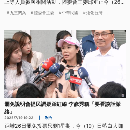
上等人員參與相關活動，陸委會主委邱垂正今（26）
日更提醒，在中國發展的台灣藝人，不要呼應中共統
九三閱兵
陸委會主委
中華民國
矮化台灣
...
戰宣傳，發表矮化台灣、傷害中華民國的言論。
罷免說明會提民調疑踩紅線 李彥秀稱「要看談話脈
絡」
2025/7/19 19:22
|
政治
距離26日罷免投票只剩1星期，今（19）日藍白大咖