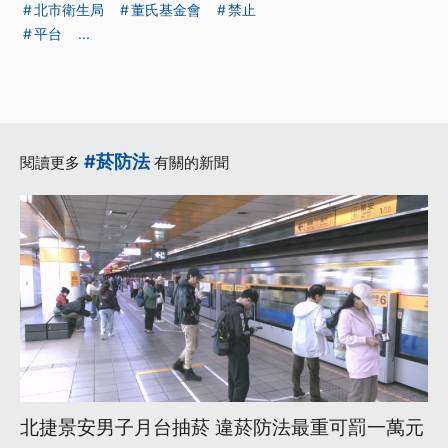
北市衛生局
董氏基金會
禁止
平台
...
#菸防法
閱讀更多
有關的新聞
北捷景安男子月台抽菸 違菸防法最重可罰一萬元