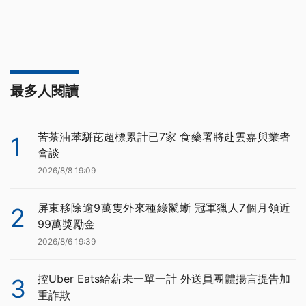
最多人閱讀
苦茶油苯駢芘超標累計已7家 食藥署將赴雲嘉與業者
1
會談
2026/8/8 19:09
屏東移除逾9萬隻外來種綠鬣蜥 冠軍獵人7個月領近
2
99萬獎勵金
2026/8/6 19:39
控Uber Eats給薪未一單一計 外送員團體揚言提告加
3
重詐欺