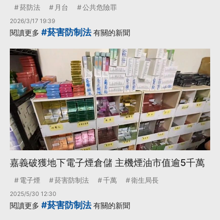
菸防法
月台
公共危險罪
2026/3/17 19:39
#菸害防制法
閱讀更多
有關的新聞
嘉義破獲地下電子煙倉儲 主機煙油市值逾5千萬
電子煙
菸害防制法
千萬
衛生局長
2025/5/30 12:30
#菸害防制法
閱讀更多
有關的新聞