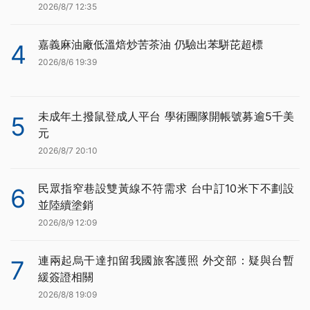
2026/8/7 12:35
嘉義麻油廠低溫焙炒苦茶油 仍驗出苯駢芘超標
4
2026/8/6 19:39
未成年土撥鼠登成人平台 學術團隊開帳號募逾5千美
5
元
2026/8/7 20:10
民眾指窄巷設雙黃線不符需求 台中訂10米下不劃設
6
並陸續塗銷
2026/8/9 12:09
連兩起烏干達扣留我國旅客護照 外交部：疑與台暫
7
緩簽證相關
2026/8/8 19:09