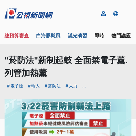
總預算審查
白海豚颱風
漢光演習
即時
熱門議題
"菸防法"新制起鼓 全面禁電子薰.
列管加熱薰
電子煙
輸入
菸防法
人力
...