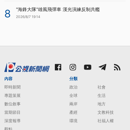
"海鋒大隊"雄風飛彈車 漢光演練反制共艦
8
2026/8/7 19:14
內容
分類
即時新聞
政治
社會
專題策展
全球
生活
數位敘事
兩岸
地方
當期節目
產經
文教科技
深度報導
環境
社福人權
觀點