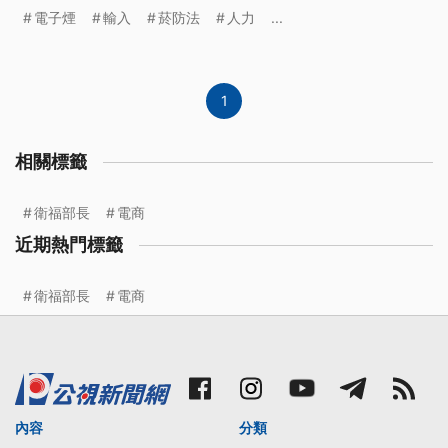
團體佇今仔日閣發現，網路平台閣會當揣著700外筆
電子煙
輸入
菸防法
人力
...
電子薰的商品。而且加熱薰品牌官方網站的商品也無
落架，認為取締的效果無好。（這條新聞前言、標題
是臺語文。）
1
相關標籤
衛福部長
電商
近期熱門標籤
衛福部長
電商
內容
分類