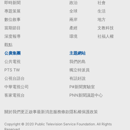
即時新聞
政治
社會
專題策展
全球
生活
數位敘事
兩岸
地方
當期節目
產經
文教科技
深度報導
環境
社福人權
觀點
公廣集團
主題網站
公共電視
我們的島
PTS TW
獨立特派員
公視台語台
有話好說
中華電視公司
P#新聞實驗室
客家電視台
PNN新聞議題中心
關於我們
更正啟事
最新消息
服務條款
隱私權保護政策
Copyright © 2020 Public Television Service Foundation. All Rights
Reserved.