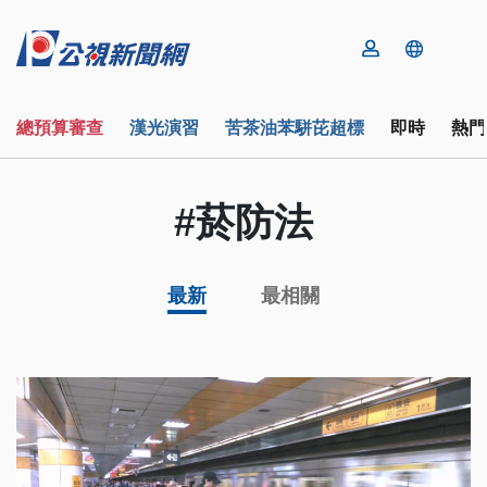
總預算審查
漢光演習
苦茶油苯駢芘超標
即時
熱門
#菸防法
最新
最相關