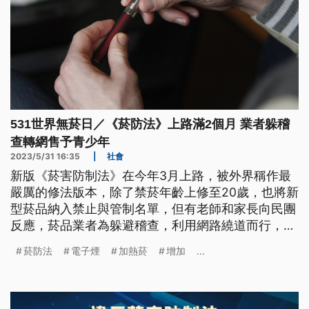
531世界無菸日／《菸防法》上路滿2個月 業者躲稽
查轉網售予青少年
2023/5/31 16:35
|
社會
新版《菸害防制法》在今年3月上路，被外界稱作最
嚴厲的修法版本，除了禁菸年齡上修至20歲，也將新
型菸品納入禁止與管制名單，但有老師和家長向民團
反應，菸品業者為躲避稽查，利用網路繞道而行，繼
續向青少年兜售違法電子煙。菸商則透露，台灣目前
菸防法
電子煙
加熱菸
增加
...
流通的加熱菸有高達80%來自黑市。台灣要邁向無菸
還可以做哪些努力？