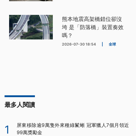
熊本地震高架橋錯位卻沒
垮 是「防落橋」裝置奏效
嗎？
2026-07-30 18:54
|
全球
最多人閱讀
屏東移除逾9萬隻外來種綠鬣蜥 冠軍獵人7個月領近
1
99萬獎勵金