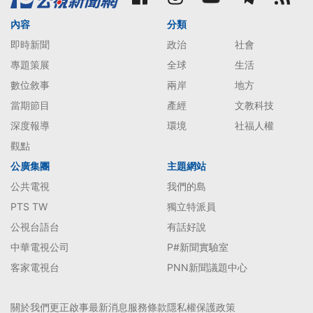
內容
分類
即時新聞
政治
社會
專題策展
全球
生活
數位敘事
兩岸
地方
當期節目
產經
文教科技
深度報導
環境
社福人權
觀點
公廣集團
主題網站
公共電視
我們的島
PTS TW
獨立特派員
公視台語台
有話好說
中華電視公司
P#新聞實驗室
客家電視台
PNN新聞議題中心
關於我們
更正啟事
最新消息
服務條款
隱私權保護政策