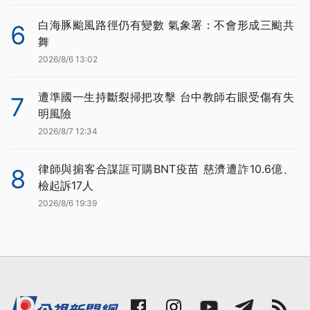
白海豚颱風路徑仍有變數 氣象署：不會形成三颱共
6
舞
2026/8/6 13:02
遭準國一生持斷裂掃把攻擊 台中教師右眼受傷有失
7
明風險
2026/8/7 12:34
律師與掮客合謀誆可購BNT疫苗 慈濟遭詐10.6億、
8
檢起訴17人
2026/8/6 19:39