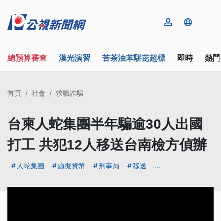
總預算審查
漢光演習
苦茶油苯駢芘超標
即時
熱門
首頁
社會
求職詐騙
台柬人蛇集團半年騙逾30人出國
打工 共犯12人移送台南檢方偵辦
人蛇集團
虛擬貨幣
刑事局
移送
...