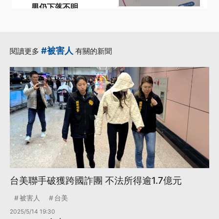
男仍下落不明
·
·
台北市警局
柬埔寨
·
·
·
柬埔寨詐騙
男子
緬甸
更多...
#被害人
閱讀更多
有關的新聞
台美聯手破獲跨國詐團 不法所得逾1.7億元
被害人
台美
2025/5/14 19:30