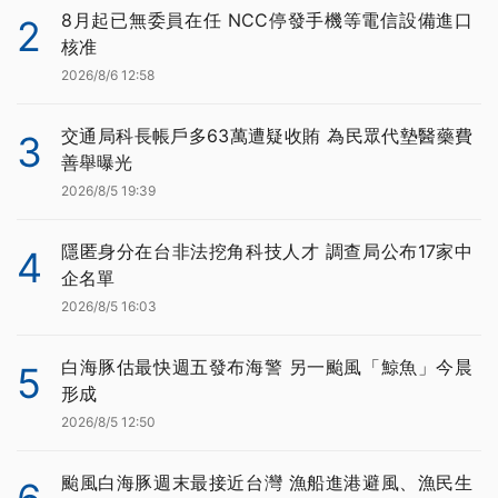
8月起已無委員在任 NCC停發手機等電信設備進口
2
核准
2026/8/6 12:58
交通局科長帳戶多63萬遭疑收賄 為民眾代墊醫藥費
3
善舉曝光
2026/8/5 19:39
隱匿身分在台非法挖角科技人才 調查局公布17家中
4
企名單
2026/8/5 16:03
白海豚估最快週五發布海警 另一颱風「鯨魚」今晨
5
形成
2026/8/5 12:50
颱風白海豚週末最接近台灣 漁船進港避風、漁民生