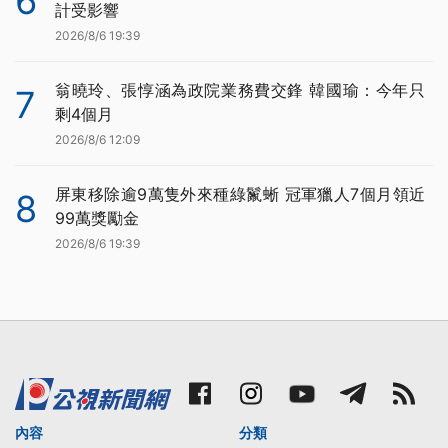
6
計受影響
2026/8/6 19:39
翁曉玲、張惇涵為政院業務費交鋒 韓國瑜：今年只
7
剩4個月
2026/8/6 12:09
屏東移除逾9萬隻外來種綠鬣蜥 冠軍獵人7個月領近
8
99萬獎勵金
2026/8/6 19:39
內容
分類