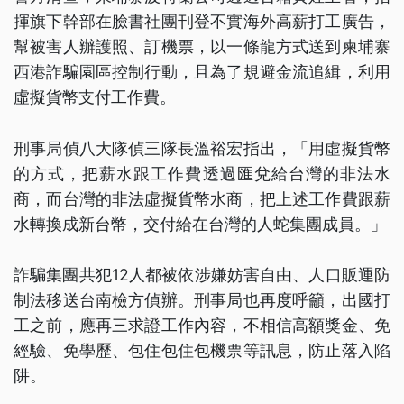
揮旗下幹部在臉書社團刊登不實海外高薪打工廣告，
幫被害人辦護照、訂機票，以一條龍方式送到柬埔寨
西港詐騙園區控制行動，且為了規避金流追緝，利用
虛擬貨幣支付工作費。
刑事局偵八大隊偵三隊長溫裕宏指出，「用虛擬貨幣
的方式，把薪水跟工作費透過匯兌給台灣的非法水
商，而台灣的非法虛擬貨幣水商，把上述工作費跟薪
水轉換成新台幣，交付給在台灣的人蛇集團成員。」
詐騙集團共犯12人都被依涉嫌妨害自由、人口販運防
制法移送台南檢方偵辦。刑事局也再度呼籲，出國打
工之前，應再三求證工作內容，不相信高額獎金、免
經驗、免學歷、包住包住包機票等訊息，防止落入陷
阱。