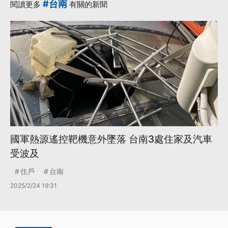
#台南
閱讀更多
有關的新聞
國軍熱源遙控靶機意外墜落 台南3處住家及汽車
受波及
住戶
台南
2025/2/24 19:31