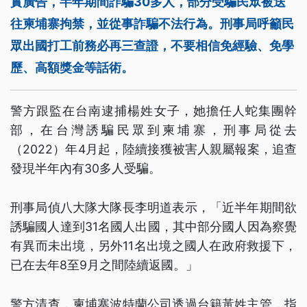
實廣告，半年期間詐騙30多人，部分受騙民眾被送
往柬埔寨拘禁，並從事詐騙不法行為。刑事局呼籲民
眾出國打工前務必再三查證，不要相信免經驗、免學
歷、高額獎金等話術。
警方跟監在台南逮捕楊姓女子，她擔任人蛇集團幹
部，在台灣誘騙民眾到柬埔寨，刑事局從去
（2022）年4月起，陸續接獲被害人親屬報案，追查
發現半年內有30多人受騙。
刑事局偵八大隊大隊長李明道表示，「近半年期間欲
誘騙國人達到31名國人出國，其中部分國人因為察覺
有異而未出境，另外11名出境之國人在政府救援下，
已在去年8至9月之間陸續返國。」
警方清查，柬埔寨波特蘭公司透過台籍黃姓主管，指