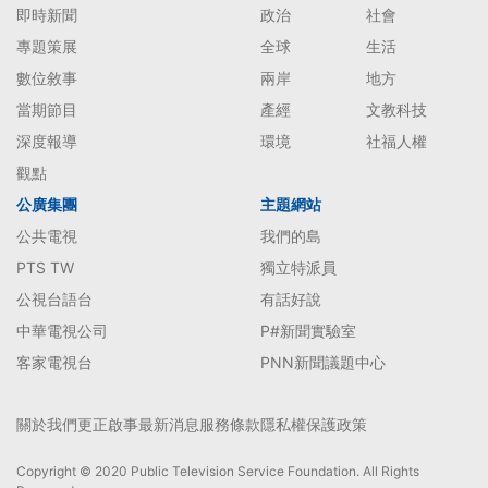
即時新聞
政治
社會
專題策展
全球
生活
數位敘事
兩岸
地方
當期節目
產經
文教科技
深度報導
環境
社福人權
觀點
公廣集團
主題網站
公共電視
我們的島
PTS TW
獨立特派員
公視台語台
有話好說
中華電視公司
P#新聞實驗室
客家電視台
PNN新聞議題中心
關於我們
更正啟事
最新消息
服務條款
隱私權保護政策
Copyright © 2020 Public Television Service Foundation. All Rights