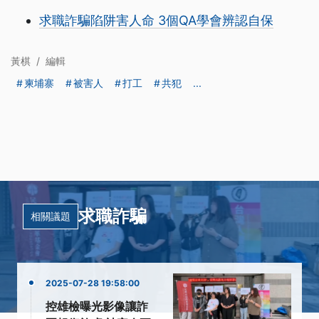
求職詐騙陷阱害人命 3個QA學會辨認自保
黃棋
/
編輯
柬埔寨
被害人
打工
共犯
...
求職詐騙
相關議題
2025-07-28 19:58:00
控雄檢曝光影像讓詐