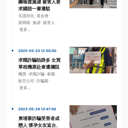
團報復施虐 被害人要
求國賠一審遭駁
·
·
去識別化
基金會
·
·
·
新聞稿
施虐
被害人
更多...
2025-03-23 12:50:00
求職詐騙陷阱多 女買
單程機票赴泰遭攔阻
·
·
·
機票
求職詐騙
泰國
·
·
航空公司
詐騙案
更多...
2023-05-29 13:47:00
柬埔寨詐騙受害者成
戀人 懷孕女友返台、