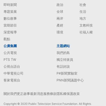
即時新聞
政治
社會
專題策展
全球
生活
數位敘事
兩岸
地方
當期節目
產經
文教科技
深度報導
環境
社福人權
觀點
公廣集團
主題網站
公共電視
我們的島
PTS TW
獨立特派員
公視台語台
有話好說
中華電視公司
P#新聞實驗室
客家電視台
PNN新聞議題中心
關於我們
更正啟事
最新消息
服務條款
隱私權保護政策
Copyright © 2020 Public Television Service Foundation. All Rights