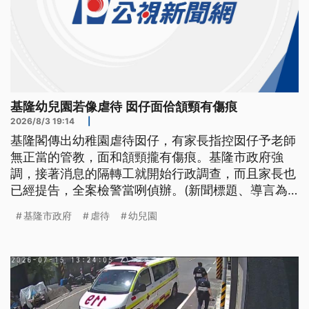
基隆幼兒園若像虐待 囡仔面佮頷頸有傷痕
2026/8/3 19:14
|
基隆閣傳出幼稚園虐待囡仔，有家長指控囡仔予老師
無正當的管教，面和頷頸攏有傷痕。基隆市政府強
調，接著消息的隔轉工就開始行政調查，而且家長也
已經提告，全案檢警當咧偵辦。(新聞標題、導言為
台語文)
基隆市政府
虐待
幼兒園