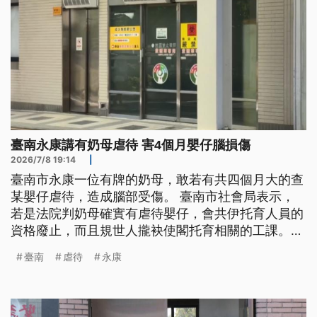
臺南永康講有奶母虐待 害4個月嬰仔腦損傷
2026/7/8 19:14
|
臺南市永康一位有牌的奶母，敢若有共四個月大的查
某嬰仔虐待，造成腦部受傷。 臺南市社會局表示，
若是法院判奶母確實有虐待嬰仔，會共伊托育人員的
資格廢止，而且規世人攏袂使閣托育相關的工課。
（新聞標題、導言為台語文）
臺南
虐待
永康