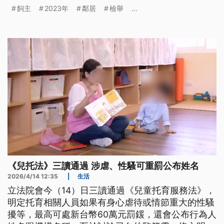
苗栗縣動防所表示，目前已將犬隻扣留，確認有無傷
飼主
2023年
鄰居
檢舉
...
勢，若違反《動保法》將依法開罰。
《兒托法》三讀通過 涉虐、性騷可重罰公布姓名
2026/4/14 12:35
|
生活
立法院會今（14）日三讀通過《兒童托育服務法》，
明定托育相關人員如果有身心虐待或情節重大的性騷
擾等，最高可處新台幣60萬元罰鍰，還會公布行為人