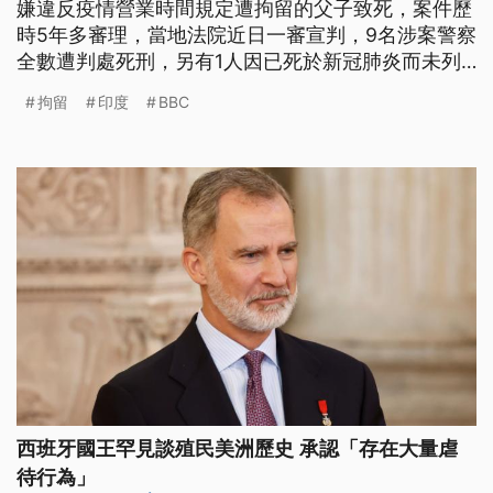
嫌違反疫情營業時間規定遭拘留的父子致死，案件歷
時5年多審理，當地法院近日一審宣判，9名涉案警察
全數遭判處死刑，另有1人因已死於新冠肺炎而未列
入，全案仍可上訴。
拘留
印度
BBC
西班牙國王罕見談殖民美洲歷史 承認「存在大量虐
待行為」