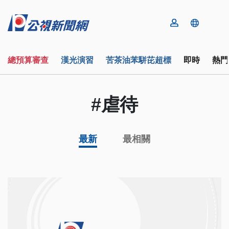
總預算審查
漢光演習
苦茶油苯駢芘超標
即時
熱門
#虐待
最新
最相關