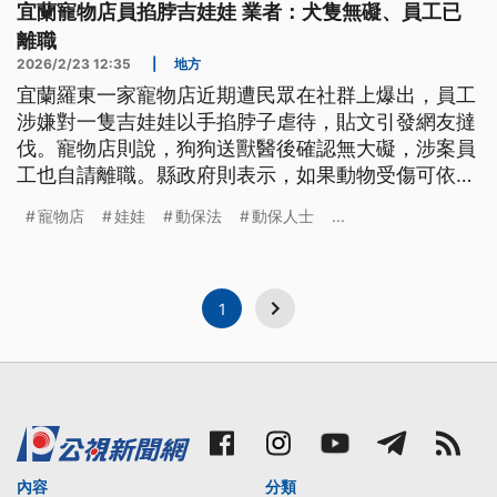
宜蘭寵物店員掐脖吉娃娃 業者：犬隻無礙、員工已
離職
2026/2/23 12:35
|
地方
宜蘭羅東一家寵物店近期遭民眾在社群上爆出，員工
涉嫌對一隻吉娃娃以手掐脖子虐待，貼文引發網友撻
伐。寵物店則說，狗狗送獸醫後確認無大礙，涉案員
工也自請離職。縣政府則表示，如果動物受傷可依
《動保法》開罰，今（23）日也前往寵物店了解情
寵物店
娃娃
動保法
動保人士
...
況。
1
內容
分類