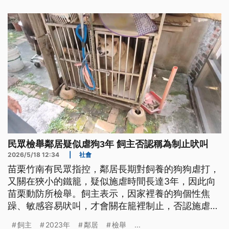
月的重刑。
民眾檢舉鄰居疑似虐狗3年 飼主否認稱為制止吠叫
2026/5/18 12:34
|
社會
苗栗竹南有民眾指控，鄰居長期對飼養的狗狗虐打，
又關在狹小的鐵籠，疑似施虐時間長達3年，因此向
苗栗動防所檢舉。飼主表示，因家裡養的狗個性焦
躁、敏感容易吠叫，才會關在籠裡制止，否認施虐。
苗栗縣動防所表示，目前已將犬隻扣留，確認有無傷
飼主
2023年
鄰居
檢舉
...