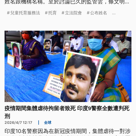
姓名跟機構名稱。至於討論已久的監管雲，條文明定
托育機構應設監視錄影設備，影像要至少保存30天，
兒童托育服務法
托育
立法院會
公布姓名
...
希望在發生爭議事件時能還原真相，保護幼兒跟教保
人員。
疫情期間集體虐待拘留者致死 印度9警察全數遭判死
刑
2026/4/7 12:17
|
全球
印度10名警察因為在新冠疫情期間，集體虐待一對涉