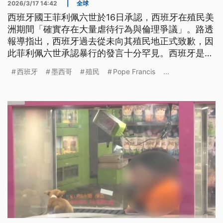
2026/3/17 14:42
|
全球
西班牙國王菲利佩六世於16日承認，西班牙在殖民美
洲期間「確實存在大量虐待行為與倫理爭議」。路透
報導指出，西班牙過去從未向其殖民地正式致歉，因
此菲利佩六世承認暴行的發言十分罕見。西班牙是在
15世紀末時以傳教、文明化等名義，殖民美洲逾3個
西班牙
墨西哥
殖民
Pope Francis
...
世紀，過去墨西哥便曾要求西國為此事致歉但遭絕，
並因此導致兩國關係緊繃。