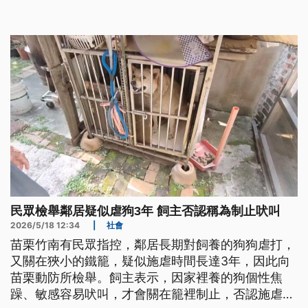
勢，若違反《動保法》將依法開罰。
民眾檢舉鄰居疑似虐狗3年 飼主否認稱為制止吠叫
2026/5/18 12:34
|
社會
苗栗竹南有民眾指控，鄰居長期對飼養的狗狗虐打，
又關在狹小的鐵籠，疑似施虐時間長達3年，因此向
苗栗動防所檢舉。飼主表示，因家裡養的狗個性焦
躁、敏感容易吠叫，才會關在籠裡制止，否認施虐。