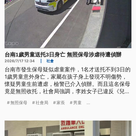
台南1歲男童送托3日身亡 無照保母涉虐待遭偵辦
2026/7/17 12:34
|
社會
台南市發生保母疑似虐童案件，1名才送托不到3日的
1歲男童意外身亡，家屬在孩子身上發現不明傷勢，
懷疑男童生前遭虐，檢警已介入偵辦。而且這名保母
竟是無照收托，社會局強調，李姓女子已違反《兒童
及少年福利與權益保障法》規定，將依法裁處並公布
無照保母
社會局
家長
男童
...
姓名，如經調查認定虐童屬實，最高可處60萬元罰
鍰。