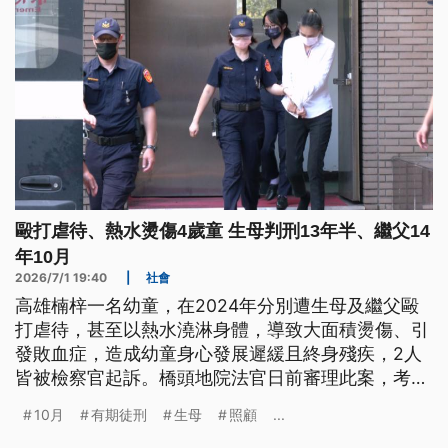
毆打虐待、熱水燙傷4歲童 生母判刑13年半、繼父14
年10月
2026/7/1 19:40
|
社會
高雄楠梓一名幼童，在2024年分別遭生母及繼父毆
打虐待，甚至以熱水澆淋身體，導致大面積燙傷、引
發敗血症，造成幼童身心發展遲緩且終身殘疾，2人
皆被檢察官起訴。橋頭地院法官日前審理此案，考量
2人手段殘忍，依共同犯對未滿7歲之人施以凌虐致重
10月
有期徒刑
生母
照顧
...
傷罪，分別對生母及繼父判處13年6個月及14年10個