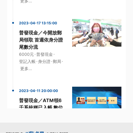
更多...
2023-04-17 13:15:00
普發現金／今開放郵
局領取 首週依身分證
尾數分流
·
·
6000元
普發現金
·
·
·
登記入帳
身分證
郵局
更多...
2023-04-11 20:00:00
普發現金／ATM領6
千系統稱已入帳 數位
部：未撥款可重新登
記
·
·
·
6千
帳戶
彰化銀行