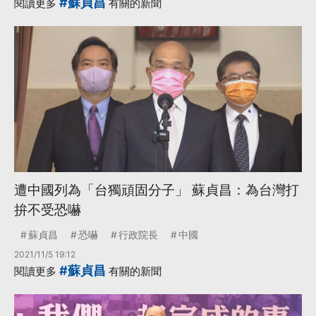
#蘇貞昌
閱讀更多
有關的新聞
·
·
數位部
登記
更多...
遭中國列為「台獨頑固分子」 蘇貞昌：為台灣打
拚不受恐嚇
蘇貞昌
恐嚇
行政院長
中國
2021/11/5 19:12
#蘇貞昌
閱讀更多
有關的新聞