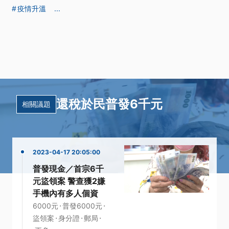
疫情升溫
...
還稅於民普發6千元
相關議題
2023-04-17 20:05:00
普發現金／首宗6千
元盜領案 警查獲2嫌
手機內有多人個資
·
·
6000元
普發6000元
·
·
·
盜領案
身分證
郵局