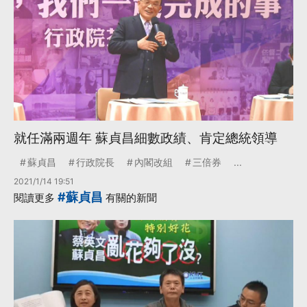
就任滿兩週年 蘇貞昌細數政績、肯定總統領導
蘇貞昌
行政院長
內閣改組
三倍券
...
2021/1/14 19:51
#蘇貞昌
閱讀更多
有關的新聞