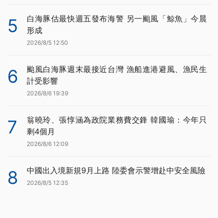
白海豚估最快週五發布海警 另一颱風「鯨魚」今晨
5
形成
2026/8/5 12:50
颱風白海豚週末最接近台灣 漁船進港避風、漁民生
6
計受影響
2026/8/6 19:39
翁曉玲、張惇涵為政院業務費交鋒 韓國瑜：今年只
7
剩4個月
2026/8/6 12:09
中國出入境新規9月上路 陸委會示警增赴中安全風險
8
2026/8/5 12:35