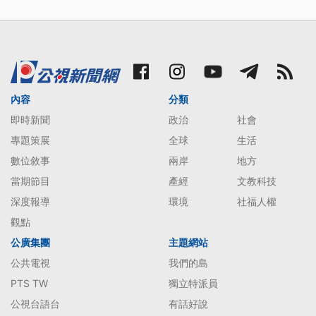
內容
分類
即時新聞
政治
社會
專題策展
全球
生活
數位敘事
兩岸
地方
當期節目
產經
文教科技
深度報導
環境
社福人權
觀點
公廣集團
主題網站
公共電視
我們的島
PTS TW
獨立特派員
公視台語台
有話好說