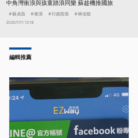
中角灣衝浪與孩童踏浪同樂 蘇趁機推國旅
蘇貞昌
衝浪
行政院長
林佳龍
2020/7/11 12:18
編輯推薦