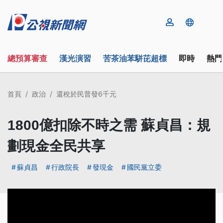
總預算審查
漢光演習
苦茶油苯駢芘超標
即時
熱門
首頁
政治
還稅於民普發6千元
1800億扣除不時之需 蘇貞昌：規
劃現金全民共享
蘇貞昌
行政院長
發現金
國民黨立委