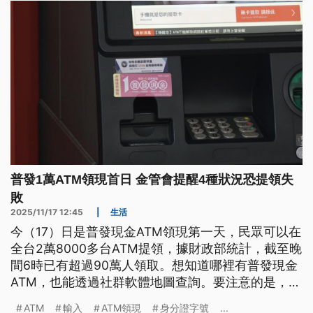
普發1萬ATM領現首日 金管會提醒4種狀況恐提領失
敗
2025/11/17 12:45
|
生活
今（17）日是普發現金ATM領現第一天，民眾可以在
全台2萬8000多台ATM提領，據財政部統計，截至晚
間6時已有超過90萬人領取。想知道哪裡有普發現金
ATM，也能透過社群軟體地圖查詢。要注意的是，家
長們如果要幫未滿13歲孩童代領，包含提款卡、密碼
ATM
輸入
ATM領現
身分證字號
...