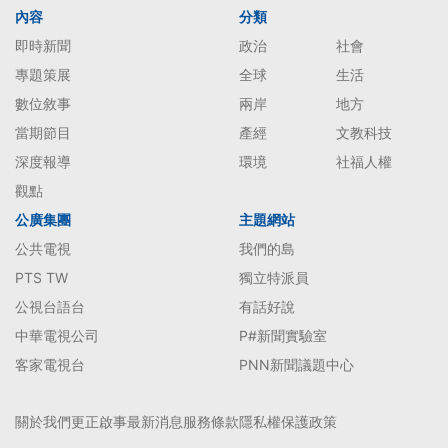
內容
分類
即時新聞
政治
社會
專題策展
全球
生活
數位敘事
兩岸
地方
當期節目
產經
文教科技
深度報導
環境
社福人權
觀點
公廣集團
主題網站
公共電視
我們的島
PTS TW
獨立特派員
公視台語台
有話好說
中華電視公司
P#新聞實驗室
客家電視台
PNN新聞議題中心
關於我們
更正啟事
最新消息
服務條款
隱私權保護政策