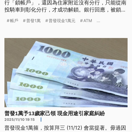
行「鎖帳戶」，還因為住家附近沒有分行，只能從南
投騎車到彰化分行，才成功解鎖。銀行回應，被鎖定
的帳戶大多和過去因為「其他風險因素」列管。金管
帳戶
普發1萬
普發現金1萬元
ATM
...
會則表示，沒有任何案例是因為普發現金1萬元入帳
被列為「管控帳戶」。
普發1萬予13歲家己領 現金用途引家庭糾紛
2025/11/10 19:15
|
普發現金1萬箍，按算拜三 (11/12) 會當提著。毋過因