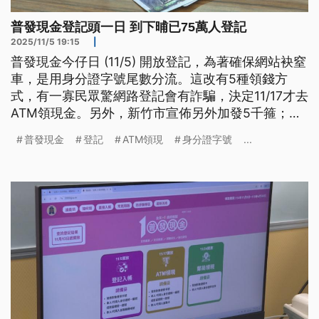
普發現金登記頭一日 到下晡已75萬人登記
2025/11/5 19:15
|
普發現金今仔日 (11/5) 開放登記，為著確保網站袂窒
車，是用身分證字號尾數分流。這改有5種領錢方
式，有一寡民眾驚網路登記會有詐騙，決定11/17才去
ATM領現金。另外，新竹市宣佈另外加發5千箍；抑
若嘉義市早起議會通過臨時動議，要求市政府愛加發
普發現金
登記
ATM領現
身分證字號
...
3千箍。（新聞標題、導言為台語文）