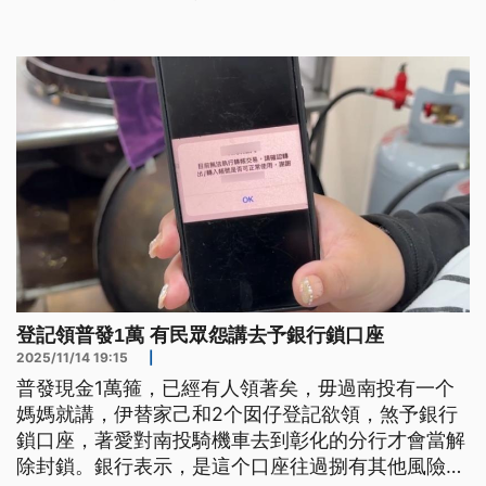
和身分證字號都得輸入本人資料，只有健保卡卡號輸
入孩童資料，才不會提領失敗。
登記領普發1萬 有民眾怨講去予銀行鎖口座
2025/11/14 19:15
|
普發現金1萬箍，已經有人領著矣，毋過南投有一个
媽媽就講，伊替家己和2个囡仔登記欲領，煞予銀行
鎖口座，著愛對南投騎機車去到彰化的分行才會當解
除封鎖。銀行表示，是這个口座往過捌有其他風險因