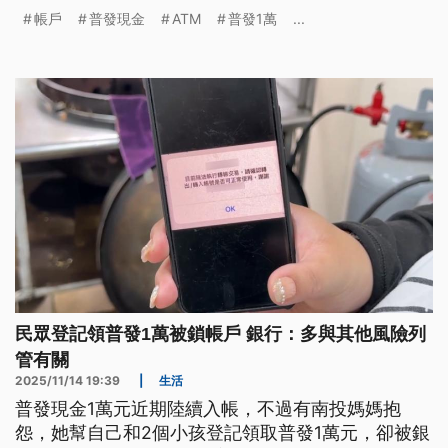
素列管，袂因為普發現金就鎖起來。（新聞標題、導
帳戶
普發現金
ATM
普發1萬
...
言為台語文）
民眾登記領普發1萬被鎖帳戶 銀行：多與其他風險列
管有關
2025/11/14 19:39
|
生活
普發現金1萬元近期陸續入帳，不過有南投媽媽抱
怨，她幫自己和2個小孩登記領取普發1萬元，卻被銀