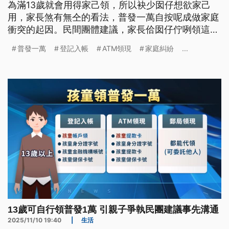
為滿13歲就會用得家己領，所以袂少囡仔想欲家己
用，家長煞有無仝的看法，普發一萬自按呢成做家庭
衝突的起因。民間團體建議，家長佮囡仔佇咧領這一
萬箍進前，愛先好好仔溝通。（新聞標題、導言為台
普發一萬
登記入帳
ATM領現
家庭糾紛
...
語文）
13歲可自行領普發1萬 引親子爭執民團建議事先溝通
2025/11/10 19:40
|
生活