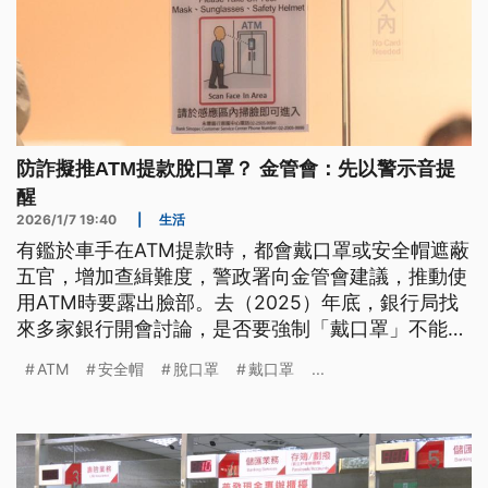
防詐擬推ATM提款脫口罩？ 金管會：先以警示音提
醒
2026/1/7 19:40
|
生活
有鑑於車手在ATM提款時，都會戴口罩或安全帽遮蔽
五官，增加查緝難度，警政署向金管會建議，推動使
用ATM時要露出臉部。去（2025）年底，銀行局找
來多家銀行開會討論，是否要強制「戴口罩」不能從
ATM領錢？在考量實務上避免擾民，因此初步將採取
ATM
安全帽
脫口罩
戴口罩
...
「警示音」，提醒民眾在ATM提領現金時要脫口罩、
脫帽，但不會強制。