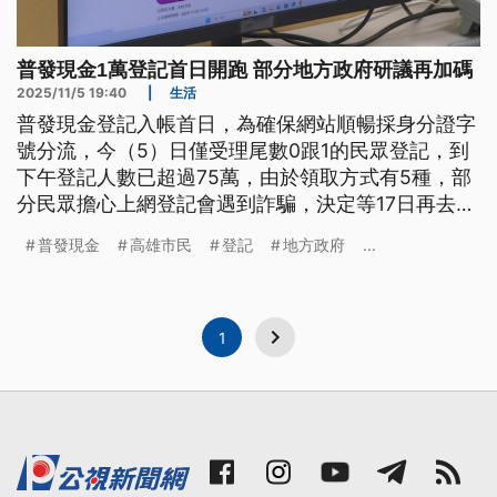
普發現金1萬登記首日開跑 部分地方政府研議再加碼
2025/11/5 19:40
|
生活
普發現金登記入帳首日，為確保網站順暢採身分證字
號分流，今（5）日僅受理尾數0跟1的民眾登記，到
下午登記人數已超過75萬，由於領取方式有5種，部
分民眾擔心上網登記會遇到詐騙，決定等17日再去
ATM領現。除了中央普發1萬元，新竹市為活絡內需
普發現金
高雄市民
登記
地方政府
...
市場宣布加碼發5000元，嘉義市議會則在上午通過
臨時動議，要求市府研議加碼方案，讓市民能多領
3000元。
1