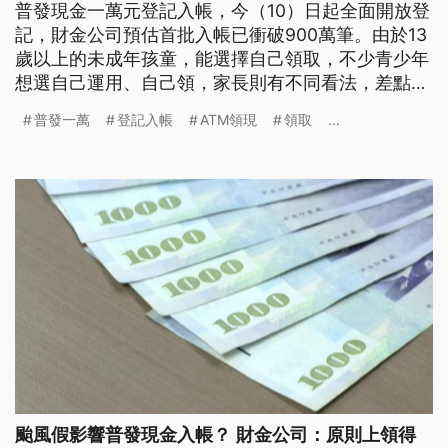
普發現金一萬元登記入帳，今（10）日起全面開放登
記，財金公司預估首批入帳已衝破900萬筆。由於13
歲以上的未成年孩童，能選擇自己領取，不少青少年
想選自己運用、自己領，家長則有不同看法，差點引
發家庭衝突。民團認為，家長和青少年不妨在領取前
普發一萬
登記入帳
ATM領現
領取
...
雙方做好溝通，避免爭執；財政部回應，會以13歲作
年齡分界，是參考民法規定。
颱風假影響普發現金入帳？ 財金公司：原則上領得