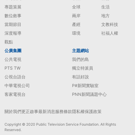
專題策展
全球
生活
數位敘事
兩岸
地方
當期節目
產經
文教科技
深度報導
環境
社福人權
觀點
公廣集團
主題網站
公共電視
我們的島
PTS TW
獨立特派員
公視台語台
有話好說
中華電視公司
P#新聞實驗室
客家電視台
PNN新聞議題中心
關於我們
更正啟事
最新消息
服務條款
隱私權保護政策
Copyright © 2020 Public Television Service Foundation. All Rights
Reserved.