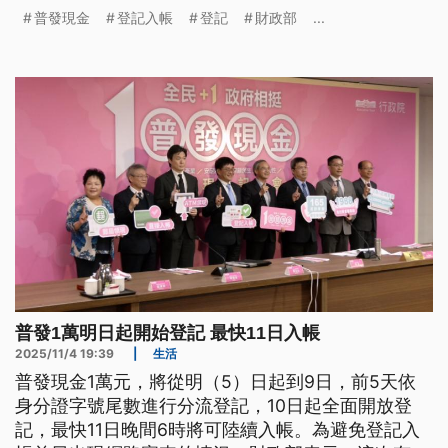
批通知，民眾毋通予人騙去。（新聞標題、導言為台
普發現金
登記入帳
登記
財政部
...
語文）
普發1萬明日起開始登記 最快11日入帳
2025/11/4 19:39
|
生活
普發現金1萬元，將從明（5）日起到9日，前5天依
身分證字號尾數進行分流登記，10日起全面開放登
記，最快11日晚間6時將可陸續入帳。為避免登記入