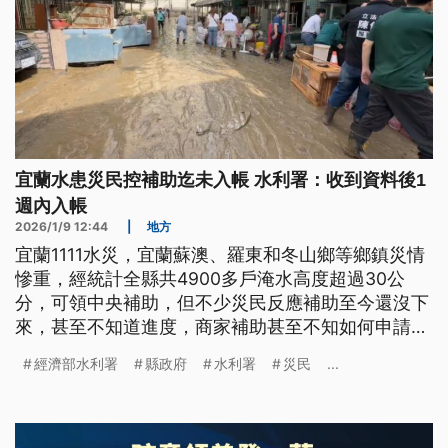
宜蘭水患災民控補助迄未入帳 水利署：收到資料後1
週內入帳
2026/1/9 12:44
|
地方
宜蘭1111水災，宜蘭蘇澳、羅東和冬山鄉等鄉鎮災情
慘重，經統計全縣共4900多戶淹水高度超過30公
分，可領中央補助，但不少災民反應補助至今還沒下
來，甚至不知道進度，商家補助甚至不知如何申請。
藍綠議會黨團今（9）日都各自開記者會攻防；水利
經濟部水利署
縣政府
水利署
災民
...
署表示，只要收到申請資料，補助一週內可入帳。