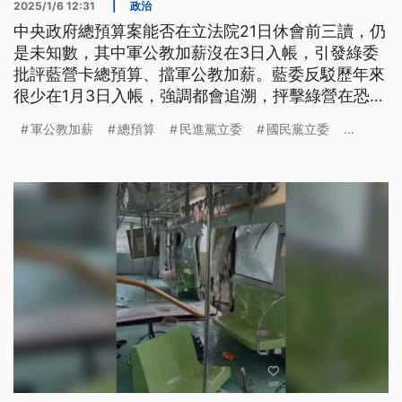
2025/1/6 12:31
|
政治
中央政府總預算案能否在立法院21日休會前三讀，仍
是未知數，其中軍公教加薪沒在3日入帳，引發綠委
批評藍營卡總預算、擋軍公教加薪。藍委反駁歷年來
很少在1月3日入帳，強調都會追溯，抨擊綠營在恐嚇
人民。綠委也回應，如果真心挺軍公教加薪，明
軍公教加薪
總預算
民進黨立委
國民黨立委
...
（7）日院會就應該讓總預算三讀。