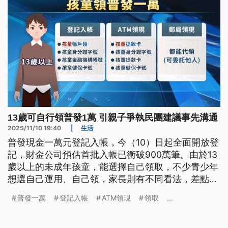
13歲可自行領普發1萬 引親子爭執民團建議事先溝通
2025/11/10 19:40
|
生活
普發現金一萬元登記入帳，今（10）日起全面開放登
記，財金公司預估首批入帳已衝破900萬筆。由於13
歲以上的未成年孩童，能選擇自己領取，不少青少年
想選自己運用、自己領，家長則有不同看法，差點引
發家庭衝突。民團認為，家長和青少年不妨在領取前
普發一萬
登記入帳
ATM領現
領取
...
雙方做好溝通，避免爭執；財政部回應，會以13歲作
年齡分界，是參考民法規定。