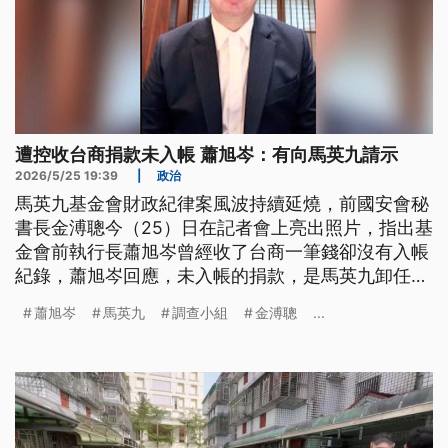
遭控收台商捐款未入帳 蕭旭岑：有向馬英九請示
2026/5/25 19:39
|
政治
馬英九基金會財政紀律案風波持續延燒，前國安會秘
書長金溥聰今（25）日在記者會上亮出照片，指出基
金會前執行長蕭旭岑曾經收了台商一筆錢卻沒有入帳
紀錄，蕭旭岑回應，未入帳的捐款，是馬英九卸任禮
遇將結束，部分企業與台商希望能捐給馬英九，有向
蕭旭岑
馬英九
調查小組
金溥聰
...
馬英九請示，並照指示一切公用，都有向調查小組說
明。馬辦調查小組成員李德維也回應，照片他是第一
次看到，但金流有掌握。