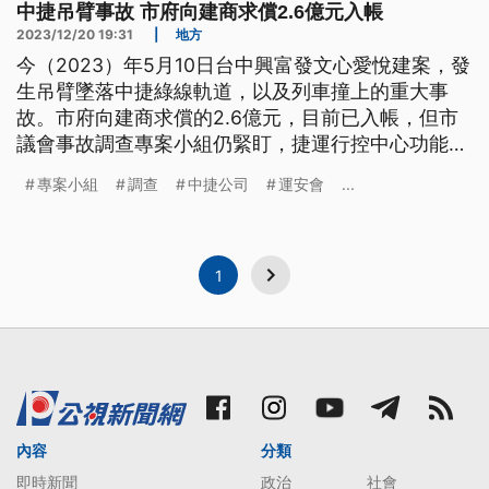
中捷吊臂事故 市府向建商求償2.6億元入帳
2023/12/20 19:31
|
地方
今（2023）年5月10日台中興富發文心愛悅建案，發
生吊臂墜落中捷綠線軌道，以及列車撞上的重大事
故。市府向建商求償的2.6億元，目前已入帳，但市
議會事故調查專案小組仍緊盯，捷運行控中心功能不
彰與後續行政懲處。交通局說，一切依運安會最終調
專案小組
調查
中捷公司
運安會
...
查結果辦理。
1
內容
分類
即時新聞
政治
社會