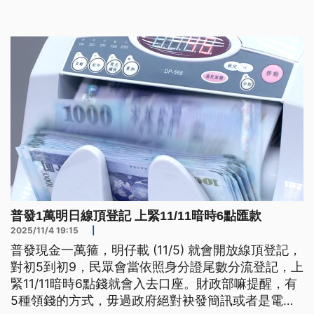
普發1萬明日線頂登記 上緊11/11暗時6點匯款
2025/11/4 19:15
|
普發現金一萬箍，明仔載 (11/5) 就會開放線頂登記，
對初5到初9，民眾會當依照身分證尾數分流登記，上
緊11/11暗時6點錢就會入去口座。財政部嘛提醒，有
5種領錢的方式，毋過政府絕對袂發簡訊或者是電子