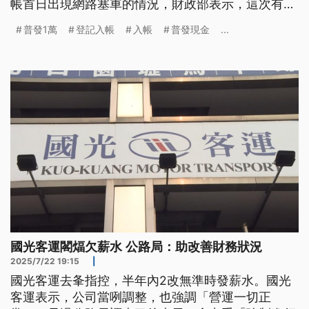
帳首日出現網路塞車的情況，財政部表示，這次有擴
大頻寬，讓網路登記流暢，同時也提醒各行庫不可搶
普發1萬
登記入帳
入帳
普發現金
...
先發放。財政部表示，普發現金共有5種領取方式，
絕不會用簡訊或郵件通知，呼籲民眾不要受騙。
國光客運閣煏欠薪水 公路局：助改善財務狀況
2025/7/22 19:15
|
國光客運去夆指控，半年內2改無準時發薪水。國光
客運表示，公司當咧調整，也強調「營運一切正