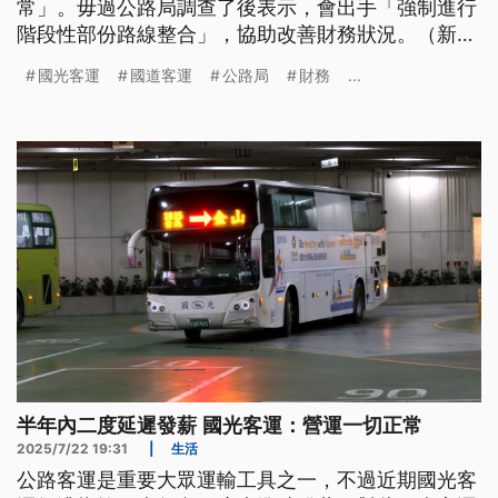
常」。毋過公路局調查了後表示，會出手「強制進行
階段性部份路線整合」，協助改善財務狀況。（新聞
標題、導言為台語文）
國光客運
國道客運
公路局
財務
...
半年內二度延遲發薪 國光客運：營運一切正常
2025/7/22 19:31
|
生活
公路客運是重要大眾運輸工具之一，不過近期國光客