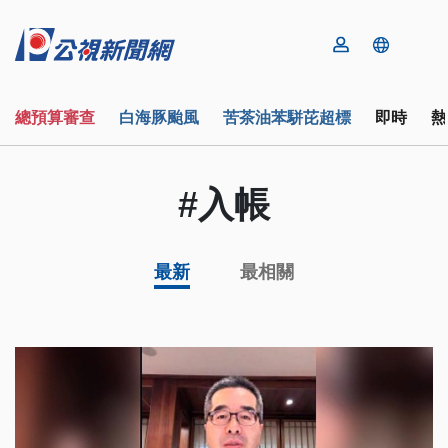
總預算審查
白海豚颱風
苦茶油苯駢芘超標
即時
熱
#入帳
最新
最相關