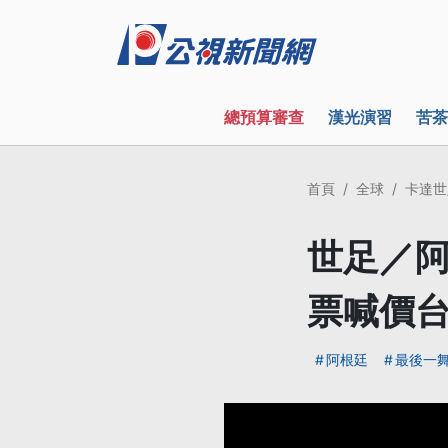
總預算審查
漢光演習
苦茶
首頁
全球
卡達世
世足／阿
票喊價台
阿根廷
最後一