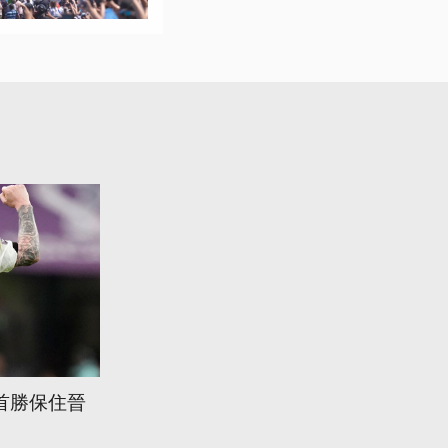
首勝保住晉