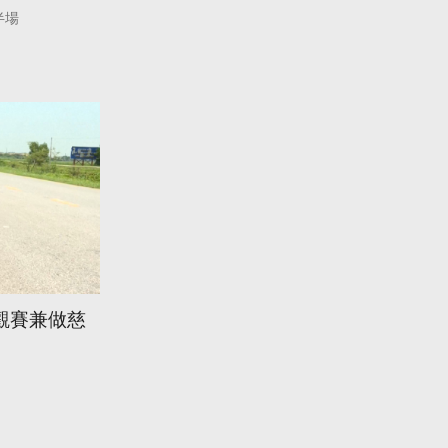
半場
觀賽兼做慈