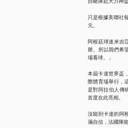
目睹捧起大力神
只是根據美聯社報
元。
阿根廷球迷米吉
罄。所以我們希
場看球。」
本屆卡達世界盃
際體育場舉行，
是對阿拉伯人傳
首度在此亮相。
沒能到卡達的阿
滿自信，法國隊能