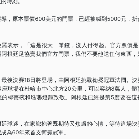
盃的時刻。
導，原本票價600美元的門票，已經被喊到5000元，折
亞羅表示，「這是很大一筆錢，沒人付得起。官方票價是6
望阿根廷足協賣我們官方門票，我們不要他送任何東西，
，最後決賽18日將登場，由阿根廷挑戰衛冕冠軍法國。決
這座球場在杜哈市中心北方20公里，可以容納8萬人，體
統的椰棗碗和琺瑯燈籠致敬。阿根廷已經是第5度要在這
根廷球迷，在家鄉抱著既期待又焦慮的心情，等待這場決
成為60年來首支衛冕冠軍。