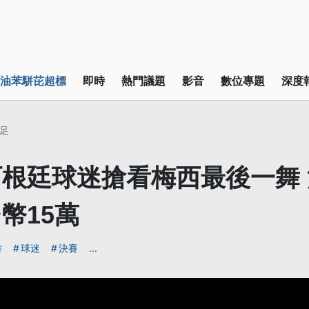
油苯駢芘超標
即時
熱門議題
影音
數位專題
深度
足
根廷球迷搶看梅西最後一舞
幣15萬
舞
球迷
決賽
...