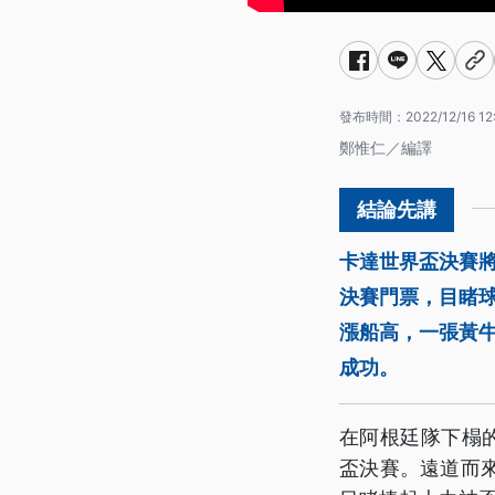
發布時間：
2022/12/16 12
鄭惟仁／編譯
卡達世界盃決賽將
決賽門票，目睹
漲船高，一張黃
成功。
在阿根廷隊下榻
盃決賽。遠道而