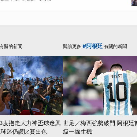
#阿根廷
有關的新聞
閱讀更多
有關的新聞
3度抱走大力神盃球迷興
世足／梅西強勢破門 阿根廷
冕球迷仍讚比賽出色
級一線生機