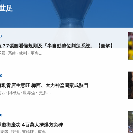
世足
0
位？7張圖看懂規則及「半自動越位判定系統」 【圖解】
·
·
·
球員
系統
裁判
更多...
00
冠刺青店生意旺 梅西、大力神盃圖案成熱門
·
·
·
梅西
阿根廷
世界盃
更多...
00
遊街慶功 4百萬人擠爆方尖碑
·
·
·
國家隊
球迷
阿根廷
更多...