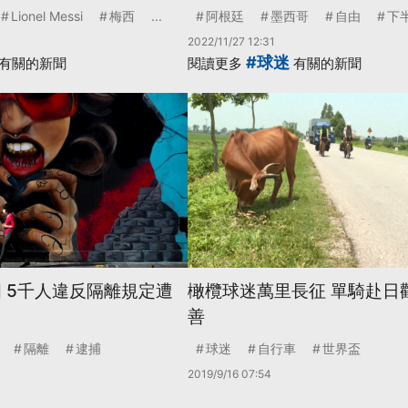
Lionel Messi
梅西
...
阿根廷
墨西哥
自由
下
2022/11/27 12:31
#球迷
有關的新聞
閱讀更多
有關的新聞
國 5千人違反隔離規定遭
橄欖球迷萬里長征 單騎赴日
善
隔離
逮捕
球迷
自行車
世界盃
2019/9/16 07:54