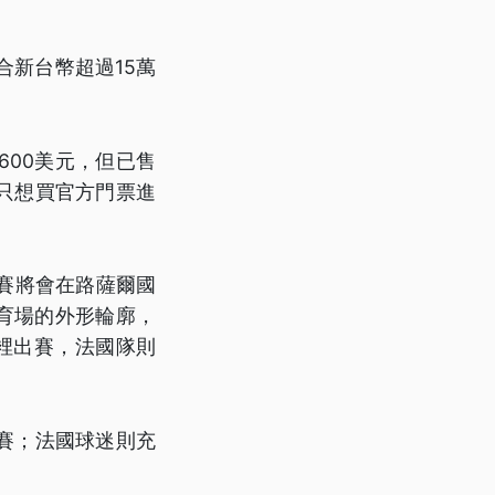
合新台幣超過15萬
00美元，但已售
只想買官方門票進
賽將會在路薩爾國
育場的外形輪廓，
裡出賽，法國隊則
賽；法國球迷則充