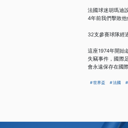
法國球迷胡瑪迪
4年前我們擊敗
32支參賽球隊
這座1974年開
失竊事件，國際
會永遠保存在國際
世界盃
法國