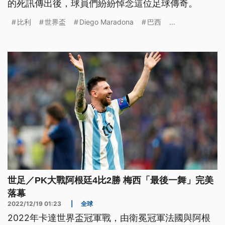
的死訊傳出後，球員們紛紛悼念這位足球傳奇。
比利
世界盃
Diego Maradona
巴西
...
世足／PK大戰阿根廷4比2勝 梅西「最後一舞」完美
落幕
2022/12/19 01:23
|
全球
2022年卡達世界盃冠軍戰，由衛冕冠軍法國與阿根