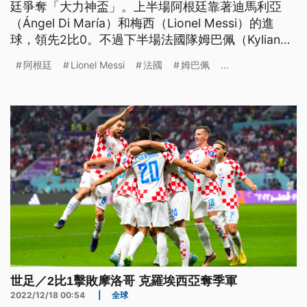
廷爭奪「大力神盃」。上半場阿根廷靠著迪馬利亞
（Ángel Di María）和梅西（Lionel Messi）的進
球，領先2比0。不過下半場法國隊姆巴佩（Kylian
Mbappe）梅開二度，扳平比分。進入延長賽，第
阿根廷
Lionel Messi
法國
姆巴佩
...
109分鐘，梅西門前補射破網，阿根廷3比2再度要回
領先。不過第116分鐘，阿根廷被判禁區內手球，姆
巴佩操刀12碼再次命中，上演帽子戲法，法國3比3
追平。PK大戰階段，阿根廷4比2戰勝法國。
世足／2比1擊敗摩洛哥 克羅埃西亞奪季軍
2022/12/18 00:54
|
全球