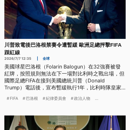
川普致電後巴洛根禁賽令遭暫緩 歐洲足總抨擊FIFA
踩紅線
2026/7/7 12:35
|
全球
美國球星巴洛根（Folarin Balogun）在32強賽被發
紅牌，按照規則無法在下一場對比利時之戰出場，但
國際足總FIFA在接到美國總統川普（Donald
Trump）電話後，宣布暫緩執行1年，比利時隊皇家
足協提出異議也被駁回，雖然美國隊最終還是輸球，
FIFA
巴洛根
紀律委員會
政治人物
...
國際對於政治干預的批評還在發酵。