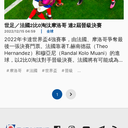
世足／法國2比0淘汰摩洛哥 連2屆晉級決賽
2022/12/15 04:59
|
全球
2022年卡達世界盃4強賽事，由法國、摩洛哥爭奪最
後一張決賽門票。法國靠著T.赫南德茲（Theo
Hernandez）和穆亞尼（Randal Kolo Muani）的進
球，以2比0淘汰對手晉級決賽。法國將有可能成為自
1962年後，首支成功衛冕世界盃冠軍的國家。
摩洛哥
法國
世界盃
晉級
...
1