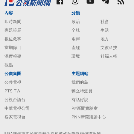
內容
分類
即時新聞
政治
社會
專題策展
全球
生活
數位敘事
兩岸
地方
當期節目
產經
文教科技
深度報導
環境
社福人權
觀點
公廣集團
主題網站
公共電視
我們的島
PTS TW
獨立特派員
公視台語台
有話好說
中華電視公司
P#新聞實驗室
客家電視台
PNN新聞議題中心
關於我們
更正啟事
最新消息
服務條款
隱私權保護政策