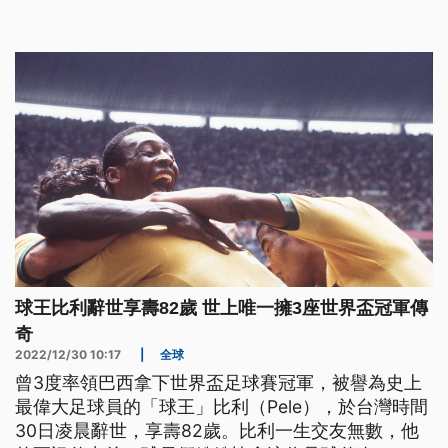
見結束的跡象，要不要繼續制裁，無法出賽對運動員
生涯的影響，已成為各國爭論不休的議題。
球王比利辭世享壽82歲 世上唯一擁3座世界盃冠軍傳
奇
2022/12/30 10:17
|
全球
曾3度率領巴西拿下世界盃足球賽冠軍，被譽為史上
最偉大足球員的「球王」比利（Pele），於台灣時間
30日凌晨辭世，享壽82歲。比利一生交友無數，他