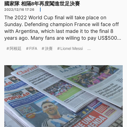
國家隊 相隔8年再度闖進世足決賽
2022/12/16 17:26
|
The 2022 World Cup final will take place on
Sunday. Defending champion France will face off
with Argentina, which last made it to the final 8
years ago. Many fans are willing to pay US$5000
to ticket
阿根廷
FIFA
決賽
Lionel Messi
...