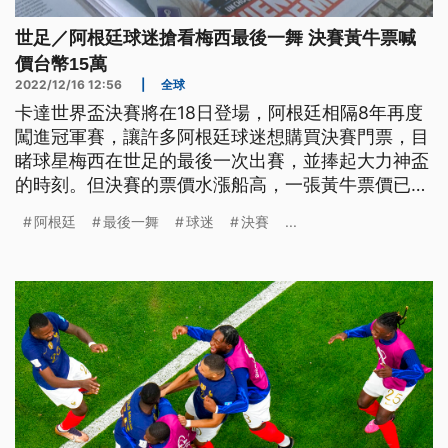
世足／阿根廷球迷搶看梅西最後一舞 決賽黃牛票喊
價台幣15萬
2022/12/16 12:56
|
全球
卡達世界盃決賽將在18日登場，阿根廷相隔8年再度
闖進冠軍賽，讓許多阿根廷球迷想購買決賽門票，目
睹球星梅西在世足的最後一次出賽，並捧起大力神盃
的時刻。但決賽的票價水漲船高，一張黃牛票價已超
過新台幣15萬。而法國球迷則高喊，他們不怕梅西，
阿根廷
最後一舞
球迷
決賽
...
絕對能衛冕成功。