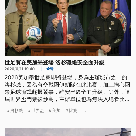
世足賽在美加墨登場 洛杉磯維安全面升級
2026/6/11 19:40
|
全球
2026美加墨世足賽即將登場，身為主辦城市之一的
洛杉磯，因為有交戰國伊朗隊在此比賽，加上擔心國
際足球流氓趁機鬧事，維安已經全面升級。另外，這
屆世界盃門票被炒高，主辦單位也為無法入場看比賽
民眾，在場外舉辦一連多天超大型活動，一起歡慶世
洛杉磯
世界盃
美加
比賽
...
界盃。