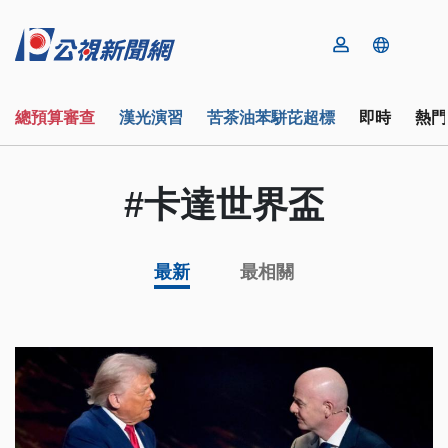
總預算審查
漢光演習
苦茶油苯駢芘超標
即時
熱門
#卡達世界盃
最新
最相關