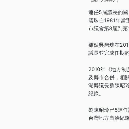
（設計／許靜之）
連任5屆議長的
碧珠自1981年
市議會第8屆到第
雖然吳碧珠在20
議長並完成任期
2010年《地方
及縣市合併，相關
湖縣議長劉陳昭玲
紀錄。
劉陳昭玲已5連
台灣地方自治紀