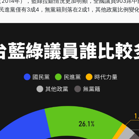
2014年），藍綠拉鋸情況更加明顯，全國議員903席
民進黨僅有3成4，無黨籍則落在2成1，其他政黨比例變