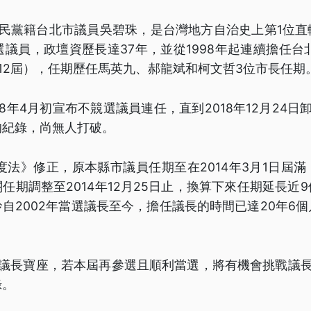
國民黨籍台北市議員吳碧珠，是台灣地方自治史上第1位直
當選議員，政壇資歷長達37年，並從1998年起連續擔任台
12屆），任期歷任馬英九、郝龍斌和柯文哲3位市長任期
18年4月初宣布不競選議員連任，直到2018年12月24日
的紀錄，尚無人打破。
制度法》修正，原本縣市議員任期至在2014年3月1日屆
任期調整至2014年12月25日止，換算下來任期延長近
自2002年當選議長至今，擔任議長的時間已達20年6
任議長寶座，若本屆再參選且順利當選，將有機會挑戰議長
錄。