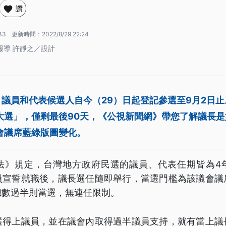
讚
33
更新時間：
2022/8/29 22:24
整理報導 許靜之／設計
議員和代表候選人自今（29）日起登記參選至9月2日止。
大選」，僅剩最後90天，《公視新聞網》帶您了解議長
會議席藍綠版圖變化。
法》規定，台灣地方政府民選的議員、代表任期皆為4
員宣誓就職後，議長選任隨即舉行，當選門檻為該議會議
總數過半則當選，無連任限制。
選得上議員，並在議會內取得過半議員支持，就有當上議