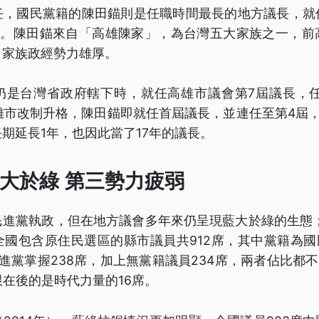
任，國民黨籍的陳田錨則是任職時間最長的地方議長，就
個月。陳田錨來自「高雄陳家」，為台灣五大家族之一，前
，家族政經勢力雄厚。
仍是台灣省政府轄下時，就任高雄市議會第7屆議長，任
高雄市改制升格，陳田錨即就任首屆議長，並連任至第4屆
期延長1年，也因此當了17年的議長。
大於綠 第三勢力疲弱
進黨執政，但在地方議會多年來仍呈現藍大於綠的生態；
國包含原住民選區的縣市議員共912席，其中黨籍為國
進黨掌握238席，加上無黨籍議員234席，兩者佔比都不超
緊跟在後的是時代力量的16席。