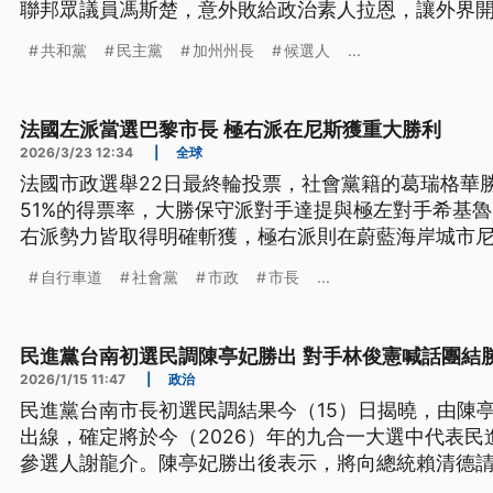
聯邦眾議員馮斯楚，意外敗給政治素人拉恩，讓外界
現變化；另一方面，全美最大藍州、加州的州長初選同
共和黨
民主黨
加州州長
候選人
...
共有61人投入選戰，在加州獨有的叢林初選制度下，
決選，共和黨電視評論員希爾頓與民主黨前衛生部長貝
票，也為期中選舉增添更多觀察指標。
法國左派當選巴黎市長 極右派在尼斯獲重大勝利
2026/3/23 12:34
|
全球
法國市政選舉22日最終輪投票，社會黨籍的葛瑞格華
51%的得票率，大勝保守派對手達提與極左對手希基
右派勢力皆取得明確斬獲，極右派則在蔚藍海岸城市
自行車道
社會黨
市政
市長
...
民進黨台南初選民調陳亭妃勝出 對手林俊憲喊話團結
2026/1/15 11:47
|
政治
民進黨台南市長初選民調結果今（15）日揭曉，由陳亭
出線，確定將於今（2026）年的九合一大選中代表
參選人謝龍介。陳亭妃勝出後表示，將向總統賴清德
調接下來會支持陳亭妃，「只有團結才能打贏選戰」