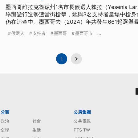
墨西哥維拉克魯茲州1名市長候選人賴拉（Yesenia Lara 
舉辦遊行造勢遭當街槍擊，她與3名支持者當場中槍身
仍在追查中。墨西哥去（2024）年共發生661起選
候選人
支持者
墨西哥
墨西哥市
...
1
分類
公廣集團
政治
社會
公共電視
全球
生活
PTS TW