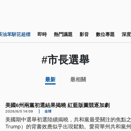
茶油苯駢芘超標
即時
熱門議題
影音
數位專題
深度
#市長選舉
最新
最相關
美國6州兩黨初選結果揭曉 紅藍版圖競逐加劇
2026/6/5 14:09
|
全球
美國期中選舉初選陸續揭曉，共和黨最受關注的焦點之一，
Trump）的背書效應似乎出現鬆動。愛荷華州共和黨