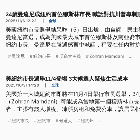
34歲曼達尼成紐約首位穆斯林市長 喊話對抗川普專制
2025/11/6 12:22
|
全球
美國紐約市長選舉結果昨（5）日出爐，由自詡「民主
曼達尼當選，成為美國最大城市首位穆斯林及南亞裔
紐約市長。曼達尼在勝選感言中喊話，稱要在任內對
住房危機。對此，川普批評曼達尼是「共產主義者」
曼達尼
紐約市長
反猶太主義
Zohran Mamdani
...
美紐約市長選舉11/4登場 3大候選人聚焦生活成本
2025/10/31 14:20
|
全球
美國第一大城紐約市即將在11月4日舉行市長選舉，3
（Zohran Mamdani）可能成為當地第一個穆斯林
者，主張有錢人增稅、凍漲房租和免費公車，讓居民
左派路線吸引年輕人買單，飽受通膨壓力的市民也非
紐約市長
紐約市
候選人
紐約州
...
率的相關衝擊。