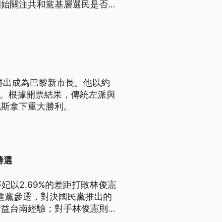
開始關注共和黨基層選民是否出
樣競爭激烈，今（2026）年
也就是不分黨派、取前2名晉級
塞拉將可望取得11月決選門
勝出成為巴黎新市長。他以約
魯。根據開票結果，傳統左派與
尼斯拿下重大勝利。
勝選
妃以2.69%的差距打敗林俊憲
民進黨參選，對決國民黨推出的
請益台南經驗；對手林俊憲則強
。