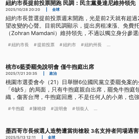
紐約市長提前投票開跑 民調：民主黨曼達尼維持領先
2025/10/28 20:20
|
全球
紐約市長普選提前投票週末開跑，光是前2天就有超過
望改變的心聲。目前民調顯示，提出房租凍漲、免費
（Zohran Mamdani）維持領先，不過以獨立身分參
Cuomo）急起直追，雙方差距只剩10個百分點。最後
紐約市長
提前投票
紐約市
紐約州長
...
桃市6藍委罷免說明會 僅牛煦庭出席
2025/7/21 20:35
|
政治
桃園市選委會今（21）日舉辦6位國民黨立委罷免案
「6缺5」的局面，只有牛煦庭親自出席，罷免牛煦庭
織，傷害台灣，牛煦庭回應，不是任何人的小弟，也
日法制化。
牛煦庭
陳曉煒
說明會
領銜人
...
墨西哥市長候選人造勢遭當街槍殺 3名支持者同場遇害
2025/5/13 12:11
|
全球