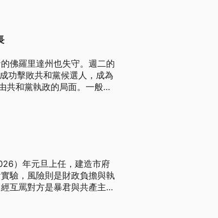
長
倉的佛羅里達州也失守。週二的
勢成功擊敗共和黨候選人，成為
皆由共和黨執政的局面。一般認
026）年元旦上任，建造市府
會實驗，風險則是財政負擔與執
曾經互罵對方是暴君與共產主義
的政治利益，川普甚至誇讚曼