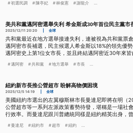
初選民調
陳亭妃
林俊憲
謝龍介
...
美共和黨邁阿密選舉失利 希金斯成30年首位民主黨市
2025/12/11 20:20
|
全球
共和黨最近在地方選舉接連失利，連被視為共和黨票
邁阿密市長補選，民主候選人希金斯以18%的領先優
邁阿密史上第1位女市長，並且終結邁阿密近30年來
為這個結果，是美國民眾對川普極端政策的反撲。
邁阿密
共和黨
地方選舉
市長
...
紐約新市長推公營超市 盼解高物價困境
2025/12/5 14:19
|
全球
美國紐約市選出的左翼穆斯林市長曼達尼即將在明（2
公營超市等一系列左派政策蓄勢待發，堪稱是一場社
行效率。而曼達尼跟川普總統同樣是紐約精英出身，
者，不過日前2人在白宮會面氣氛融洽，也聚焦在共同
曼達尼
紐約市
超市
紐約
...
達尼理性優秀，還祝他成功。