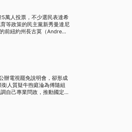
25萬人投票，不少選民表達希
托育等政策的民主黨新秀曼達尼
選的前紐約州長古莫（Andrew
誰能勝出，11月4日將會揭曉。
的公辦電視罷免說明會，卻形成
領銜人質疑牛煦庭淪為傅隨組
強調自己專業問政，推動國定假