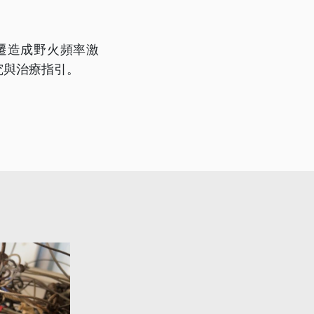
遷造成野火頻率激
究與治療指引。