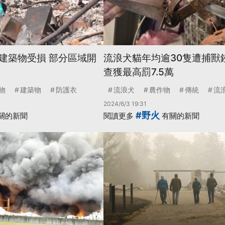
建築物受損 部分區域開
流浪犬貓年均逾30隻遭捕獸
查獲最高罰7.5萬
物
建築物
防護衣
流浪犬
農作物
傳統
流
2024/6/3 19:31
#野火
關的新聞
閱讀更多
有關的新聞