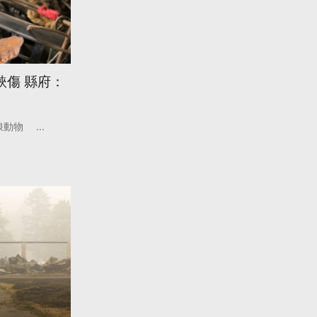
鋏傷 縣府：
浪動物
...