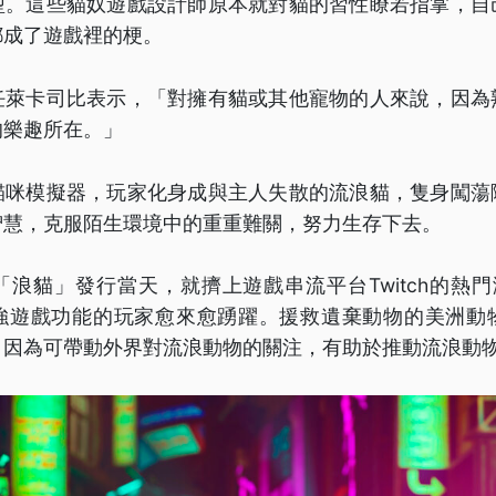
型。這些貓奴遊戲設計師原本就對貓的習性瞭若指掌，自
都成了遊戲裡的梗。
任萊卡司比表示，「對擁有貓或其他寵物的人來說，因為
的樂趣所在。」
貓咪模擬器，玩家化身成與主人失散的流浪貓，隻身闖蕩
智慧，克服陌生環境中的重重難關，努力生存下去。
浪貓」發行當天，就擠上遊戲串流平台Twitch的熱
強遊戲功能的玩家愈來愈踴躍。援救遺棄動物的美洲動
，因為可帶動外界對流浪動物的關注，有助於推動流浪動