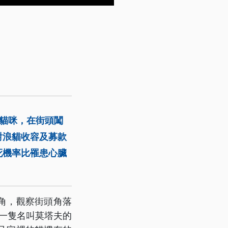
的貓咪，在街頭闖
對浪貓收容及募款
死機率比罹患心臟
角，觀察街頭角落
據一隻名叫莫塔夫的