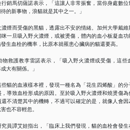
位行銷馬切薩諾表示，「這讓人非常振奮，當你身處數位
期待的新事物，浪貓就是其中之一。」
火濃煙而受傷的黑貓，透露出不安的情緒。加州大學戴維
貓咪一旦吸入野火濃煙，或被燙傷，體內的血小板凝血功
貓發生血栓的機率，比原本就罹患心臟病的貓還要高。
動物救護教李雷諾表示，「吸入野火濃煙或受傷，這些
形成大有關係。」
這些貓的血液樣本裡，發現一種名為「花生四烯酸」的分
盛，導致血栓形成的原因。至於吸入野火濃煙和燒燙傷為
員還不清楚其中的機轉，不過可以確定的是，就像人會因
危害也不容輕忽。
研究員譚艾娃指出，「臨床上我們發現，貓的血栓會發生