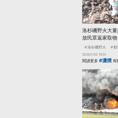
洛杉磯野火大量
放民眾返家取物
洛杉磯野火
動
2025/1/30 19:31
#濃煙
閱讀更多
有