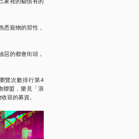
己家裡的貓慣有的
熟悉寵物的習性，
險惡的都會街頭，
門瀏覽次數排行第4
物聯盟，樂見「浪
物收容的募資。