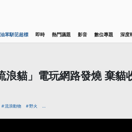
油苯駢芘超標
即時
熱門議題
影音
數位專題
深度
ay流浪貓」電玩網路發燒 棄貓
流浪動物
野火
...