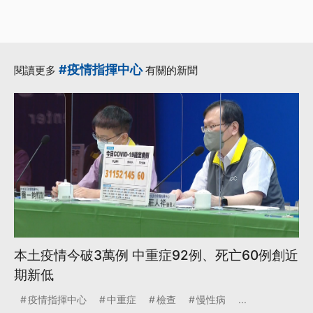
#疫情指揮中心
閱讀更多
有關的新聞
本土疫情今破3萬例 中重症92例、死亡60例創近
期新低
疫情指揮中心
中重症
檢查
慢性病
...