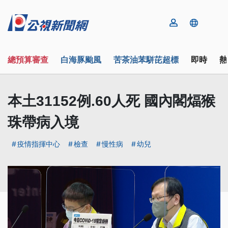
總預算審查
白海豚颱風
苦茶油苯駢芘超標
即時
熱
本土31152例.60人死 國內閣煏猴
珠帶病入境
疫情指揮中心
檢查
慢性病
幼兒