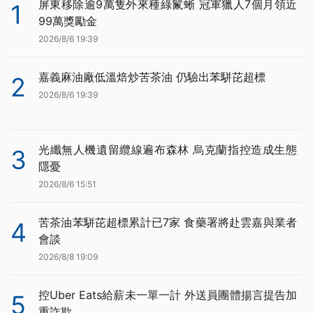
屏東移除逾9萬隻外來種綠鬣蜥 冠軍獵人7個月領近
1
99萬獎勵金
2026/8/6 19:39
嘉義麻油廠低溫焙炒苦茶油 仍驗出苯駢芘超標
2
2026/8/6 19:39
光纖無人機遺留纜線遍布森林 烏克蘭指控造成生態
3
隱憂
2026/8/6 15:51
苦茶油苯駢芘超標累計已7家 食藥署將赴雲嘉與業者
4
會談
2026/8/8 19:09
控Uber Eats給薪未一單一計 外送員團體揚言提告加
5
重詐欺