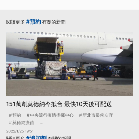
#預約
閱讀更多
有關的新聞
151萬劑莫德納今抵台 最快10天後可配送
預約
中央流行疫情指揮中心
新北市長侯友宜
莫德納疫苗
...
2022/1/25 19:51
#追加劑
閱讀更多
有關的新聞