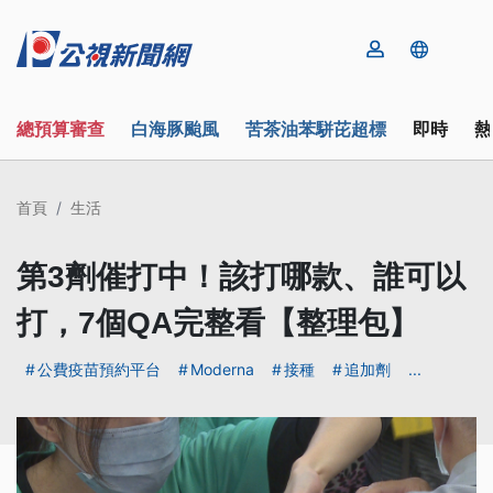
總預算審查
白海豚颱風
苦茶油苯駢芘超標
即時
熱
首頁
生活
第3劑催打中！該打哪款、誰可以
打，7個QA完整看【整理包】
公費疫苗預約平台
Moderna
接種
追加劑
...