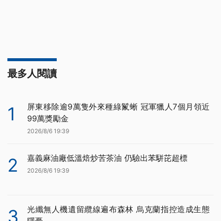
最多人閱讀
屏東移除逾9萬隻外來種綠鬣蜥 冠軍獵人7個月領近
1
99萬獎勵金
2026/8/6 19:39
嘉義麻油廠低溫焙炒苦茶油 仍驗出苯駢芘超標
2
2026/8/6 19:39
光纖無人機遺留纜線遍布森林 烏克蘭指控造成生態
3
隱憂