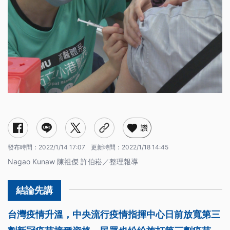
Q1：我符合施打資格嗎？
Ｑ2：第三劑有什麼疫苗選擇？該打哪款？
Ｑ3：想打第三劑 要去哪裡預約？
Ｑ4：已經在地方預約系統完成預約，怎麼辦？
Q5：台北市本期會加入嗎？
Ｑ6：在國外打過疫苗 返國可以打第三劑嗎？
Ｑ7：1922預約平台外，有其他管道可預約追加劑嗎？
讚
發布時間：
2022/1/14 17:07
更新時間：
2022/1/18 14:45
Nagao Kunaw 陳祖傑 許伯崧／整理報導
台灣疫情升溫，中央流行疫情指揮中心日前放寬第三