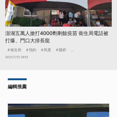
澎湖五萬人搶打4000劑剩餘疫苗 衛生局電話被
打爆、門口大排長龍
衛生所
預約
民眾
縣府
...
2021/7/15 19:51
編輯推薦