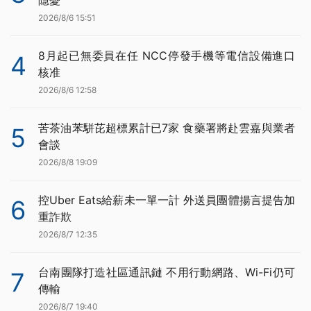
2026/8/6 15:51
8月起已無委員在任 NCC停發手機等電信設備進口
4
核准
2026/8/6 12:58
苦茶油苯駢芘超標累計已7家 食藥署將赴雲嘉與業者
5
會談
2026/8/8 19:09
控Uber Eats給薪未一單一計 外送員團體揚言提告加
6
重詐欺
2026/8/7 12:35
台南團隊打造社區通訊鏈 不用行動網路、Wi-Fi仍可
7
傳輸
2026/8/7 19:40