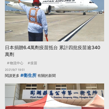
日本捐贈6.4萬劑疫苗抵台 累計四批疫苗逾340
萬劑
物流中心
疫苗
2021/9/7 19:51
#衛生所
閱讀更多
有關的新聞