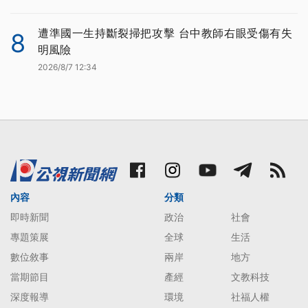
遭準國一生持斷裂掃把攻擊 台中教師右眼受傷有失
8
明風險
2026/8/7 12:34
內容
分類
即時新聞
政治
社會
專題策展
全球
生活
數位敘事
兩岸
地方
當期節目
產經
文教科技
深度報導
環境
社福人權