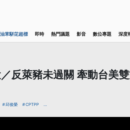
油苯駢芘超標
即時
熱門議題
影音
數位專題
深度
／反萊豬未過關 牽動台美
邱俊榮
CPTPP
...