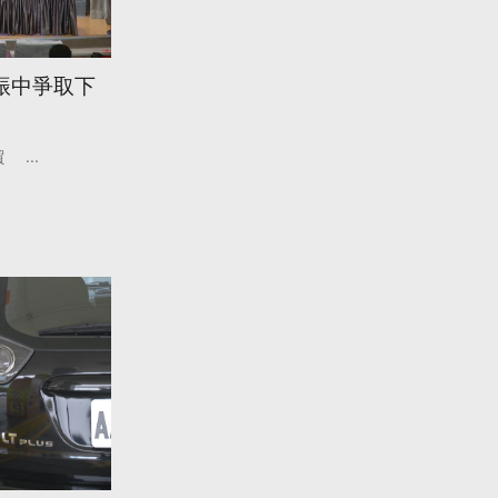
振中爭取下
貿
...