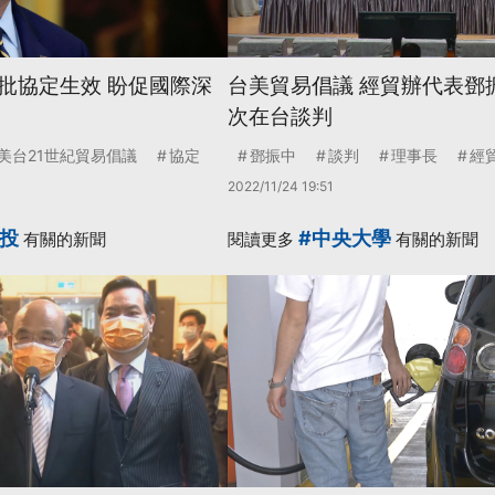
批協定生效 盼促國際深
台美貿易倡議 經貿辦代表鄧
次在台談判
美台21世紀貿易倡議
協定
鄧振中
談判
理事長
經
2022/11/24 19:51
公投
#中央大學
有關的新聞
閱讀更多
有關的新聞