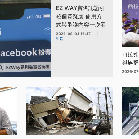
EZ WAY實名認證引
發個資疑慮 使用方
式與爭議內容一次看
2026-08-04 16:47
|
生活
西拉雅
與族群
2026-07