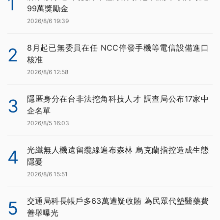
1
99萬獎勵金
2026/8/6 19:39
8月起已無委員在任 NCC停發手機等電信設備進口
2
核准
2026/8/6 12:58
隱匿身分在台非法挖角科技人才 調查局公布17家中
3
企名單
2026/8/5 16:03
光纖無人機遺留纜線遍布森林 烏克蘭指控造成生態
4
隱憂
2026/8/6 15:51
交通局科長帳戶多63萬遭疑收賄 為民眾代墊醫藥費
5
善舉曝光