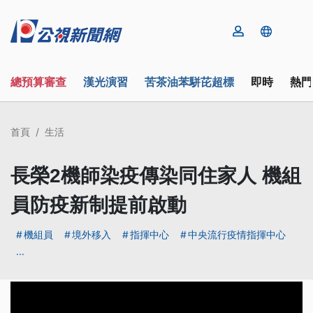
總預算審查
漢光演習
苦茶油苯駢芘超標
即時
熱門
首頁
生活
長榮2機師染疫傳染同住家人 機組
員防疫新制提前啟動
機組員
境外移入
指揮中心
中央流行疫情指揮中心
...