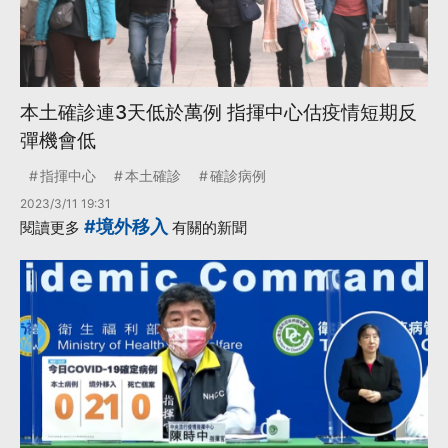
本土確診連3天低於萬例 指揮中心估疫情短期反
彈機會低
指揮中心
本土確診
確診病例
2023/3/11 19:31
#境外移入
閱讀更多
有關的新聞