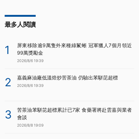
最多人閱讀
屏東移除逾9萬隻外來種綠鬣蜥 冠軍獵人7個月領近
1
99萬獎勵金
2026/8/6 19:39
嘉義麻油廠低溫焙炒苦茶油 仍驗出苯駢芘超標
2
2026/8/6 19:39
苦茶油苯駢芘超標累計已7家 食藥署將赴雲嘉與業者
3
會談
2026/8/8 19:09