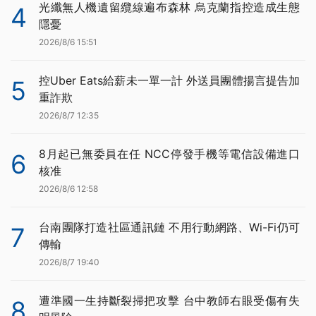
光纖無人機遺留纜線遍布森林 烏克蘭指控造成生態
4
隱憂
2026/8/6 15:51
控Uber Eats給薪未一單一計 外送員團體揚言提告加
5
重詐欺
2026/8/7 12:35
8月起已無委員在任 NCC停發手機等電信設備進口
6
核准
2026/8/6 12:58
台南團隊打造社區通訊鏈 不用行動網路、Wi-Fi仍可
7
傳輸
2026/8/7 19:40
遭準國一生持斷裂掃把攻擊 台中教師右眼受傷有失
8