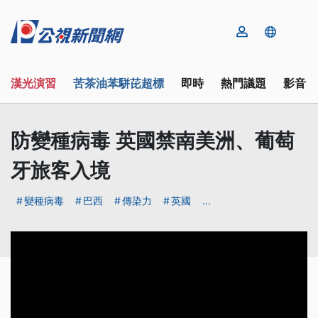
漢光演習
苦茶油苯駢芘超標
即時
熱門議題
影音
防變種病毒 英國禁南美洲、葡萄
牙旅客入境
變種病毒
巴西
傳染力
英國
...