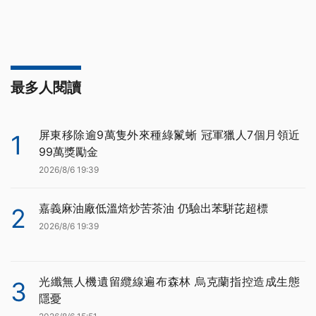
最多人閱讀
屏東移除逾9萬隻外來種綠鬣蜥 冠軍獵人7個月領近
1
99萬獎勵金
2026/8/6 19:39
嘉義麻油廠低溫焙炒苦茶油 仍驗出苯駢芘超標
2
2026/8/6 19:39
光纖無人機遺留纜線遍布森林 烏克蘭指控造成生態
3
隱憂