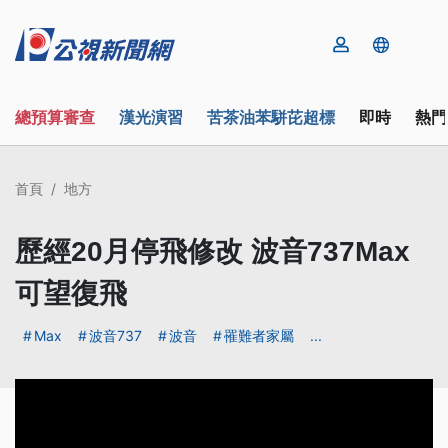
總預算審查
漢光演習
苦茶油苯駢芘超標
即時
熱門
首頁
地方
歷經20月停飛修改 波音737Max
可望復飛
Max
波音737
波音
罹難者家屬
...