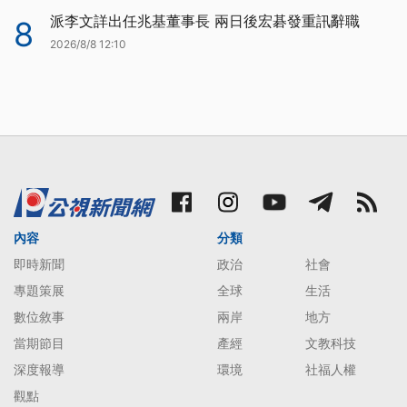
派李文詳出任兆基董事長 兩日後宏碁發重訊辭職
8
2026/8/8 12:10
內容
分類
即時新聞
政治
社會
專題策展
全球
生活
數位敘事
兩岸
地方
當期節目
產經
文教科技
深度報導
環境
社福人權
觀點