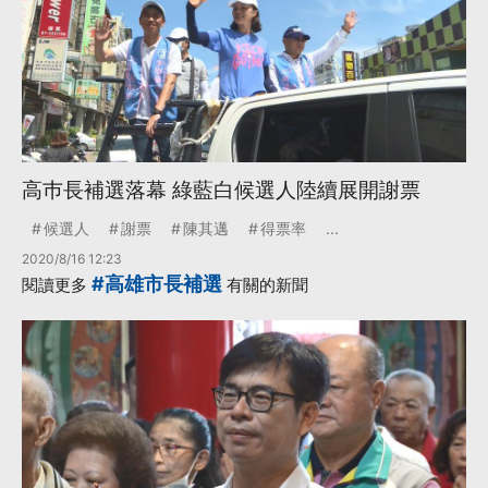
高巿長補選落幕 綠藍白候選人陸續展開謝票
候選人
謝票
陳其邁
得票率
...
2020/8/16 12:23
#高雄市長補選
閱讀更多
有關的新聞