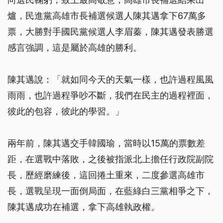
爐，民進黨高雄市長補選候選人陳其邁拿下67萬多
票，大勝對手國民黨候選人李眉蓁，陳其邁發表勝選
感言強調，這是屬於高雄的勝利。
陳其邁說：「就如同今天的天氣一樣，也許過程風風
雨雨，也許過程爭吵不斷，我們在民主的過程裡面，
彼此的包容，彼此的學習。」
兩年前，陳其邁交手韓國瑜，當時以15萬的票數差
距，在選戰中落敗，之後被指派北上擔任行政院副院
長，歷經磨練後，這回捲土重來，二度參選高雄市
長，選戰呈現一面倒局面，在藍綠白三黨相爭之下，
陳其邁成功在補選，拿下高雄執政權。