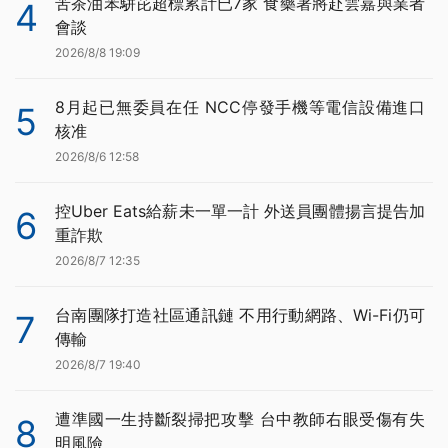
苦茶油苯駢芘超標累計已7家 食藥署將赴雲嘉與業者
4
會談
2026/8/8 19:09
8月起已無委員在任 NCC停發手機等電信設備進口
5
核准
2026/8/6 12:58
控Uber Eats給薪未一單一計 外送員團體揚言提告加
6
重詐欺
2026/8/7 12:35
台南團隊打造社區通訊鏈 不用行動網路、Wi-Fi仍可
7
傳輸
2026/8/7 19:40
遭準國一生持斷裂掃把攻擊 台中教師右眼受傷有失
8
明風險