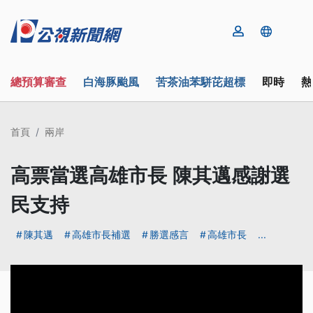
總預算審查
白海豚颱風
苦茶油苯駢芘超標
即時
熱
首頁
兩岸
高票當選高雄市長 陳其邁感謝選
民支持
陳其邁
高雄市長補選
勝選感言
高雄市長
...