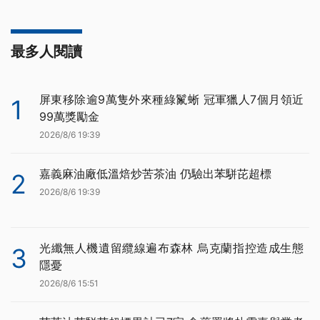
最多人閱讀
屏東移除逾9萬隻外來種綠鬣蜥 冠軍獵人7個月領近
1
99萬獎勵金
2026/8/6 19:39
嘉義麻油廠低溫焙炒苦茶油 仍驗出苯駢芘超標
2
2026/8/6 19:39
光纖無人機遺留纜線遍布森林 烏克蘭指控造成生態
3
隱憂
2026/8/6 15:51