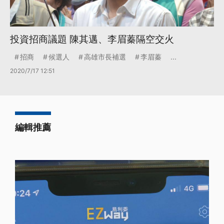
投資招商議題 陳其邁、李眉蓁隔空交火
招商
候選人
高雄市長補選
李眉蓁
...
2020/7/17 12:51
編輯推薦