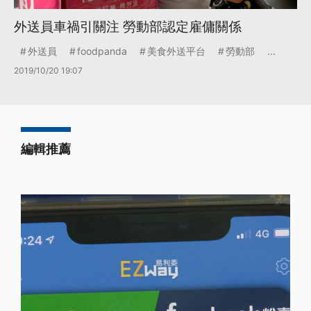
外送員車禍引關注 勞動部認定雇傭關係
外送員
foodpanda
美食外送平台
勞動部
...
2019/10/20 19:07
編輯推薦