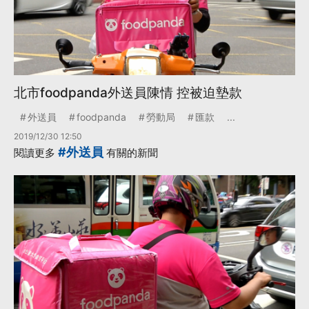
北市foodpanda外送員陳情 控被迫墊款
外送員
foodpanda
勞動局
匯款
...
2019/12/30 12:50
#外送員
閱讀更多
有關的新聞