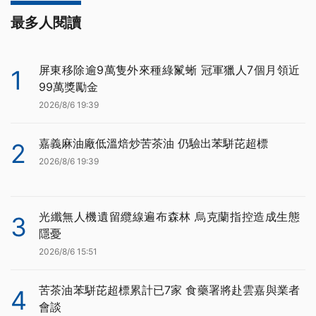
最多人閱讀
屏東移除逾9萬隻外來種綠鬣蜥 冠軍獵人7個月領近
1
99萬獎勵金
2026/8/6 19:39
嘉義麻油廠低溫焙炒苦茶油 仍驗出苯駢芘超標
2
2026/8/6 19:39
光纖無人機遺留纜線遍布森林 烏克蘭指控造成生態
3
隱憂
2026/8/6 15:51
苦茶油苯駢芘超標累計已7家 食藥署將赴雲嘉與業者
4
會談