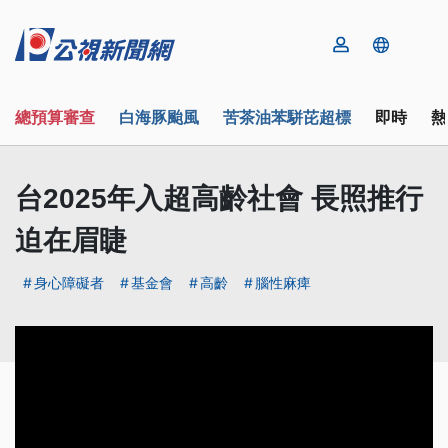
總預算審查
白海豚颱風
苦茶油苯駢芘超標
即時
熱
台2025年入超高齡社會 長照推行
迫在眉睫
身心障礙者
基金會
高齡
腦性麻痺