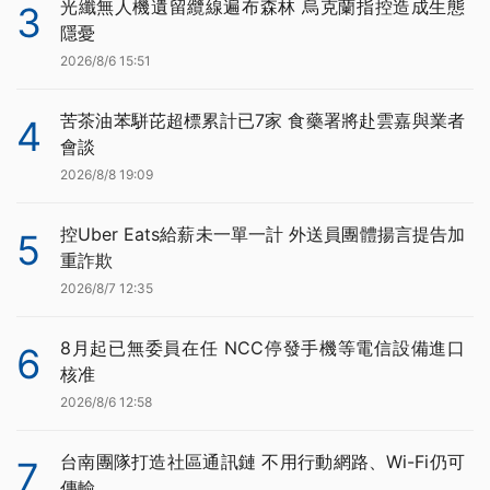
光纖無人機遺留纜線遍布森林 烏克蘭指控造成生態
3
隱憂
2026/8/6 15:51
苦茶油苯駢芘超標累計已7家 食藥署將赴雲嘉與業者
4
會談
2026/8/8 19:09
控Uber Eats給薪未一單一計 外送員團體揚言提告加
5
重詐欺
2026/8/7 12:35
8月起已無委員在任 NCC停發手機等電信設備進口
6
核准
2026/8/6 12:58
台南團隊打造社區通訊鏈 不用行動網路、Wi-Fi仍可
7
傳輸