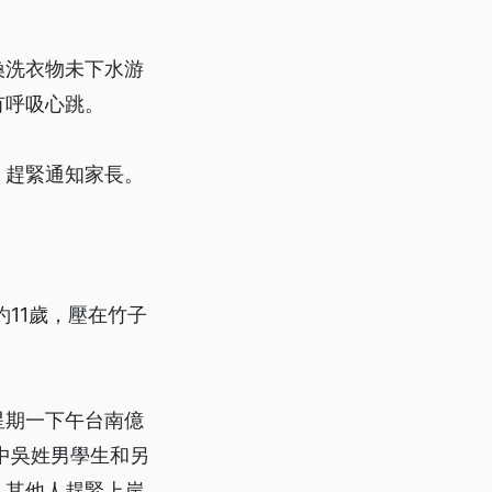
換洗衣物未下水游
有呼吸心跳。
，趕緊通知家長。
11歲，壓在竹子
星期一下午台南億
中吳姓男學生和另
，其他人趕緊上岸