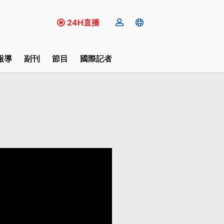
24H直播
報導
副刊
節目
國際記者