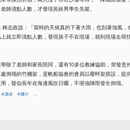
，老師清點人數，才發現吳姓男學生失蹤。
長 林志政說：「當時的天候真的下著大雨，也刮著強風，
馬上就立即清點人數，發現孩子不在現場，就到現場去尋
學除了老師和家長陪同，還有10多位教練協助，突發意
這處倒塌的竹棚架，是帆船協會的會員以廢蚵架搭設，提
使用，疑似長年在海邊風吹日曬，不堪強陣雨發生倒塌。
游泳
國小
...