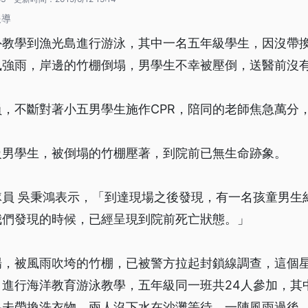
報導
外教學到漁光島進行游泳，其中一名五年級學生，因沒帶
風強雨，岸邊的竹棚倒塌，男學生不幸被壓倒，送醫前沒
，不斷對著小五男學生施作CPR，陪同的老師焦急萬分
級男學生，被倒塌的竹棚壓著，到院前已無生命跡象。
員 吳秉鴻表示，「到達現場之後發現，有一名孩童男生約
我們發現的時候，已經呈現到院前死亡狀態。」
場，被風雨吹垮的竹棚，已被警方拉起封鎖線調查，這個
，進行海洋教育游泳教學，五年級同一班共24人參加，其
為未帶換洗衣物，兩人沒下水在沙灘等待，一陣風雨過後