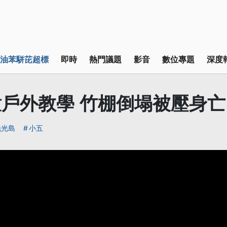
油苯駢芘超標
即時
熱門議題
影音
數位專題
深度
戶外教學 竹棚倒塌被壓身亡
漁光島
小五