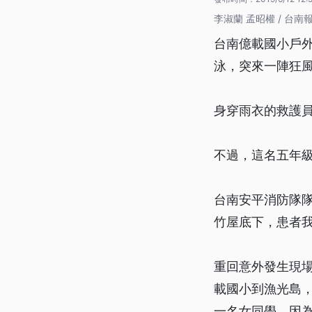
李淑蘭 孟昭權 / 台南
台南億載國小戶
泳，突來一陣狂
身穿雨衣的救護員
不過，這名五年
台南安平消防隊隊
竹屋底下，患者
重回意外發生現
載國小到漁光島
一名女同學，因