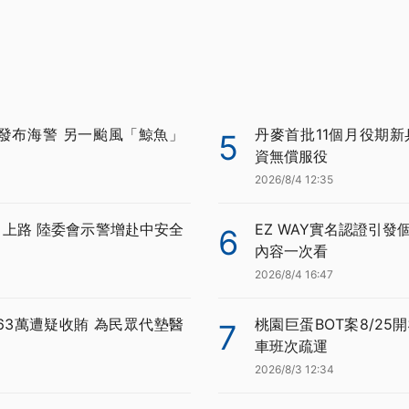
發布海警 另一颱風「鯨魚」
丹麥首批11個月役期新
5
資無償服役
2026/8/4 12:35
月上路 陸委會示警增赴中安全
EZ WAY實名認證引發
6
內容一次看
2026/8/4 16:47
63萬遭疑收賄 為民眾代墊醫
桃園巨蛋BOT案8/25
7
車班次疏運
2026/8/3 12:34