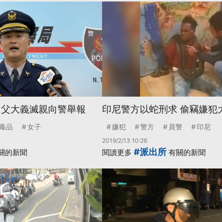
 父大義滅親向警舉報
印尼警方以蛇刑求 偷竊嫌犯
毒品
女子
嫌犯
警方
員警
印尼
2019/2/13 10:26
#派出所
關的新聞
閱讀更多
有關的新聞