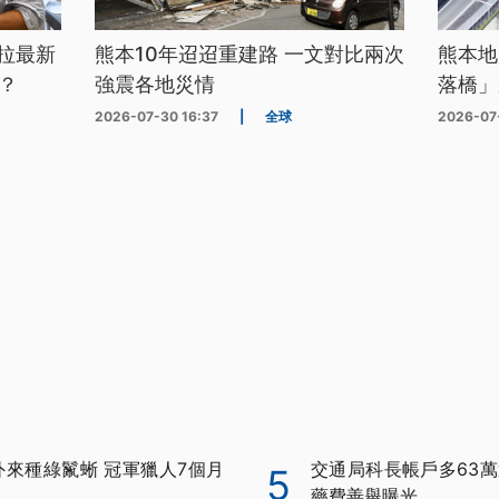
拉最新
熊本10年迢迢重建路 一文對比兩次
熊本地
？
強震各地災情
落橋」
2026-07-30 16:37
|
全球
2026-07
外來種綠鬣蜥 冠軍獵人7個月
交通局科長帳戶多63萬
5
藥費善舉曝光