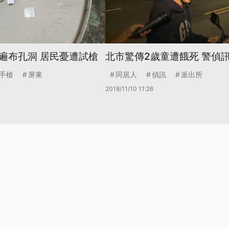
遍布孔洞 居民憂遭試槍
北市驚傳2歲童遭餓死 警偵
手槍
屏東
同居人
偵訊
派出所
2018/11/10 11:26