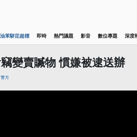
油苯駢芘超標
即時
熱門議題
影音
數位專題
深度
竊變賣贓物 慣嫌被逮送辦
警方