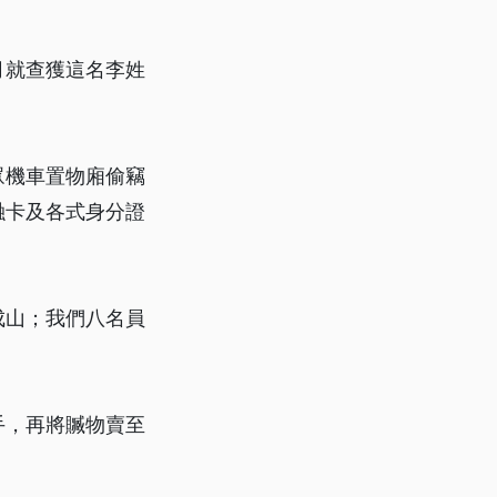
月就查獲這名李姓
眾機車置物廂偷竊
融卡及各式身分證
成山；我們八名員
手，再將贓物賣至