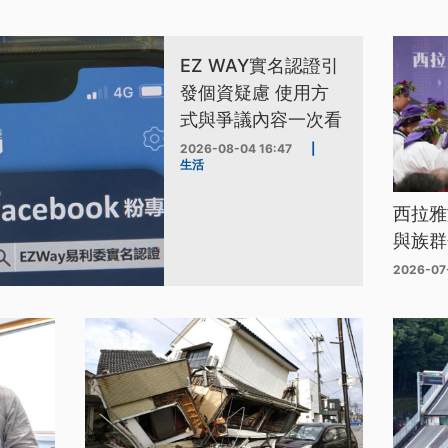
EZ WAY實名認證引
發個資疑慮 使用方
式與爭議內容一次看
2026-08-04 16:47
|
生活
西拉雅
與族群
2026-07