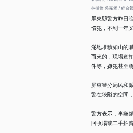
林楷倫 吳嘉堡 / 綜合
屏東縣警方昨日
慣犯，不到一年
滿地堆積如山的
而來的，現場查
件等，嫌犯甚至
屏東警分局民和
警在狹隘的空間
警方表示，李嫌
回收場或二手拍