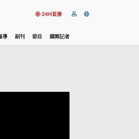
24H直播
報導
副刊
節目
國際記者