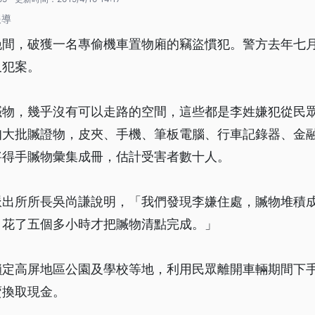
報導
晚間，破獲一名專偷機車置物廂的竊盜慣犯。警方去年七
又犯案。
贓物，幾乎沒有可以走路的空間，這些都是李姓嫌犯從民
扣大批贓證物，皮夾、手機、筆板電腦、行車記錄器、金
將得手贓物彙集成冊，估計受害者數十人。
派出所所長吳尚謙說明，「我們發現李嫌住處，贓物堆積
，花了五個多小時才把贓物清點完成。」
鎖定高屏地區公園及學校等地，利用民眾離開車輛期間下
賣換取現金。