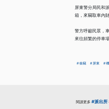
屏東警分局民和
箱，來竊取車內
警方呼籲民眾，
來往頻繁的停車
偷竊
屏東
#派出所
閱讀更多