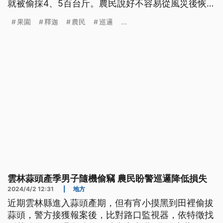
就被偷採4、5百台斤。農民說好不容易從風災後恢復
一點小收成，但卻躲不過小偷。台東警方已接獲農民
果園
釋迦
農民
巡邏
...
報案，成立護果專案，加強巡邏。
雲林蒜頭產季男子隨機偷竊 農民盼警巡邏降低損失
2024/4/2 12:31
|
地方
近期雲林縣進入蒜頭產期，但有宵小摸黑到田裡偷拔
蒜頭，警方接獲報案後，比對路口監視器，依特徵找