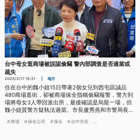
台中母女逛商場被誤認偷竊 警內部調查是否過當或
疏失
2025/3/17 19:31
|
地方
住在台中的魏小姐15日帶著2個女兒到西屯區誠品
480商場逛街，卻被商場保全指稱偷竊報警，警方到
場將母女3人帶回派出所，最後確認是烏龍一場，但
魏小姐質警方疑執法過當。市長盧秀燕和市警局長今
（17）日公開向女童道歉，將調查員警執法是否有過
商場
保全公司
保全
台中市長
...
當或疏失，誠品也出面道歉，表示這件事是保全過度
緊張及過度反應。