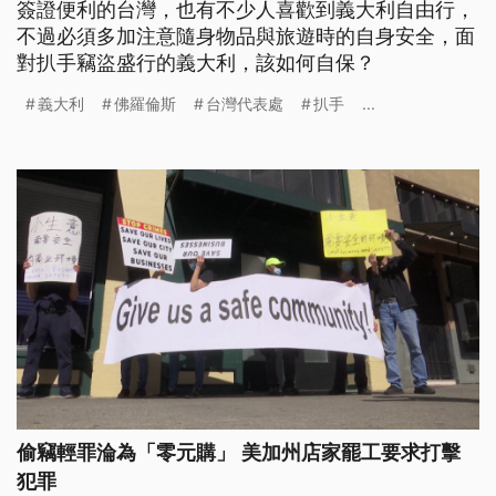
簽證便利的台灣，也有不少人喜歡到義大利自由行，
不過必須多加注意隨身物品與旅遊時的自身安全，面
對扒手竊盜盛行的義大利，該如何自保？
義大利
佛羅倫斯
台灣代表處
扒手
...
偷竊輕罪淪為「零元購」 美加州店家罷工要求打擊
犯罪