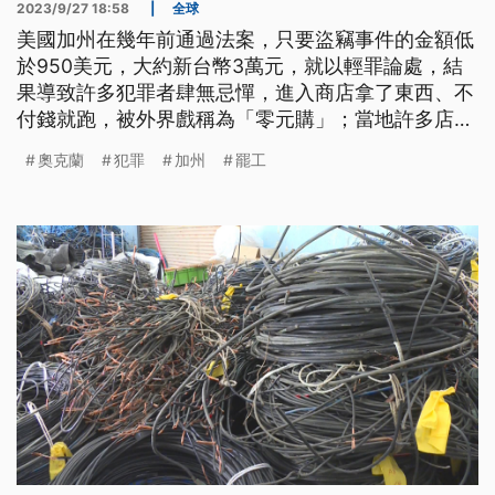
2023/9/27 18:58
|
全球
美國加州在幾年前通過法案，只要盜竊事件的金額低
於950美元，大約新台幣3萬元，就以輕罪論處，結
果導致許多犯罪者肆無忌憚，進入商店拿了東西、不
付錢就跑，被外界戲稱為「零元購」；當地許多店家
因此不堪損失，紛紛關門歇業。26日在奧克蘭市，有
奧克蘭
犯罪
加州
罷工
200多家商店發起罷工，走上街頭要求政府有所作
為，打擊犯罪。