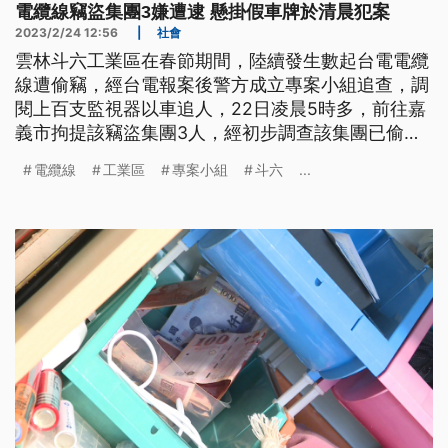
電纜線竊盜集團3嫌遭逮 懸掛假車牌於清晨犯案
2023/2/24 12:56
|
社會
雲林斗六工業區在春節期間，陸續發生數起台電電纜
線遭偷竊，經台電報案後警方成立專案小組追查，調
閱上百支監視器以車追人，22日凌晨5時多，前往嘉
義市拘提該竊盜集團3人，經初步調查該集團已偷竊
約2公里電纜線，不法所得約30萬元，全案依竊盜罪
電纜線
工業區
專案小組
斗六
...
嫌移送雲林地檢署偵辦。