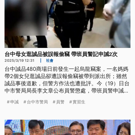
台中母女逛誠品被誤報偷竊 帶班員警記申誡2次
2025/3/19 12:31
|
社會
台中誠品480商場日前發生一起烏龍竊案，一名媽媽
帶2個女兒逛誠品卻遭誤報偷竊被帶到派出所；雖然
誠品事後道歉，但警方作法也遭批評。今（19）日台
中市警局局長李文章公布員警懲處，帶班員警申誡2
次、處理員警各申誡1次。
申誡
台中市警局
員警
實習生