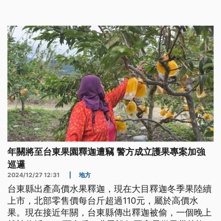
乎更像是個療養院。
年關將至台東果園釋迦遭竊 警方成立護果專案加強
巡邏
2024/12/27 12:31
|
地方
台東縣出產高價水果釋迦，現在大目釋迦冬季果陸續
上市，北部零售價每台斤超過110元，屬於高價水
果。現在接近年關，台東縣傳出釋迦被偷，一個晚上