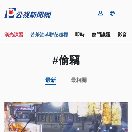
漢光演習
苦茶油苯駢芘超標
即時
熱門議題
影音
#偷竊
最新
最相關