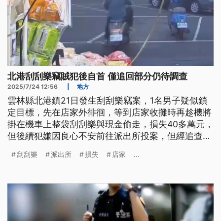
北港刮刮樂竊賊犯後自首 僅追回部分仍待調查
2025/7/24 12:56
|
地方
雲林縣北港鎮21日發生刮刮樂竊案，1名男子疑似鎖
定目標，先在店家外徘徊，等到店家收攤時再趁機將
掛在機車上整袋刮刮樂與現金偷走，損失40多萬元，
但後續犯嫌因良心不安前往派出所投案，但經追查刮
刮樂彩卷只追回600張，犯罪動機與部分案情尚待釐
刮刮樂
派出所
損失
店家
...
清，警方將積極調查偵辦。