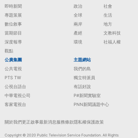
即時新聞
政治
社會
專題策展
全球
生活
數位敘事
兩岸
地方
當期節目
產經
文教科技
深度報導
環境
社福人權
觀點
公廣集團
主題網站
公共電視
我們的島
PTS TW
獨立特派員
公視台語台
有話好說
中華電視公司
P#新聞實驗室
客家電視台
PNN新聞議題中心
關於我們
更正啟事
最新消息
服務條款
隱私權保護政策
Copyright © 2020 Public Television Service Foundation. All Rights