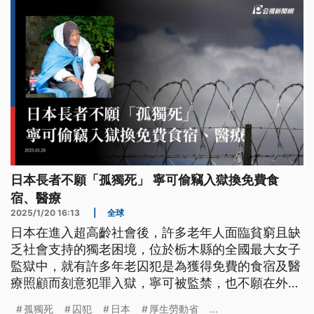
日本長者不願「孤獨死」 寧可偷竊入獄換免費食
宿、醫療
2025/1/20 16:13
|
全球
日本在進入超高齡社會後，許多老年人面臨貧窮且缺
乏社會支持的獨老困境，位於栃木縣的全國最大女子
監獄中，就有許多年老囚犯是為獲得免費的食宿及醫
療照顧而刻意犯罪入獄，寧可被監禁，也不願在外
「孤獨死」。獄方人員表示，這裡比起監獄，現在似
孤獨死
囚犯
日本
厚生勞動省
...