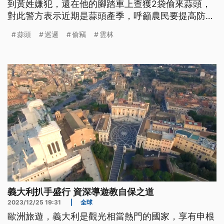
到黃姓嫌犯，還在他的腳踏車上查獲2袋偷來蒜頭，
對此警方表示近期是蒜頭產季，呼籲農民要提高防範
避免損失。
蒜頭
巡邏
偷竊
雲林
義大利扒手盛行 資深導遊教自保之道
2023/12/25 19:31
|
全球
歐洲旅遊，義大利是觀光相當熱門的國家，享有申根