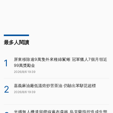
最多人閱讀
屏東移除逾9萬隻外來種綠鬣蜥 冠軍獵人7個月領近
1
99萬獎勵金
2026/8/6 19:39
嘉義麻油廠低溫焙炒苦茶油 仍驗出苯駢芘超標
2
2026/8/6 19:39
光纖無人機遺留纜線遍布森林 烏克蘭指控造成生態