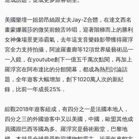
美國樂壇一姐碧昂絲跟丈夫Jay-Z合體，在達文西名
畫蒙娜麗莎的微笑前饒舌吟唱，迎著階梯而上的勝利
女神像場景更添霸氣，去年這支音樂錄影帶獲得羅浮
宮全力支持拍攝，阿波羅畫廊等12項世界級藝術品一
一入鏡，在youtube創下一億五千萬次點閱，再加上
羅浮宮在阿布達比的分館開幕，都成為熱烈討論話
題，全年遊客大幅增加，創下1020萬人次的新紀
錄，比前一年成長25%．
綜觀2018年遊客組成，有四分之一是法國本地人，
四分之三的外國遊客中又以美國，中國，歐盟其他成
員國跟巴西等國為多。羅浮宮是藝術殿堂，巴黎地
標，本就是全球最受歡迎博物館霸主，近兩年來館方