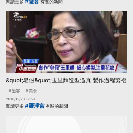
#遊客
閱讀更多
有關的新聞
&quot;皂假&quot;玉里麵造型逼真 製作過程繁複
遊客
美食
2016/12/20 12:59
#羅浮宮
閱讀更多
有關的新聞