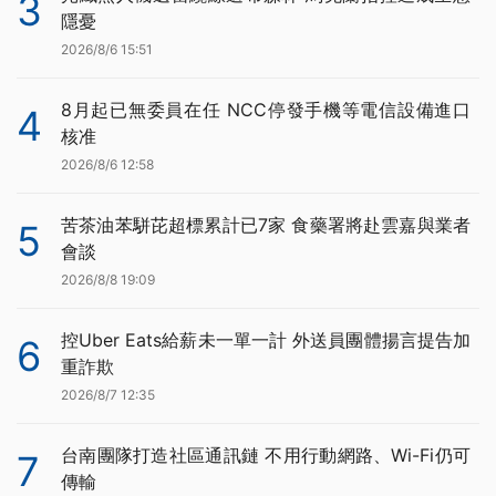
3
隱憂
2026/8/6 15:51
8月起已無委員在任 NCC停發手機等電信設備進口
4
核准
2026/8/6 12:58
苦茶油苯駢芘超標累計已7家 食藥署將赴雲嘉與業者
5
會談
2026/8/8 19:09
控Uber Eats給薪未一單一計 外送員團體揚言提告加
6
重詐欺
2026/8/7 12:35
台南團隊打造社區通訊鏈 不用行動網路、Wi-Fi仍可
7
傳輸