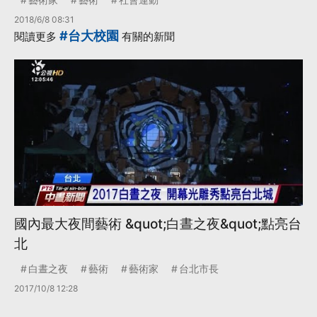
2018/6/8 08:31
#台大校園
閱讀更多
有關的新聞
國內最大夜間藝術 &quot;白晝之夜&quot;點亮台
北
白晝之夜
藝術
藝術家
台北市長
2017/10/8 12:28