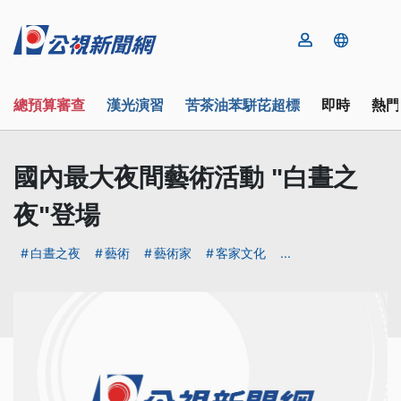
總預算審查
漢光演習
苦茶油苯駢芘超標
即時
熱門
國內最大夜間藝術活動 "白晝之
夜"登場
白晝之夜
藝術
藝術家
客家文化
...