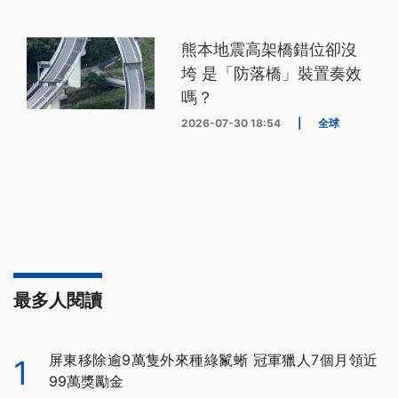
熊本地震高架橋錯位卻沒
垮 是「防落橋」裝置奏效
嗎？
2026-07-30 18:54
|
全球
最多人閱讀
屏東移除逾9萬隻外來種綠鬣蜥 冠軍獵人7個月領近
1
99萬獎勵金