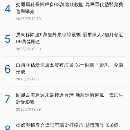
交通局科長帳戶多63萬遭疑收賄 為民眾代墊醫藥費
4
善舉曝光
2026/8/5 19:39
屏東移除逾9萬隻外來種綠鬣蜥 冠軍獵人7個月領近
5
99萬獎勵金
2026/8/6 19:39
白海豚估最快週五發布海警 另一颱風「鯨魚」今晨
6
形成
2026/8/5 12:50
颱風白海豚週末最接近台灣 漁船進港避風、漁民生
7
計受影響
2026/8/6 19:39
律師與掮客合謀誆可購BNT疫苗 慈濟遭詐10.6億、
8