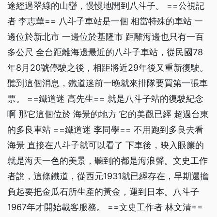
途經過翠綠的山巒，慢慢地開到八斗子。 ==公視記
者 李志華== 八斗子車站是一個 相當特殊的車站 一
邊位於新北市 一邊位於基隆市 距離海邊也只有一百
多公尺 全台距離海邊最近的八斗子車站，從民國78
年8月20號停駛之後，相距將近29年後又重新復駛。
聽到這個消息，鐵道迷前一晚就來排隊要買第一張車
票。 ==鐵道迷 高先生== 就是八斗子站的復駛紀念
啊 那它這個位於 海景的地方 它的美觀已經 超過台東
的多良車站 ==鐵道迷 李同學== 不用跑到多良去看
海景 直接在八斗子就可以看了 下車後，映入眼簾的
就是海天一色的美景，聽到的都是海浪聲。文史工作
者說，這條鐵道，從西元1931就已經存在，早期還擔
負起要把金瓜石所生產的黃金，運到日本。八斗子
1967年才開始載客服務。 ==文史工作者 林文清==