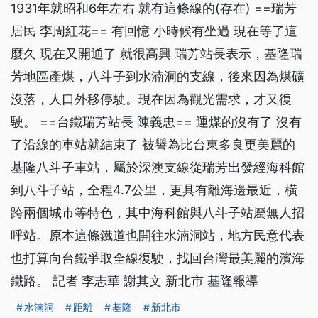
1931年就昭和6年左右 就有這條線的(存在) ==瑞芳
居民 李周紅花== 有回憶 小時候有坐過 現在等了這
麼久 現在又開通了 就很高興 瑞芳站長表示，基隆瑞
芳地區產煤，八斗子到水湳洞的支線，後來因為煤礦
沒落，人口外移停駛。現在因為觀光需求，才又復
駛。 ==台鐵瑞芳站長 陳義忠== 運煤的沒有了 沒有
了沿線的車站就結束了 被譽為比台東多良更美麗的
基隆八斗子車站，屬於深澳支線從瑞芳出發經海科館
到八斗子站，全程4.7公里，更具有離海邊最近，橫
跨兩個城市等特色，其中海科館與八斗子站屬無人招
呼站。原本這條鐵道也開往水湳洞站，地方民意代表
也打算向台鐵爭取全線復駛，找回台灣最美麗的濱海
鐵路。 記者 李志華 謝其文 新北市 基隆報導
水湳洞
距離
基隆
新北市