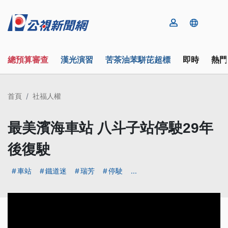
總預算審查
漢光演習
苦茶油苯駢芘超標
即時
熱門
首頁
社福人權
最美濱海車站 八斗子站停駛29年
後復駛
車站
鐵道迷
瑞芳
停駛
...