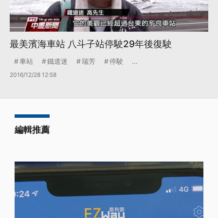
最美濱海車站 八斗子站停駛29年後復駛
車站
鐵道迷
瑞芳
停駛
...
2016/12/28 12:58
編輯推薦