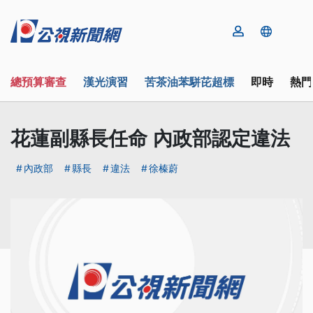
總預算審查
漢光演習
苦茶油苯駢芘超標
即時
熱門
花蓮副縣長任命 內政部認定違法
內政部
縣長
違法
徐榛蔚