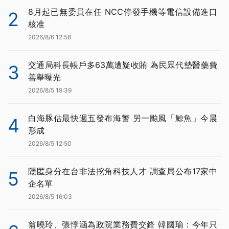
8月起已無委員在任 NCC停發手機等電信設備進口
2
核准
2026/8/6 12:58
交通局科長帳戶多63萬遭疑收賄 為民眾代墊醫藥費
3
善舉曝光
2026/8/5 19:39
白海豚估最快週五發布海警 另一颱風「鯨魚」今晨
4
形成
2026/8/5 12:50
隱匿身分在台非法挖角科技人才 調查局公布17家中
5
企名單
2026/8/5 16:03
翁曉玲、張惇涵為政院業務費交鋒 韓國瑜：今年只