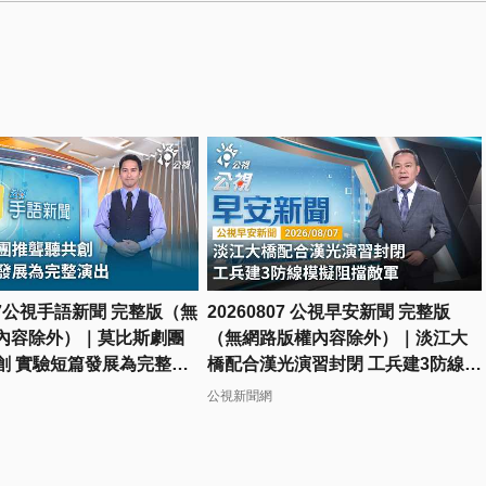
807公視手語新聞 完整版（無
20260807 公視早安新聞 完整版
內容除外）｜莫比斯劇團
（無網路版權內容除外）｜淡江大
創 實驗短篇發展為完整演
橋配合漢光演習封閉 工兵建3防線模
擬阻擋敵軍
公視新聞網