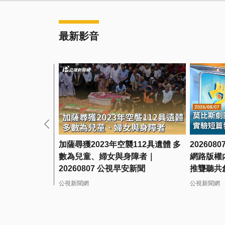
最新影音
加薩尋獲2023年空襲112具遺體 多
20260
數為兒童、婦女與身障者｜
網路版權
20260807 公視早安新聞
推聾聽共
出
公視新聞網
公視新聞網