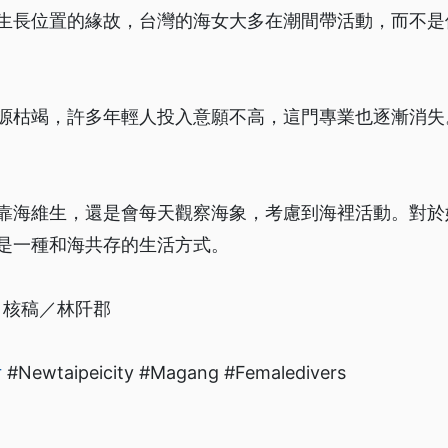
生長位置的緣故，台灣的海女大多在潮間帶活動，而不是
源枯竭，許多年輕人投入意願不高，這門專業也逐漸消失
靠海維生，還是會每天觀察海象，考慮到海裡活動。對於
是一種和海共存的生活方式。
・核稿／林阡郡
女
#Newtaipeicity #Magang #Femaledivers