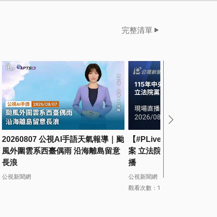
完整清單
20260807 公視AI手語天氣報導｜颱
【#PLive】115年中央
風外圍雲系西臺偶雨 沿海離島留意
案 立法院黨團協商（下午場
長浪
播
公視新聞網
公視新聞網
觀看次數：1450次