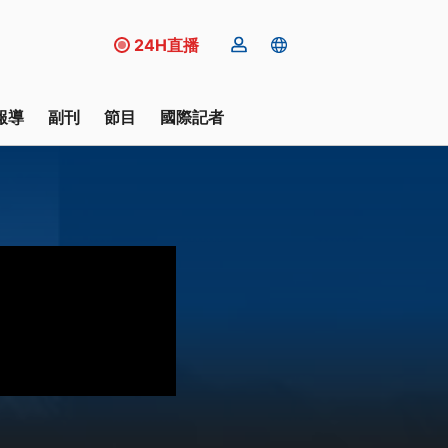
24H直播
報導
副刊
節目
國際記者