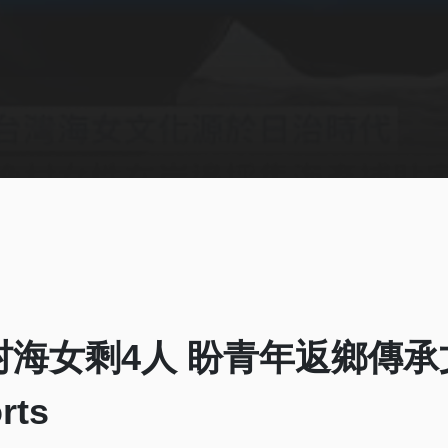
海女剩4人 盼青年返鄉傳承
rts