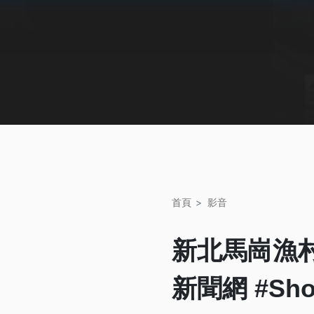
首頁
影音
新北馬崗漁村
新聞網 #Sho