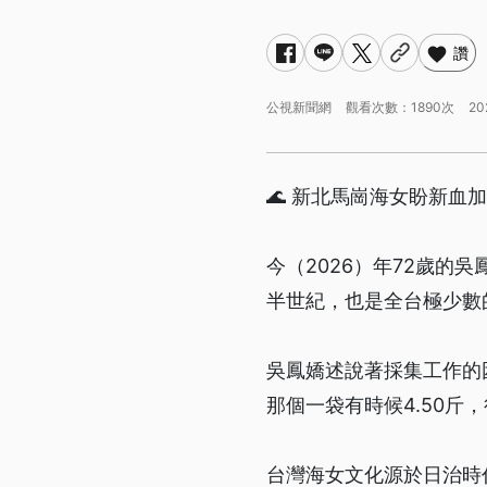
讚
公視新聞網
觀看次數：1890次
20
🌊 新北馬崗海女盼新血
今（2026）年72歲
半世紀，也是全台極少數
吳鳳嬌述說著採集工作的
那個一袋有時候4.50斤
台灣海女文化源於日治時