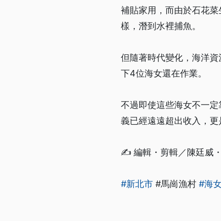
補貼家用，而由於石花菜
樣，潛到水裡捕魚。
但隨著時代變化，海洋資
下4位海女還在作業。
不過即使這些海女不一定
義已經遠遠超出收入，更
✍️ 編輯・剪輯／陳廷威
#新北市
#馬崗漁村
#海