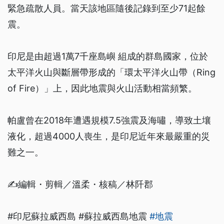
緊急疏散人員。當天該地區隨後記錄到至少71起餘
震。
印尼是由超過1萬7千座島嶼 組成的群島國家，位於
太平洋火山與斷層帶形成的「環太平洋火山帶（Ring
of Fire）」上，因此地震與火山活動相當頻繁。
帕盧曾在2018年遭遇規模7.5強震及海嘯，導致土壤
液化，超過4000人喪生，是印尼近年來最嚴重的災
難之一。
✍️編輯・剪輯／溫柔・核稿／林阡郡
#印尼蘇拉威西島 #蘇拉威西島地震
#地震